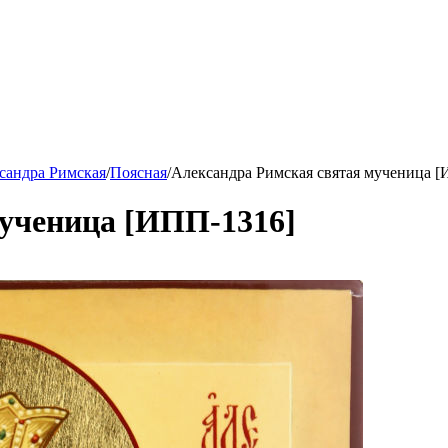
сандра Римская
/
Поясная
/
Александра Римская святая мученица 
мученица [ИПП-1316]