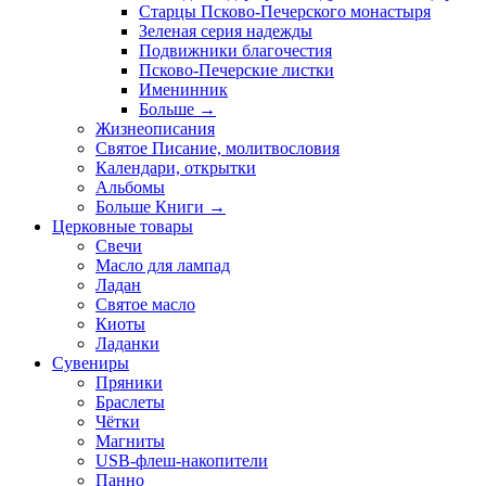
Старцы Псково-Печерского монастыря
Зеленая серия надежды
Подвижники благочестия
Псково-Печерские листки
Именинник
Больше
→
Жизнеописания
Святое Писание, молитвословия
Календари, открытки
Альбомы
Больше Книги
→
Церковные товары
Свечи
Масло для лампад
Ладан
Святое масло
Киоты
Ладанки
Сувениры
Пряники
Браслеты
Чётки
Магниты
USB-флеш-накопители
Панно