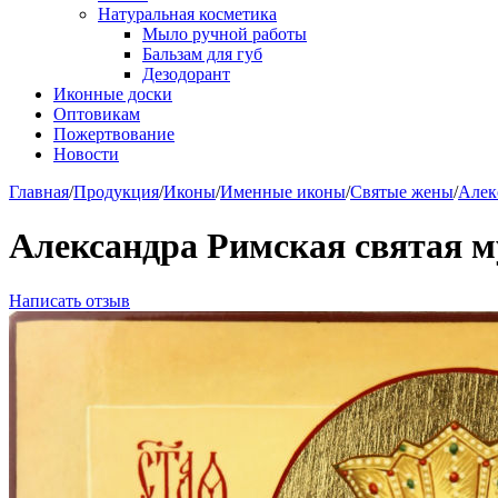
Натуральная косметика
Мыло ручной работы
Бальзам для губ
Дезодорант
Иконные доски
Оптовикам
Пожертвование
Новости
Главная
/
Продукция
/
Иконы
/
Именные иконы
/
Святые жены
/
Алек
Александра Римская святая 
Написать отзыв