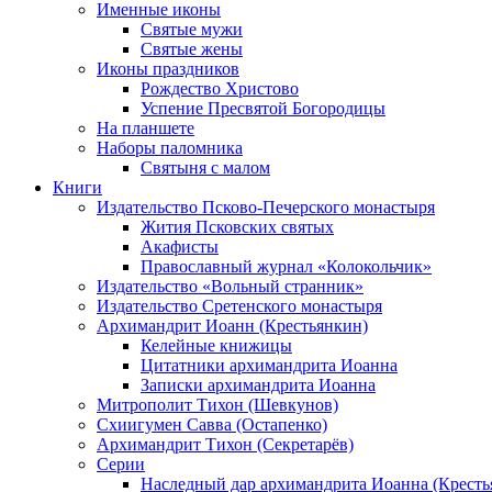
Именные иконы
Святые мужи
Святые жены
Иконы праздников
Рождество Христово
Успение Пресвятой Богородицы
На планшете
Наборы паломника
Святыня с малом
Книги
Издательство Псково-Печерского монастыря
Жития Псковских святых
Акафисты
Православный журнал «Колокольчик»
Издательство «Вольный странник»
Издательство Сретенского монастыря
Архимандрит Иоанн (Крестьянкин)
Келейные книжицы
Цитатники архимандрита Иоанна
Записки архимандрита Иоанна
Митрополит Тихон (Шевкунов)
Схиигумен Савва (Остапенко)
Архимандрит Тихон (Секретарёв)
Серии
Наследный дар архимандрита Иоанна (Кресть