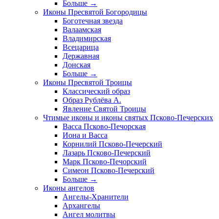
Больше
→
Иконы Пресвятой Богородицы
Боготечная звезда
Валаамская
Владимирская
Всецарица
Державная
Донская
Больше
→
Иконы Пресвятой Троицы
Классический образ
Образ Рублёва А.
Явление Святой Троицы
Чтимые иконы и иконы святых Псково-Печерских
Васса Псково-Печорская
Иона и Васса
Корнилий Псково-Печерский
Лазарь Псково-Печерский
Марк Псково-Печорский
Симеон Псково-Печерский
Больше
→
Иконы ангелов
Ангелы-Хранители
Архангелы
Ангел молитвы