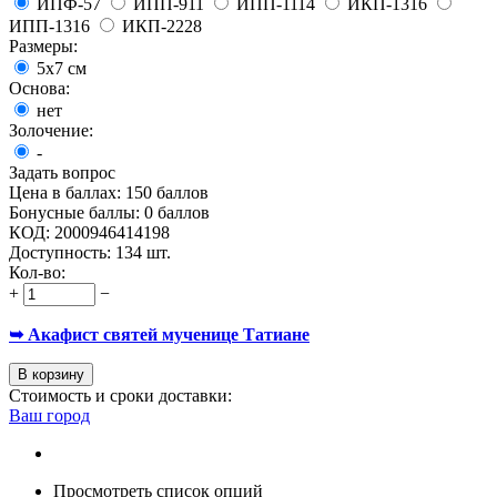
ИПФ-57
ИПП-911
ИПП-1114
ИКП-1316
ИПП-1316
ИКП-2228
Размеры:
5x7 см
Основа:
нет
Золочение:
-
Задать вопрос
Цена в баллах:
150 баллов
Бонусные баллы:
0 баллов
КОД:
2000946414198
Доступность:
134 шт.
Кол-во:
+
−
➥ Акафист святей мученице Татиане
В корзину
Стоимость и сроки доставки:
Ваш город
Просмотреть список опций