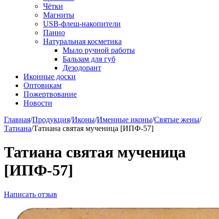
Чётки
Магниты
USB-флеш-накопители
Панно
Натуральная косметика
Мыло ручной работы
Бальзам для губ
Дезодорант
Иконные доски
Оптовикам
Пожертвование
Новости
Главная
/
Продукция
/
Иконы
/
Именные иконы
/
Святые жены
/
Татиана
/
Татиана святая мученица [ИПФ-57]
Татиана святая мученица
[ИПФ-57]
Написать отзыв