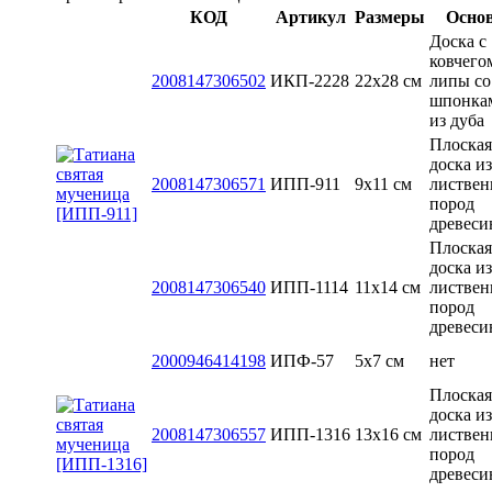
КОД
Артикул
Размеры
Осно
Доска с
ковчего
2008147306502
ИКП-2228
22х28 см
липы со
шпонка
из дуба
Плоская
доска из
2008147306571
ИПП-911
9х11 см
листве
пород
древес
Плоская
доска из
2008147306540
ИПП-1114
11х14 см
листве
пород
древес
2000946414198
ИПФ-57
5x7 см
нет
Плоская
доска из
2008147306557
ИПП-1316
13x16 см
листве
пород
древес