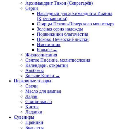
Архимандрит Тихон (Секретарёв)
Серии
Наследный дар архимандрита Иоанна
(Крестьянкина)
Старцы Псково-Печерского монастыря
Зеленая серия надежды
Подвижники благочестия
Псково-Печерские листки
Именинник
Больше
→
Жизнеописания
Святое Писание, молитвословия
Календари, открытки
Альбомы
Больше Книги
→
Церковные товары
Свечи
Масло для лампад
Ладан
Святое масло
Киоты
Ладанки
Сувениры
Пряники
Браслеты