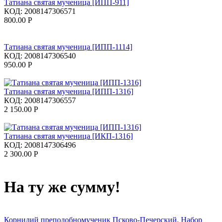
Татиана святая мученица [ИПП-911]
КОД:
2008147306571
800.00
Р
Татиана святая мученица [ИПП-1114]
КОД:
2008147306540
950.00
Р
Татиана святая мученица [ИПП-1316]
КОД:
2008147306557
2 150.00
Р
Татиана святая мученица [ИКП-1316]
КОД:
2008147306496
2 300.00
Р
На ту же сумму!
Корнилий преподобномученик Псково-Печерский. Набор