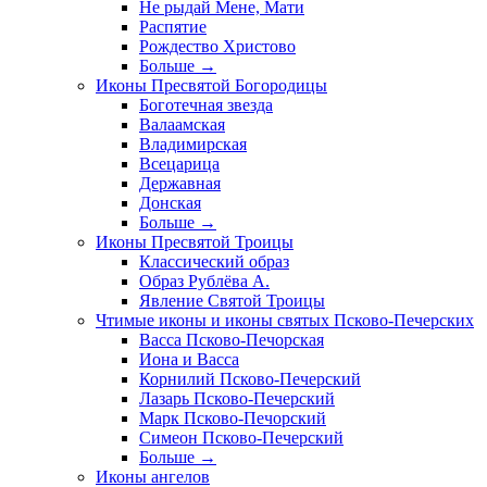
Не рыдай Мене, Мати
Распятие
Рождество Христово
Больше
→
Иконы Пресвятой Богородицы
Боготечная звезда
Валаамская
Владимирская
Всецарица
Державная
Донская
Больше
→
Иконы Пресвятой Троицы
Классический образ
Образ Рублёва А.
Явление Святой Троицы
Чтимые иконы и иконы святых Псково-Печерских
Васса Псково-Печорская
Иона и Васса
Корнилий Псково-Печерский
Лазарь Псково-Печерский
Марк Псково-Печорский
Симеон Псково-Печерский
Больше
→
Иконы ангелов