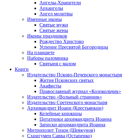
Ангелы-Хранители
Архангелы
Ангел молитвы
Именные иконы
Святые мужи
Святые жены
Иконы праздников
Рождество Христово
Успение Пресвятой Богородицы
На планшете
Наборы паломника
Святыня с малом
Книги
Издательство Псково-Печерского монастыря
Жития Псковских святых
Акафисты
Православный журнал «Колокольчик»
Издательство «Вольный странник»
Издательство Сретенского монастыря
Архимандрит Иоанн (Крестьянкин)
Келейные книжицы
Цитатники архимандрита Иоанна
Записки архимандрита Иоанна
Митрополит Тихон (Шевкунов)
Схиигумен Савва (Остапенко)