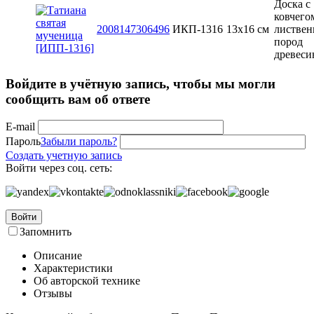
Доска с
ковчего
2008147306496
ИКП-1316
13x16 см
листве
пород
древес
Войдите в учётную запись, чтобы мы могли
сообщить вам об ответе
E-mail
Пароль
Забыли пароль?
Создать учетную запись
Войти через соц. сеть:
Войти
Запомнить
Описание
Характеристики
Об авторской технике
Отзывы