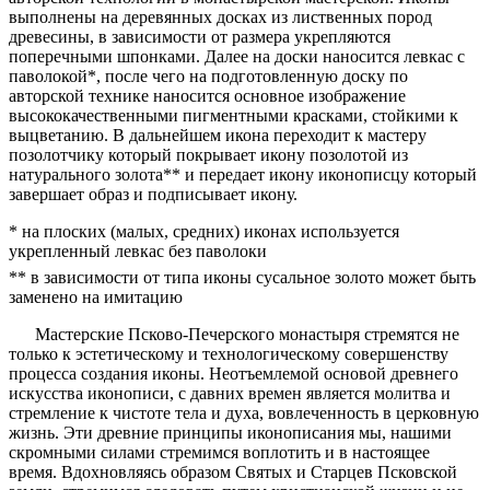
выполнены на деревянных досках из лиственных пород
древесины, в зависимости от размера укрепляются
поперечными шпонками. Далее на доски наносится левкас с
паволокой*, после чего на подготовленную доску по
авторской технике наносится основное изображение
высококачественными пигментными красками, стойкими к
выцветанию. В дальнейшем икона переходит к мастеру
позолотчику который покрывает икону позолотой из
натурального золота** и передает икону иконописцу который
завершает образ и подписывает икону.
* на плоских (малых, средних) иконах используется
укрепленный левкас без паволоки
** в зависимости от типа иконы сусальное золото может быть
заменено на имитацию
Мастерские Псково-Печерского монастыря стремятся не
только к эстетическому и технологическому совершенству
процесса создания иконы. Неотъемлемой основой древнего
искусства иконописи, с давних времен является молитва и
стремление к чистоте тела и духа, вовлеченность в церковную
жизнь. Эти древние принципы иконописания мы, нашими
скромными силами стремимся воплотить и в настоящее
время. Вдохновляясь образом Святых и Старцев Псковской