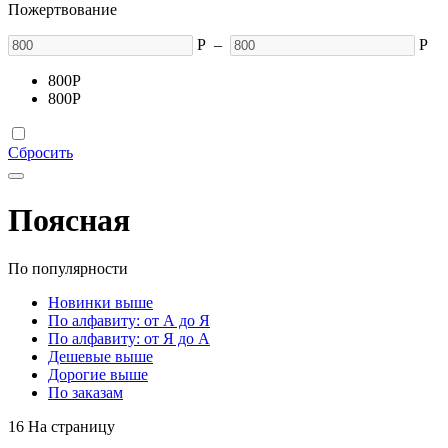
Пожертвование
Р
–
Р
800
Р
800
Р
Сбросить
Поясная
По популярности
Новинки выше
По алфавиту: от А до Я
По алфавиту: от Я до А
Дешевые выше
Дорогие выше
По заказам
16 На страницу