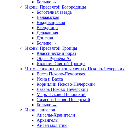
Больше
→
Иконы Пресвятой Богородицы
Боготечная звезда
Валаамская
Владимирская
Всецарица
Державная
Донская
Больше
→
Иконы Пресвятой Троицы
Классический образ
Образ Рублёва А.
Явление Святой Троицы
Чтимые иконы и иконы святых Псково-Печерских
Васса Псково-Печорская
Иона и Васса
Корнилий Псково-Печерский
Лазарь Псково-Печерский
Марк Псково-Печорский
Симеон Псково-Печерский
Больше
→
Иконы ангелов
Ангелы-Хранители
Архангелы
Ангел молитвы