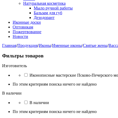
Натуральная косметика
Мыло ручной работы
Бальзам для губ
Дезодорант
Иконные доски
Оптовикам
Пожертвование
Новости
Главная
/
Продукция
/
Иконы
/
Именные иконы
/
Святые жены
/
Васс
Фильтры товаров
Изготовитель
Иконописные мастерские Псково-Печерского м
По этим критериям поиска ничего не найдено
В наличии
В наличии
По этим критериям поиска ничего не найдено