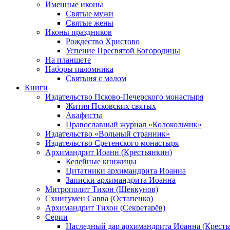
Именные иконы
Святые мужи
Святые жены
Иконы праздников
Рождество Христово
Успение Пресвятой Богородицы
На планшете
Наборы паломника
Святыня с малом
Книги
Издательство Псково-Печерского монастыря
Жития Псковских святых
Акафисты
Православный журнал «Колокольчик»
Издательство «Вольный странник»
Издательство Сретенского монастыря
Архимандрит Иоанн (Крестьянкин)
Келейные книжицы
Цитатники архимандрита Иоанна
Записки архимандрита Иоанна
Митрополит Тихон (Шевкунов)
Схиигумен Савва (Остапенко)
Архимандрит Тихон (Секретарёв)
Серии
Наследный дар архимандрита Иоанна (Кресть