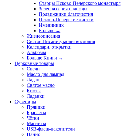
Старцы Псково-Печерского монастыря
Зеленая серия надежды
Подвижники благочестия
Псково-Печерские листки
Именинник
Больше
→
Жизнеописания
Святое Писание, молитвословия
Календари, открытки
Альбомы
Больше Книги
→
Церковные товары
Свечи
Масло для лампад
Ладан
Святое масло
Киоты
Ладанки
Сувениры
Пряники
Браслеты
Чётки
Магниты
USB-флеш-накопители
Панно