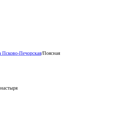
а Псково-Печорская
/
Поясная
онастыря