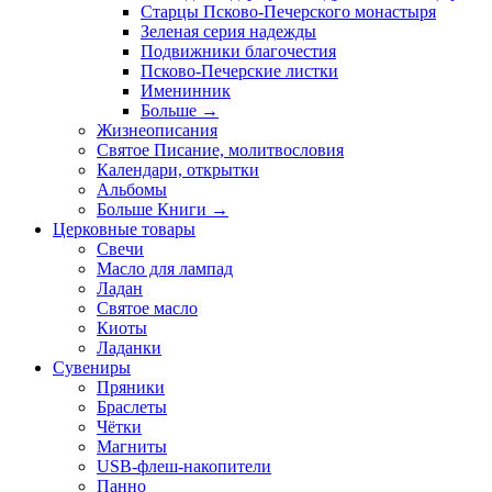
Старцы Псково-Печерского монастыря
Зеленая серия надежды
Подвижники благочестия
Псково-Печерские листки
Именинник
Больше
→
Жизнеописания
Святое Писание, молитвословия
Календари, открытки
Альбомы
Больше Книги
→
Церковные товары
Свечи
Масло для лампад
Ладан
Святое масло
Киоты
Ладанки
Сувениры
Пряники
Браслеты
Чётки
Магниты
USB-флеш-накопители
Панно