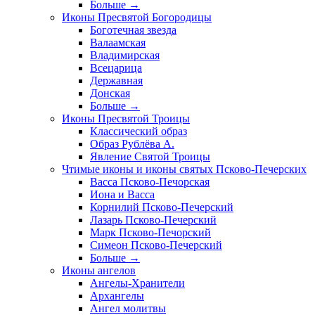
Больше
→
Иконы Пресвятой Богородицы
Боготечная звезда
Валаамская
Владимирская
Всецарица
Державная
Донская
Больше
→
Иконы Пресвятой Троицы
Классический образ
Образ Рублёва А.
Явление Святой Троицы
Чтимые иконы и иконы святых Псково-Печерских
Васса Псково-Печорская
Иона и Васса
Корнилий Псково-Печерский
Лазарь Псково-Печерский
Марк Псково-Печорский
Симеон Псково-Печерский
Больше
→
Иконы ангелов
Ангелы-Хранители
Архангелы
Ангел молитвы