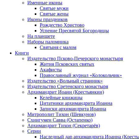
Именные иконы
Святые мужи
Святые жены
Иконы праздников
Рождество Христово
Успение Пресвятой Богородицы
На планшете
Наборы паломника
Святыня с малом
Книги
Издательство Псково-Печерского монастыря
Жития Псковских святых
Акафисты
Православный журнал «Колокольчик»
Издательство «Вольный странник»
Издательство Сретенского монастыря
Архимандрит Иоанн (Крестьянкин)
Келейные книжицы
Цитатники архимандрита Иоанна
Записки архимандрита Иоанна
Митрополит Тихон (Шевкунов)
Схиигумен Савва (Остапенко)
Архимандрит Тихон (Секретарёв)
Серии
Наследный дар архимандрита Иоанна (Кресть