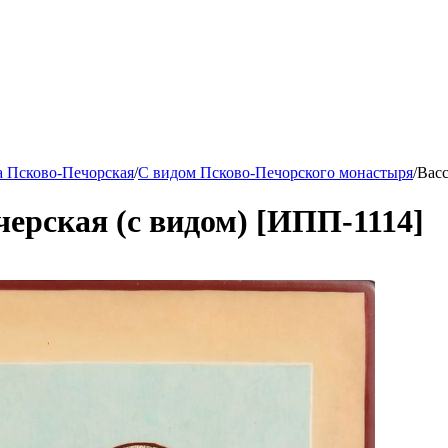
а Псково-Печорская
/
С видом Псково-Печорского монастыря
/
Васс
ерская (с видом) [ИПП-1114]