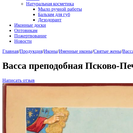
Натуральная косметика
Мыло ручной работы
Бальзам для губ
Дезодорант
Иконные доски
Оптовикам
Пожертвование
Новости
Главная
/
Продукция
/
Иконы
/
Именные иконы
/
Святые жены
/
Васс
Васса преподобная Псково-Печ
Написать отзыв