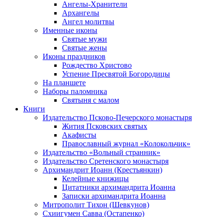
Ангелы-Хранители
Архангелы
Ангел молитвы
Именные иконы
Святые мужи
Святые жены
Иконы праздников
Рождество Христово
Успение Пресвятой Богородицы
На планшете
Наборы паломника
Святыня с малом
Книги
Издательство Псково-Печерского монастыря
Жития Псковских святых
Акафисты
Православный журнал «Колокольчик»
Издательство «Вольный странник»
Издательство Сретенского монастыря
Архимандрит Иоанн (Крестьянкин)
Келейные книжицы
Цитатники архимандрита Иоанна
Записки архимандрита Иоанна
Митрополит Тихон (Шевкунов)
Схиигумен Савва (Остапенко)