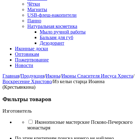
Чётки
Магниты
USB-флеш-накопители
Панно
Натуральная косметика
Мыло ручной работы
Бальзам для губ
Дезодорант
Иконные доски
Оптовикам
Пожертвование
Новости
Главная
/
Продукция
/
Иконы
/
Иконы Спасителя Иисуса Христа
/
Воскресение Христово
/
Из кельи старца Иоанна
(Крестьянкина)
Фильтры товаров
Изготовитель
Иконописные мастерские Псково-Печерского
монастыря
По этим критериям поиска ничего не найдено