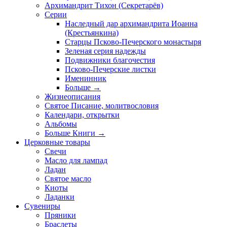
Архимандрит Тихон (Секретарёв)
Серии
Наследный дар архимандрита Иоанна
(Крестьянкина)
Старцы Псково-Печерского монастыря
Зеленая серия надежды
Подвижники благочестия
Псково-Печерские листки
Именинник
Больше
→
Жизнеописания
Святое Писание, молитвословия
Календари, открытки
Альбомы
Больше Книги
→
Церковные товары
Свечи
Масло для лампад
Ладан
Святое масло
Киоты
Ладанки
Сувениры
Пряники
Браслеты