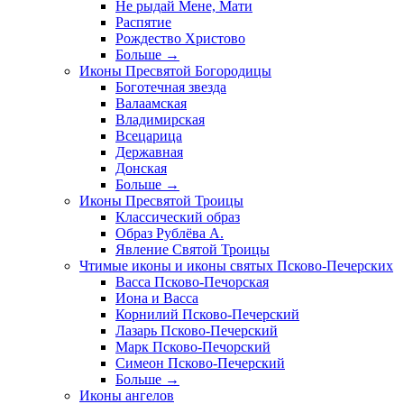
Не рыдай Мене, Мати
Распятие
Рождество Христово
Больше
→
Иконы Пресвятой Богородицы
Боготечная звезда
Валаамская
Владимирская
Всецарица
Державная
Донская
Больше
→
Иконы Пресвятой Троицы
Классический образ
Образ Рублёва А.
Явление Святой Троицы
Чтимые иконы и иконы святых Псково-Печерских
Васса Псково-Печорская
Иона и Васса
Корнилий Псково-Печерский
Лазарь Псково-Печерский
Марк Псково-Печорский
Симеон Псково-Печерский
Больше
→
Иконы ангелов