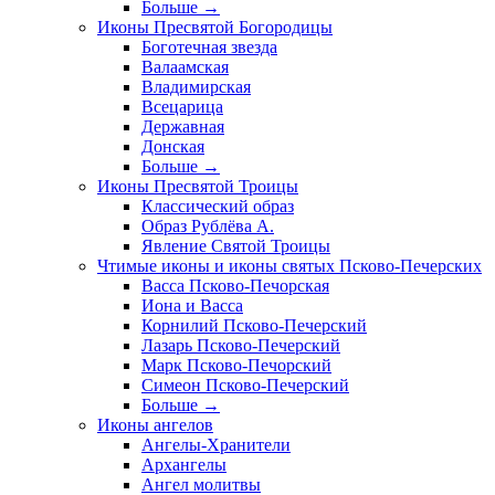
Больше
→
Иконы Пресвятой Богородицы
Боготечная звезда
Валаамская
Владимирская
Всецарица
Державная
Донская
Больше
→
Иконы Пресвятой Троицы
Классический образ
Образ Рублёва А.
Явление Святой Троицы
Чтимые иконы и иконы святых Псково-Печерских
Васса Псково-Печорская
Иона и Васса
Корнилий Псково-Печерский
Лазарь Псково-Печерский
Марк Псково-Печорский
Симеон Псково-Печерский
Больше
→
Иконы ангелов
Ангелы-Хранители
Архангелы
Ангел молитвы