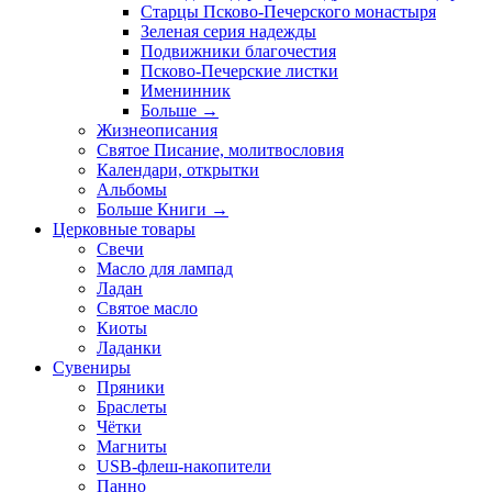
Старцы Псково-Печерского монастыря
Зеленая серия надежды
Подвижники благочестия
Псково-Печерские листки
Именинник
Больше
→
Жизнеописания
Святое Писание, молитвословия
Календари, открытки
Альбомы
Больше Книги
→
Церковные товары
Свечи
Масло для лампад
Ладан
Святое масло
Киоты
Ладанки
Сувениры
Пряники
Браслеты
Чётки
Магниты
USB-флеш-накопители
Панно