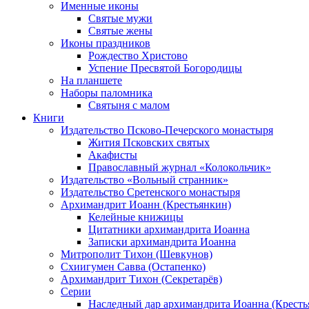
Именные иконы
Святые мужи
Святые жены
Иконы праздников
Рождество Христово
Успение Пресвятой Богородицы
На планшете
Наборы паломника
Святыня с малом
Книги
Издательство Псково-Печерского монастыря
Жития Псковских святых
Акафисты
Православный журнал «Колокольчик»
Издательство «Вольный странник»
Издательство Сретенского монастыря
Архимандрит Иоанн (Крестьянкин)
Келейные книжицы
Цитатники архимандрита Иоанна
Записки архимандрита Иоанна
Митрополит Тихон (Шевкунов)
Схиигумен Савва (Остапенко)
Архимандрит Тихон (Секретарёв)
Серии
Наследный дар архимандрита Иоанна (Кресть