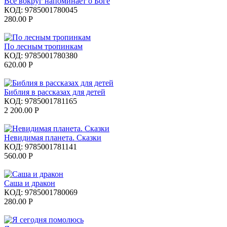
Все вокруг напоминает о Боге
КОД:
9785001780045
280.00
Р
По лесным тропинкам
КОД:
9785001780380
620.00
Р
Библия в рассказах для детей
КОД:
9785001781165
2 200.00
Р
Невидимая планета. Сказки
КОД:
9785001781141
560.00
Р
Саша и дракон
КОД:
9785001780069
280.00
Р