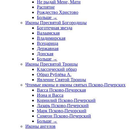
Не рыдай Мене, Мати
Распятие
Рождество Христово
Больше
→
Иконы Пресвятой Богородицы
Боготечная звезда
Валаамская
Владимирская
Всецарица
Державная
Донская
Больше
→
Иконы Пресвятой Троицы
Классический образ
Образ Рублёва А.
Явление Святой Троицы
Чтимые иконы и иконы святых Псково-Печерских
Васса Псково-Печорская
Иона и Васса
Корнилий Псково-Печерский
Лазарь Псково-Печерский
Марк Псково-Печорский
Симеон Псково-Печерский
Больше
→
Иконы ангелов