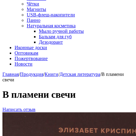
Чётки
Магниты
USB-флеш-накопители
Панно
Натуральная косметика
Мыло ручной работы
Бальзам для губ
Дезодорант
Иконные доски
Оптовикам
Пожертвование
Новости
Главная
/
Продукция
/
Книги
/
Детская литература
/
В пламени
свечи
В пламени свечи
Написать отзыв