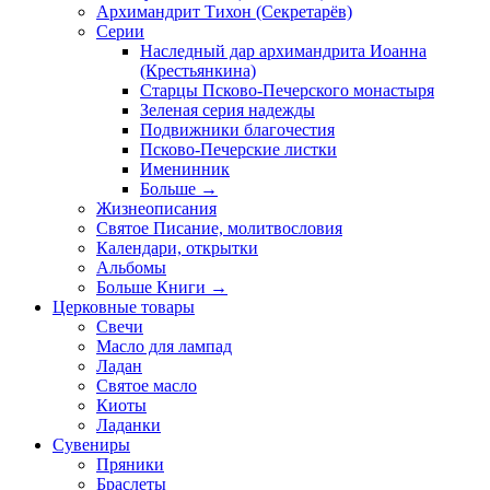
Архимандрит Тихон (Секретарёв)
Серии
Наследный дар архимандрита Иоанна
(Крестьянкина)
Старцы Псково-Печерского монастыря
Зеленая серия надежды
Подвижники благочестия
Псково-Печерские листки
Именинник
Больше
→
Жизнеописания
Святое Писание, молитвословия
Календари, открытки
Альбомы
Больше Книги
→
Церковные товары
Свечи
Масло для лампад
Ладан
Святое масло
Киоты
Ладанки
Сувениры
Пряники
Браслеты