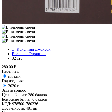
Э. Криспина Джонсон
Вольный Странник
32 стр.
280.00
Р
Переплет:
мягкий
Год издания:
2020
г
Задать вопрос
Цена в баллах:
280 баллов
Бонусные баллы:
0 баллов
КОД:
9785001780236
Доступность:
481 шт.