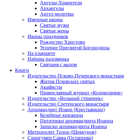
Ангелы-Хранители
Архангелы
Ангел молитвы
Именные иконы
Святые мужи
Святые жены
Иконы праздников
Рождество Христово
Успение Пресвятой Богородицы
На планшете
Наборы паломника
Святыня с малом
Книги
Издательство Псково-Печерского монастыря
Жития Псковских святых
Акафисты
Православный журнал «Колокольчик»
Издательство «Вольный странник»
Издательство Сретенского монастыря
Архимандрит Иоанн (Крестьянкин)
Келейные книжицы
Цитатники архимандрита Иоанна
Записки архимандрита Иоанна
Митрополит Тихон (Шевкунов)
Схиигумен Савва (Остапенко)