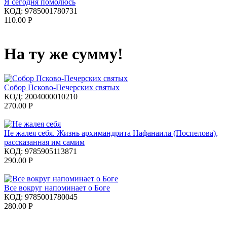
Я сегодня помолюсь
КОД:
9785001780731
110.00
Р
На ту же сумму!
Собор Псково-Печерских святых
КОД:
2004000010210
270.00
Р
Не жалея себя. Жизнь архимандрита Нафанаила (Поспелова),
рассказанная им самим
КОД:
9785905113871
290.00
Р
Все вокруг напоминает о Боге
КОД:
9785001780045
280.00
Р