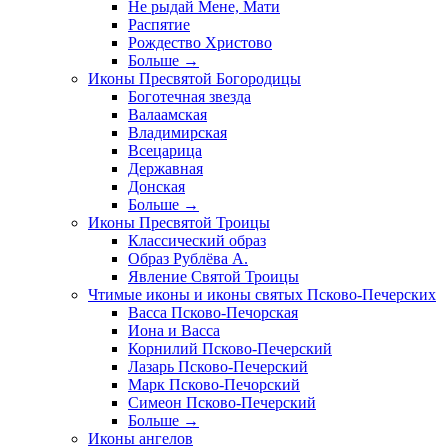
Не рыдай Мене, Мати
Распятие
Рождество Христово
Больше
→
Иконы Пресвятой Богородицы
Боготечная звезда
Валаамская
Владимирская
Всецарица
Державная
Донская
Больше
→
Иконы Пресвятой Троицы
Классический образ
Образ Рублёва А.
Явление Святой Троицы
Чтимые иконы и иконы святых Псково-Печерских
Васса Псково-Печорская
Иона и Васса
Корнилий Псково-Печерский
Лазарь Псково-Печерский
Марк Псково-Печорский
Симеон Псково-Печерский
Больше
→
Иконы ангелов