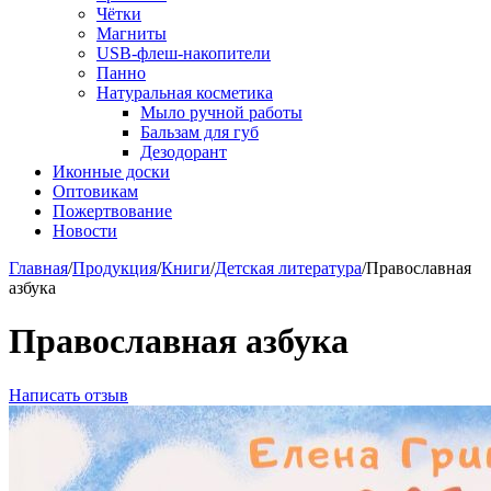
Чётки
Магниты
USB-флеш-накопители
Панно
Натуральная косметика
Мыло ручной работы
Бальзам для губ
Дезодорант
Иконные доски
Оптовикам
Пожертвование
Новости
Главная
/
Продукция
/
Книги
/
Детская литература
/
Православная
азбука
Православная азбука
Написать отзыв