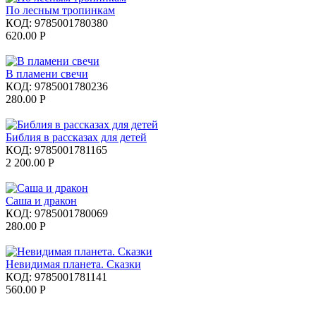
По лесным тропинкам
КОД:
9785001780380
620.00
Р
В пламени свечи
КОД:
9785001780236
280.00
Р
Библия в рассказах для детей
КОД:
9785001781165
2 200.00
Р
Саша и дракон
КОД:
9785001780069
280.00
Р
Невидимая планета. Сказки
КОД:
9785001781141
560.00
Р