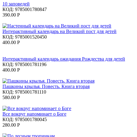
10 заповедей
КОД:
9785001780847
390.00
Р
Интерактивный календарь на Великий пост для детей
КОД:
9785001520450
400.00
Р
Интерактивный календарь ожидания Рождества для детей
КОД:
9785001781196
400.00
Р
Пашкины крылья. Повесть. Книга вторая
КОД:
9785001781110
580.00
Р
Все вокруг напоминает о Боге
КОД:
9785001780045
280.00
Р