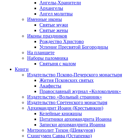
Ангелы-Хранители
Архангелы
Ангел молитвы
Именные иконы
Святые мужи
Святые жены
Иконы праздников
Рождество Христово
Успение Пресвятой Богородицы
На планшете
Наборы паломника
Святыня с малом
Книги
Издательство Псково-Печерского монастыря
Жития Псковских святых
Акафисты
Православный журнал «Колокольчик»
Издательство «Вольный странник»
Издательство Сретенского монастыря
Архимандрит Иоанн (Крестьянкин)
Келейные книжицы
Цитатники архимандрита Иоанна
Записки архимандрита Иоанна
Митрополит Тихон (Шевкунов)
Схиигумен Савва (Остапенко)