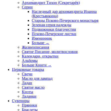
Архимандрит Тихон (Секретарёв)
Серии
Наследный дар архимандрита Иоанна
(Крестьянкина)
Старцы Псково-Печерского монастыря
Зеленая серия надежды
Подвижники благочестия
Псково-Печерские листки
Именинник
Больше
→
Жизнеописания
Святое Писание, молитвословия
Календари, открытки
Альбомы
Больше Книги
→
Церковные товары
Свечи
Масло для лампад
Ладан
Святое масло
Киоты
Ладанки
Сувениры
Пряники
Браслеты