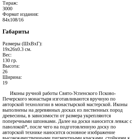
Тираж:
3000
Формат издания:
84x108/16
Габариты
Размеры (ШxВxГ):
19x26x0.3
см.
Вес:
130
гр.
Высота:
26
Ширина:
19
Иконы ручной работы Свято-Успенского Псково-
Печерского монастыря изготавливаются вручную по
авторской технологии в монастырской мастерской. Иконы
выполнены на деревянных досках из лиственных пород
древесины, в зависимости от размера укрепляются
поперечными шпонками. Далее на доски наносится левкас с
паволокой*, после чего на подготовленную доску по
авторской технике наносится основное изображение
высококачественными пигментными красками, стойкими к