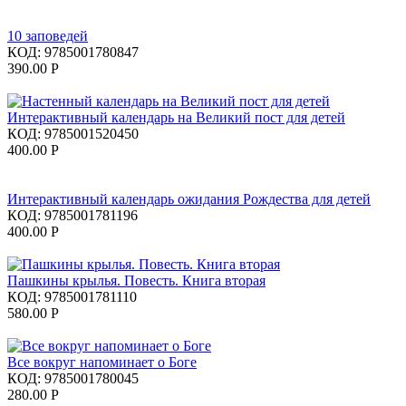
10 заповедей
КОД:
9785001780847
390.00
Р
Интерактивный календарь на Великий пост для детей
КОД:
9785001520450
400.00
Р
Интерактивный календарь ожидания Рождества для детей
КОД:
9785001781196
400.00
Р
Пашкины крылья. Повесть. Книга вторая
КОД:
9785001781110
580.00
Р
Все вокруг напоминает о Боге
КОД:
9785001780045
280.00
Р