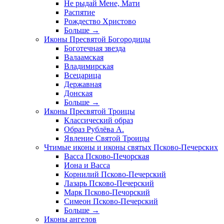
Не рыдай Мене, Мати
Распятие
Рождество Христово
Больше
→
Иконы Пресвятой Богородицы
Боготечная звезда
Валаамская
Владимирская
Всецарица
Державная
Донская
Больше
→
Иконы Пресвятой Троицы
Классический образ
Образ Рублёва А.
Явление Святой Троицы
Чтимые иконы и иконы святых Псково-Печерских
Васса Псково-Печорская
Иона и Васса
Корнилий Псково-Печерский
Лазарь Псково-Печерский
Марк Псково-Печорский
Симеон Псково-Печерский
Больше
→
Иконы ангелов