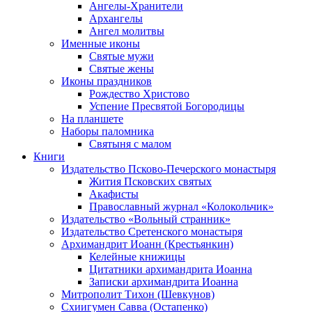
Ангелы-Хранители
Архангелы
Ангел молитвы
Именные иконы
Святые мужи
Святые жены
Иконы праздников
Рождество Христово
Успение Пресвятой Богородицы
На планшете
Наборы паломника
Святыня с малом
Книги
Издательство Псково-Печерского монастыря
Жития Псковских святых
Акафисты
Православный журнал «Колокольчик»
Издательство «Вольный странник»
Издательство Сретенского монастыря
Архимандрит Иоанн (Крестьянкин)
Келейные книжицы
Цитатники архимандрита Иоанна
Записки архимандрита Иоанна
Митрополит Тихон (Шевкунов)
Схиигумен Савва (Остапенко)