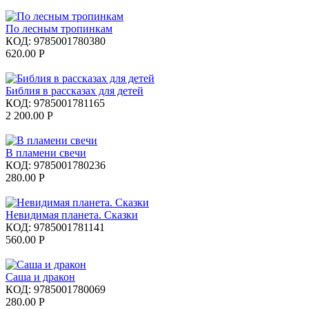
По лесным тропинкам
КОД:
9785001780380
620.00
Р
Библия в рассказах для детей
КОД:
9785001781165
2 200.00
Р
В пламени свечи
КОД:
9785001780236
280.00
Р
Невидимая планета. Сказки
КОД:
9785001781141
560.00
Р
Саша и дракон
КОД:
9785001780069
280.00
Р