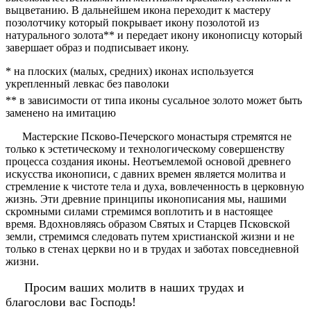
выцветанию. В дальнейшем икона переходит к мастеру
позолотчику который покрывает икону позолотой из
натурального золота** и передает икону иконописцу который
завершает образ и подписывает икону.
* на плоских (малых, средних) иконах используется
укрепленный левкас без паволоки
** в зависимости от типа иконы сусальное золото может быть
заменено на имитацию
Мастерские Псково-Печерского монастыря стремятся не
только к эстетическому и технологическому совершенству
процесса создания иконы. Неотъемлемой основой древнего
искусства иконописи, с давних времен является молитва и
стремление к чистоте тела и духа, вовлеченность в церковную
жизнь. Эти древние принципы иконописания мы, нашими
скромными силами стремимся воплотить и в настоящее
время. Вдохновляясь образом Святых и Старцев Псковской
земли, стремимся следовать путем христианской жизни и не
только в стенах церкви но и в трудах и заботах повседневной
жизни.
Просим ваших молитв в наших трудах и
благослови вас Господь!