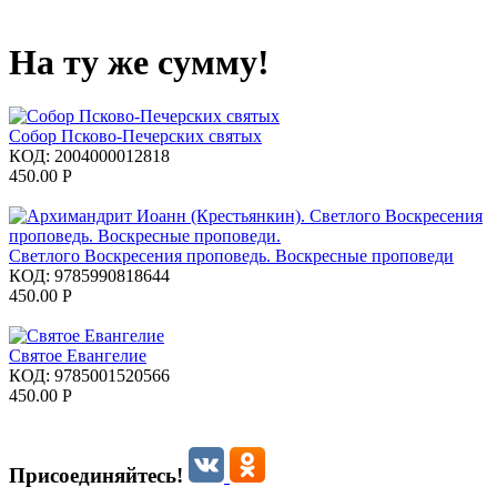
На ту же сумму!
Собор Псково-Печерских святых
КОД:
2004000012818
450.00
Р
Светлого Воскресения проповедь. Воскресные проповеди
КОД:
9785990818644
450.00
Р
Святое Евангелие
КОД:
9785001520566
450.00
Р
Присоединяйтесь!