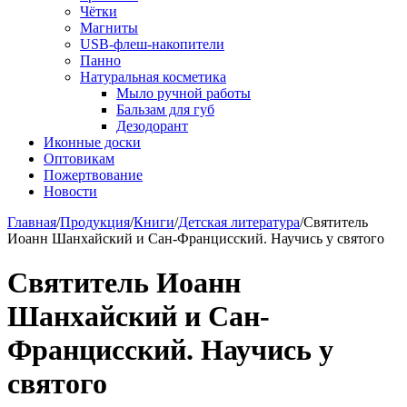
Чётки
Магниты
USB-флеш-накопители
Панно
Натуральная косметика
Мыло ручной работы
Бальзам для губ
Дезодорант
Иконные доски
Оптовикам
Пожертвование
Новости
Главная
/
Продукция
/
Книги
/
Детская литература
/
Святитель
Иоанн Шанхайский и Сан-Францисский. Научись у святого
Святитель Иоанн
Шанхайский и Сан-
Францисский. Научись у
святого