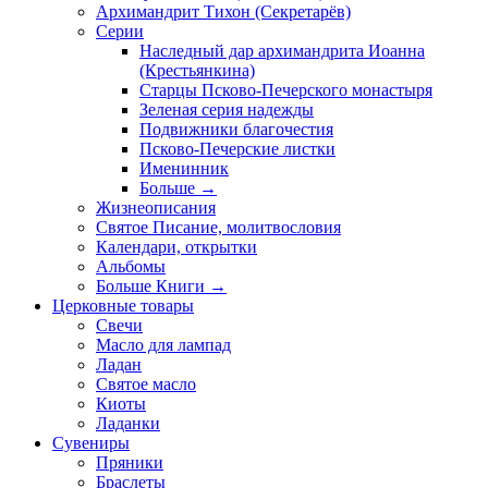
Архимандрит Тихон (Секретарёв)
Серии
Наследный дар архимандрита Иоанна
(Крестьянкина)
Старцы Псково-Печерского монастыря
Зеленая серия надежды
Подвижники благочестия
Псково-Печерские листки
Именинник
Больше
→
Жизнеописания
Святое Писание, молитвословия
Календари, открытки
Альбомы
Больше Книги
→
Церковные товары
Свечи
Масло для лампад
Ладан
Святое масло
Киоты
Ладанки
Сувениры
Пряники
Браслеты