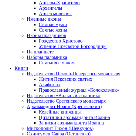
Ангелы-Хранители
Архангелы
Ангел молитвы
Именные иконы
Святые мужи
Святые жены
Иконы праздников
Рождество Христово
Успение Пресвятой Богородицы
На планшете
Наборы паломника
Святыня с малом
Книги
Издательство Псково-Печерского монастыря
Жития Псковских святых
Акафисты
Православный журнал «Колокольчик»
Издательство «Вольный странник»
Издательство Сретенского монастыря
Архимандрит Иоанн (Крестьянкин)
Келейные книжицы
Цитатники архимандрита Иоанна
Записки архимандрита Иоанна
Митрополит Тихон (Шевкунов)
Схиигумен Савва (Остапенко)