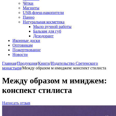
Чётки
Магниты
USB-флеш-накопители
Панно
Натуральная косметика
Мыло ручной работы
Бальзам для губ
Дезодорант
Иконные доски
Оптовикам
Пожертвование
Новости
Главная
/
Продукция
/
Книги
/
Издательство Сретенского
монастыря
/
Между образом м имиджем: конспект стилиста
Между образом м имиджем:
конспект стилиста
Написать отзыв