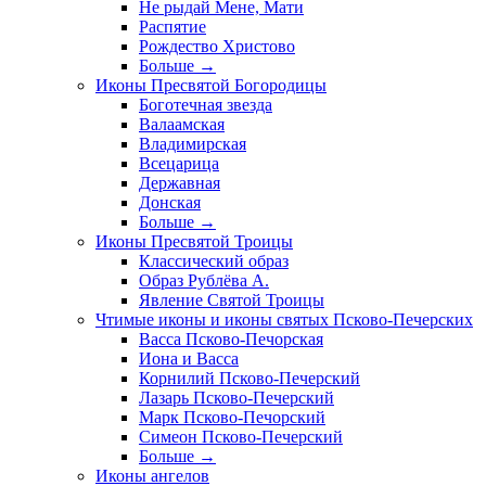
Не рыдай Мене, Мати
Распятие
Рождество Христово
Больше
→
Иконы Пресвятой Богородицы
Боготечная звезда
Валаамская
Владимирская
Всецарица
Державная
Донская
Больше
→
Иконы Пресвятой Троицы
Классический образ
Образ Рублёва А.
Явление Святой Троицы
Чтимые иконы и иконы святых Псково-Печерских
Васса Псково-Печорская
Иона и Васса
Корнилий Псково-Печерский
Лазарь Псково-Печерский
Марк Псково-Печорский
Симеон Псково-Печерский
Больше
→
Иконы ангелов