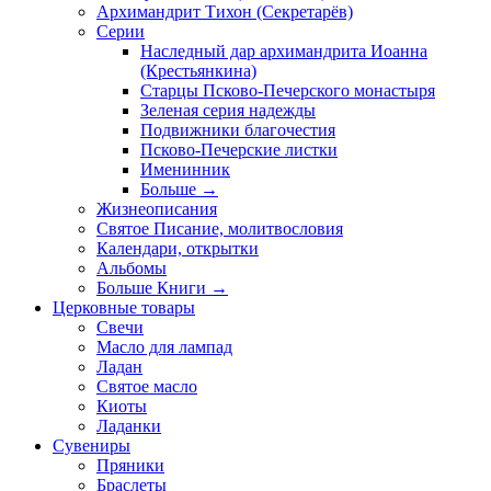
Архимандрит Тихон (Секретарёв)
Серии
Наследный дар архимандрита Иоанна
(Крестьянкина)
Старцы Псково-Печерского монастыря
Зеленая серия надежды
Подвижники благочестия
Псково-Печерские листки
Именинник
Больше
→
Жизнеописания
Святое Писание, молитвословия
Календари, открытки
Альбомы
Больше Книги
→
Церковные товары
Свечи
Масло для лампад
Ладан
Святое масло
Киоты
Ладанки
Сувениры
Пряники
Браслеты