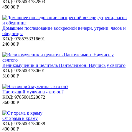
КОД:
9785001782803
450.00
Р
Домашнее последование воскресной вечери, утрени, часов и
обедницы
КОД:
9785753316691
240.00
Р
Великомученик и целитель Пантелеимон. Научись у святого
КОД:
9785001780601
310.00
Р
Настоящий мужчина - кто он?
КОД:
9785001520672
360.00
Р
От храма к храму
КОД:
9785001780038
490.00
Р