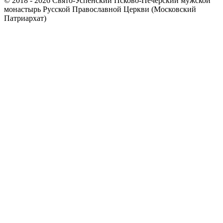
© 2018 - 2026 Свято-Успенский Псково-Печерский мужской
монастырь Русской Православной Церкви (Московский
Патриархат)