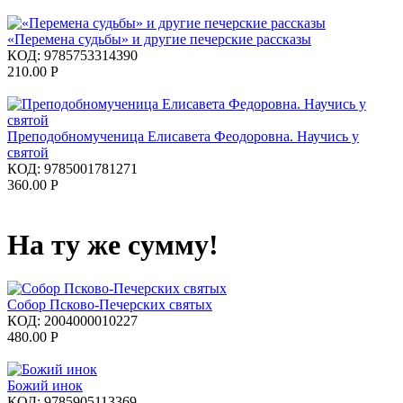
«Перемена судьбы» и другие печерские рассказы
КОД:
9785753314390
210.00
Р
Преподобномученица Елисавета Феодоровна. Научись у
святой
КОД:
9785001781271
360.00
Р
На ту же сумму!
Собор Псково-Печерских святых
КОД:
2004000010227
480.00
Р
Божий инок
КОД:
9785905113369