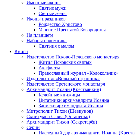
Именные иконы
Святые мужи
Святые жены
Иконы праздников
Рождество Христово
Успение Пресвятой Богородицы
На планшете
Наборы паломника
Святыня с малом
Книги
Издательство Псково-Печерского монастыря
Жития Псковских святых
Акафисты
Православный журнал «Колокольчик»
Издательство «Вольный странник»
Издательство Сретенского монастыря
Архимандрит Иоанн (Крестьянкин)
Келейные книжицы
Цитатники архимандрита Иоанна
Записки архимандрита Иоанна
Митрополит Тихон (Шевкунов)
Схиигумен Савва (Остапенко)
Архимандрит Тихон (Секретарёв)
Серии
Наследный дар архимандрита Иоанна (Кресть