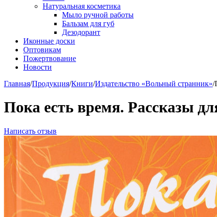
Натуральная косметика
Мыло ручной работы
Бальзам для губ
Дезодорант
Иконные доски
Оптовикам
Пожертвование
Новости
Главная
/
Продукция
/
Книги
/
Издательство «Вольный странник»
/
Пока есть время. Рассказы д
Написать отзыв