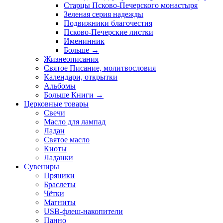
Старцы Псково-Печерского монастыря
Зеленая серия надежды
Подвижники благочестия
Псково-Печерские листки
Именинник
Больше
→
Жизнеописания
Святое Писание, молитвословия
Календари, открытки
Альбомы
Больше Книги
→
Церковные товары
Свечи
Масло для лампад
Ладан
Святое масло
Киоты
Ладанки
Сувениры
Пряники
Браслеты
Чётки
Магниты
USB-флеш-накопители
Панно