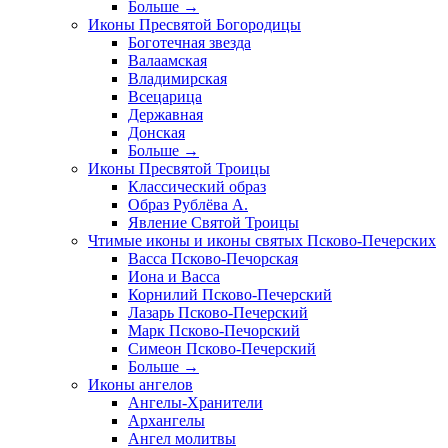
Больше
→
Иконы Пресвятой Богородицы
Боготечная звезда
Валаамская
Владимирская
Всецарица
Державная
Донская
Больше
→
Иконы Пресвятой Троицы
Классический образ
Образ Рублёва А.
Явление Святой Троицы
Чтимые иконы и иконы святых Псково-Печерских
Васса Псково-Печорская
Иона и Васса
Корнилий Псково-Печерский
Лазарь Псково-Печерский
Марк Псково-Печорский
Симеон Псково-Печерский
Больше
→
Иконы ангелов
Ангелы-Хранители
Архангелы
Ангел молитвы