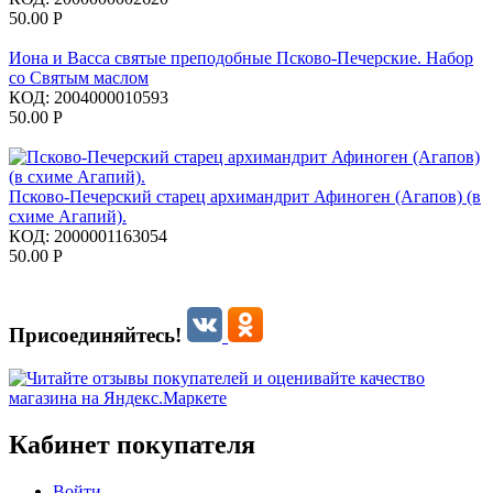
50.00
Р
Иона и Васса святые преподобные Псково-Печерские. Набор
со Святым маслом
КОД:
2004000010593
50.00
Р
Псково-Печерский старец архимандрит Афиноген (Агапов) (в
схиме Агапий).
КОД:
2000001163054
50.00
Р
Присоединяйтесь!
Кабинет покупателя
Войти