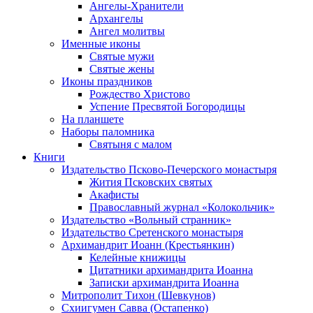
Ангелы-Хранители
Архангелы
Ангел молитвы
Именные иконы
Святые мужи
Святые жены
Иконы праздников
Рождество Христово
Успение Пресвятой Богородицы
На планшете
Наборы паломника
Святыня с малом
Книги
Издательство Псково-Печерского монастыря
Жития Псковских святых
Акафисты
Православный журнал «Колокольчик»
Издательство «Вольный странник»
Издательство Сретенского монастыря
Архимандрит Иоанн (Крестьянкин)
Келейные книжицы
Цитатники архимандрита Иоанна
Записки архимандрита Иоанна
Митрополит Тихон (Шевкунов)
Схиигумен Савва (Остапенко)