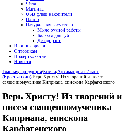
Чётки
Магниты
USB-флеш-накопители
Панно
Натуральная косметика
Мыло ручной работы
Бальзам для губ
Дезодорант
Иконные доски
Оптовикам
Пожертвование
Новости
Главная
/
Продукция
/
Книги
/
Архимандрит Иоанн
(Крестьянкин)
/
Верь Христу! Из творений и писем
священномученика Киприана, епископа Карфагенского
Верь Христу! Из творений и
писем священномученика
Киприана, епископа
Карфагенского