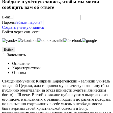
Войдите в учётную запись, чтобы мы могли
сообщить вам об ответе
E-mail
Пароль
Забыли пароль?
Создать учетную запись
Войти через соц. сеть:
Войти
Запомнить
Описание
Характеристики
Отзывы
Священномученик Киприан Карфагенский - великий учитель
западной Церкви, жил и принял мученическую кончину (был
публично обезглавлен за отказ принести жертвы языческим
богам) в III веке. В этой книжице публикуются выдержки из
его писем, написанных к разным людям и по разным поводам,
но неизменно содержащих в себе мысль о необходимости
быть верным своей христианской совести и Богу,
претерпевшему страдания и смерть ради спасения от греха м и