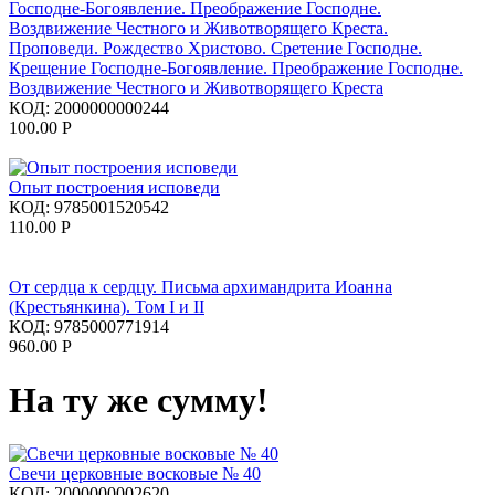
Проповеди. Рождество Христово. Сретение Господне.
Крещение Господне-Богоявление. Преображение Господне.
Воздвижение Честного и Животворящего Креста
КОД:
2000000000244
100.00
Р
Опыт построения исповеди
КОД:
9785001520542
110.00
Р
От сердца к сердцу. Письма архимандрита Иоанна
(Крестьянкина). Том I и II
КОД:
9785000771914
960.00
Р
На ту же сумму!
Свечи церковные восковые № 40
КОД:
2000000002620