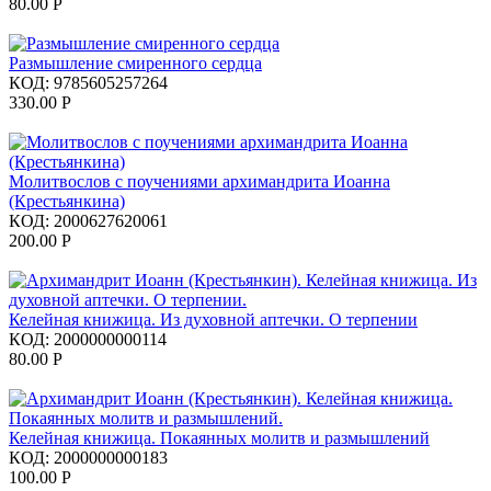
80.00
Р
Размышление смиренного сердца
КОД:
9785605257264
330.00
Р
Молитвослов с поучениями архимандрита Иоанна
(Крестьянкина)
КОД:
2000627620061
200.00
Р
Келейная книжица. Из духовной аптечки. О терпении
КОД:
2000000000114
80.00
Р
Келейная книжица. Покаянных молитв и размышлений
КОД:
2000000000183
100.00
Р