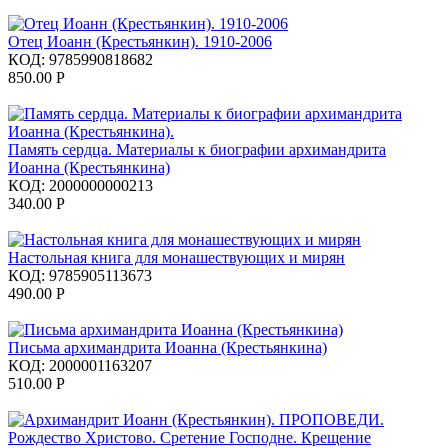
Отец Иоанн (Крестьянкин). 1910-2006
КОД:
9785990818682
850.00
Р
Память сердца. Материалы к биографии архимандрита
Иоанна (Крестьянкина)
КОД:
2000000000213
340.00
Р
Настольная книга для монашествующих и мирян
КОД:
9785905113673
490.00
Р
Письма архимандрита Иоанна (Крестьянкина)
КОД:
2000001163207
510.00
Р