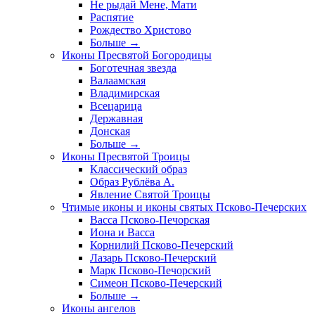
Не рыдай Мене, Мати
Распятие
Рождество Христово
Больше
→
Иконы Пресвятой Богородицы
Боготечная звезда
Валаамская
Владимирская
Всецарица
Державная
Донская
Больше
→
Иконы Пресвятой Троицы
Классический образ
Образ Рублёва А.
Явление Святой Троицы
Чтимые иконы и иконы святых Псково-Печерских
Васса Псково-Печорская
Иона и Васса
Корнилий Псково-Печерский
Лазарь Псково-Печерский
Марк Псково-Печорский
Симеон Псково-Печерский
Больше
→
Иконы ангелов