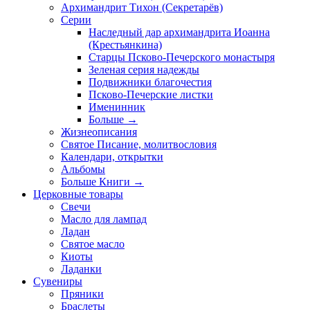
Архимандрит Тихон (Секретарёв)
Серии
Наследный дар архимандрита Иоанна
(Крестьянкина)
Старцы Псково-Печерского монастыря
Зеленая серия надежды
Подвижники благочестия
Псково-Печерские листки
Именинник
Больше
→
Жизнеописания
Святое Писание, молитвословия
Календари, открытки
Альбомы
Больше Книги
→
Церковные товары
Свечи
Масло для лампад
Ладан
Святое масло
Киоты
Ладанки
Сувениры
Пряники
Браслеты