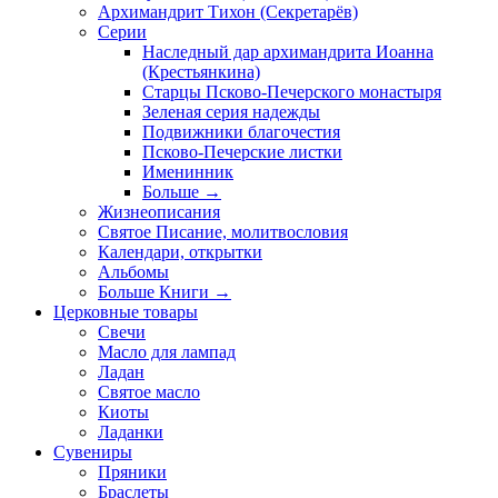
Архимандрит Тихон (Секретарёв)
Серии
Наследный дар архимандрита Иоанна
(Крестьянкина)
Старцы Псково-Печерского монастыря
Зеленая серия надежды
Подвижники благочестия
Псково-Печерские листки
Именинник
Больше
→
Жизнеописания
Святое Писание, молитвословия
Календари, открытки
Альбомы
Больше Книги
→
Церковные товары
Свечи
Масло для лампад
Ладан
Святое масло
Киоты
Ладанки
Сувениры
Пряники
Браслеты