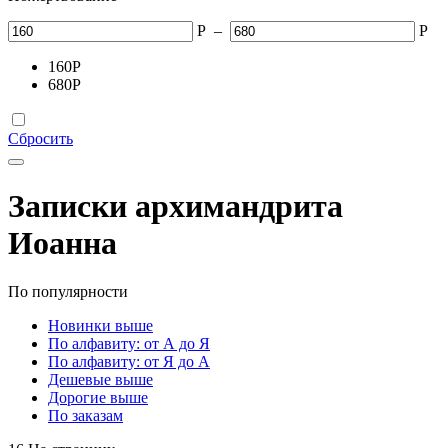
Р
–
Р
160
Р
680
Р
Сбросить
Записки архимандрита
Иоанна
По популярности
Новинки выше
По алфавиту: от А до Я
По алфавиту: от Я до А
Дешевые выше
Дорогие выше
По заказам