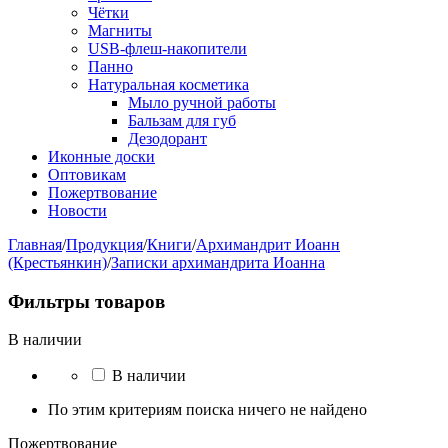
Чётки
Магниты
USB-флеш-накопители
Панно
Натуральная косметика
Мыло ручной работы
Бальзам для губ
Дезодорант
Иконные доски
Оптовикам
Пожертвование
Новости
Главная
/
Продукция
/
Книги
/
Архимандрит Иоанн
(Крестьянкин)
/
Записки архимандрита Иоанна
Фильтры товаров
В наличии
В наличии
По этим критериям поиска ничего не найдено
Пожертвование