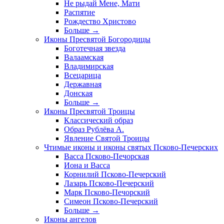
Не рыдай Мене, Мати
Распятие
Рождество Христово
Больше
→
Иконы Пресвятой Богородицы
Боготечная звезда
Валаамская
Владимирская
Всецарица
Державная
Донская
Больше
→
Иконы Пресвятой Троицы
Классический образ
Образ Рублёва А.
Явление Святой Троицы
Чтимые иконы и иконы святых Псково-Печерских
Васса Псково-Печорская
Иона и Васса
Корнилий Псково-Печерский
Лазарь Псково-Печерский
Марк Псково-Печорский
Симеон Псково-Печерский
Больше
→
Иконы ангелов