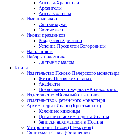
Ангелы-Хранители
Архангелы
Ангел молитвы
Именные иконы
Святые мужи
Святые жены
Иконы праздников
Рождество Христово
Успение Пресвятой Богородицы
На планшете
Наборы паломника
Святыня с малом
Книги
Издательство Псково-Печерского монастыря
Жития Псковских святых
Акафисты
Православный журнал «Колокольчик»
Издательство «Вольный странник»
Издательство Сретенского монастыря
Архимандрит Иоанн (Крестьянкин)
Келейные книжицы
Цитатники архимандрита Иоанна
Записки архимандрита Иоанна
Митрополит Тихон (Шевкунов)
Схиигумен Савва (Остапенко)