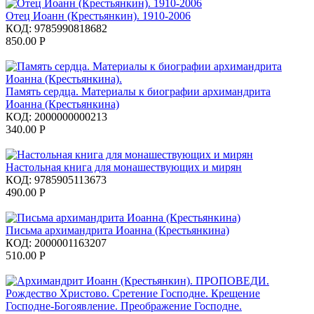
Отец Иоанн (Крестьянкин). 1910-2006
КОД:
9785990818682
850.00
Р
Память сердца. Материалы к биографии архимандрита
Иоанна (Крестьянкина)
КОД:
2000000000213
340.00
Р
Настольная книга для монашествующих и мирян
КОД:
9785905113673
490.00
Р
Письма архимандрита Иоанна (Крестьянкина)
КОД:
2000001163207
510.00
Р