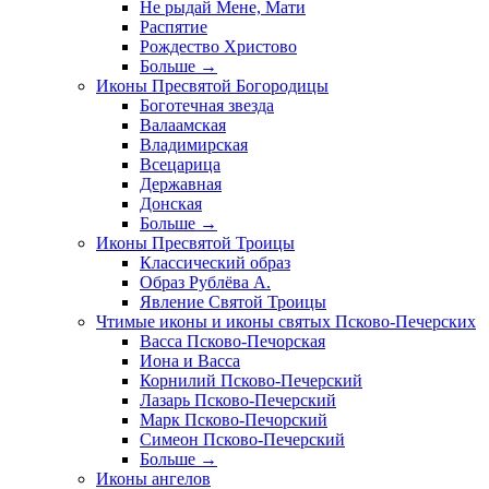
Не рыдай Мене, Мати
Распятие
Рождество Христово
Больше
→
Иконы Пресвятой Богородицы
Боготечная звезда
Валаамская
Владимирская
Всецарица
Державная
Донская
Больше
→
Иконы Пресвятой Троицы
Классический образ
Образ Рублёва А.
Явление Святой Троицы
Чтимые иконы и иконы святых Псково-Печерских
Васса Псково-Печорская
Иона и Васса
Корнилий Псково-Печерский
Лазарь Псково-Печерский
Марк Псково-Печорский
Симеон Псково-Печерский
Больше
→
Иконы ангелов