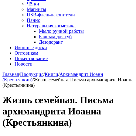
Чётки
Магниты
USB-флеш-накопители
Панно
Натуральная косметика
Мыло ручной работы
Бальзам для губ
Дезодорант
Иконные доски
Оптовикам
Пожертвование
Новости
Главная
/
Продукция
/
Книги
/
Архимандрит Иоанн
(Крестьянкин)
/
Жизнь семейная. Письма архимандрита Иоанна
(Крестьянкина)
Жизнь семейная. Письма
архимандрита Иоанна
(Крестьянкина)