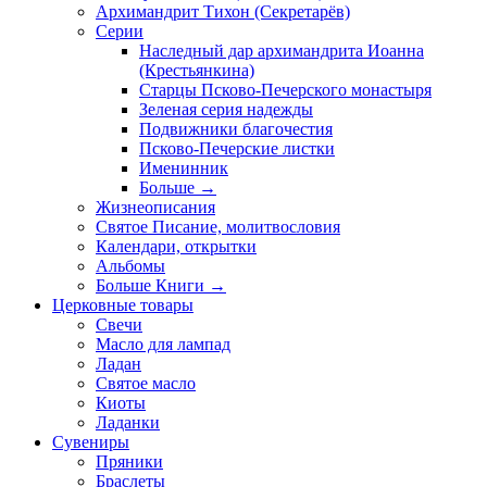
Архимандрит Тихон (Секретарёв)
Серии
Наследный дар архимандрита Иоанна
(Крестьянкина)
Старцы Псково-Печерского монастыря
Зеленая серия надежды
Подвижники благочестия
Псково-Печерские листки
Именинник
Больше
→
Жизнеописания
Святое Писание, молитвословия
Календари, открытки
Альбомы
Больше Книги
→
Церковные товары
Свечи
Масло для лампад
Ладан
Святое масло
Киоты
Ладанки
Сувениры
Пряники
Браслеты