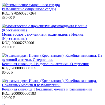
Размышление смиренного сердца
КОД:
9785605257264
330.00
Р
Молитвослов с поучениями архимандрита Иоанна
(Крестьянкина)
КОД:
2000627620061
200.00
Р
Келейная книжица. Из духовной аптечки. О терпении
КОД:
2000000000114
80.00
Р
Келейная книжица. Покаянных молитв и размышлений
КОД:
2000000000183
100.00
Р