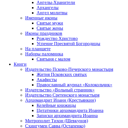
Ангелы-Хранители
Архангелы
Ангел молитвы
Именные иконы
Святые мужи
Святые жены
Иконы праздников
Рождество Христово
Успение Пресвятой Богородицы
На планшете
Наборы паломника
Святыня с малом
Книги
Издательство Псково-Печерского монастыря
Жития Псковских святых
Акафисты
Православный журнал «Колокольчик»
Издательство «Вольный странник»
Издательство Сретенского монастыря
Архимандрит Иоанн (Крестьянкин)
Келейные книжицы
Цитатники архимандрита Иоанна
Записки архимандрита Иоанна
Митрополит Тихон (Шевкунов)
Схиигумен Савва (Остапенко)