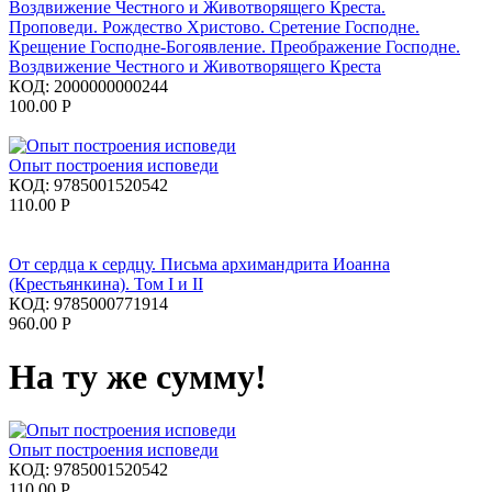
Проповеди. Рождество Христово. Сретение Господне.
Крещение Господне-Богоявление. Преображение Господне.
Воздвижение Честного и Животворящего Креста
КОД:
2000000000244
100.00
Р
Опыт построения исповеди
КОД:
9785001520542
110.00
Р
От сердца к сердцу. Письма архимандрита Иоанна
(Крестьянкина). Том I и II
КОД:
9785000771914
960.00
Р
На ту же сумму!
Опыт построения исповеди
КОД:
9785001520542
110.00
Р