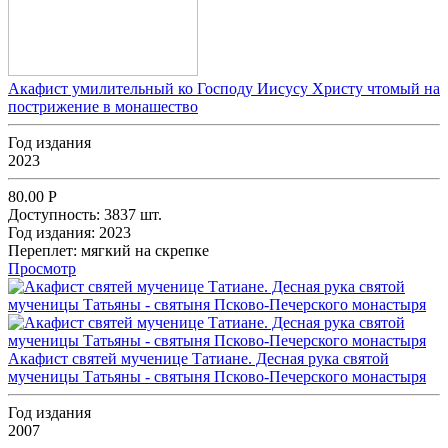
Акафист умилительный ко Господу Иисусу Христу чтомый на
пострижение в монашество
Год издания
2023
80.00
Р
Доступность:
3837 шт.
Год издания:
2023
Переплет:
мягкий на скрепке
Просмотр
Акафист святей мученице Татиане. Десная рука святой
мученицы Татьяны - святыня Псково-Печерского монастыря
Год издания
2007