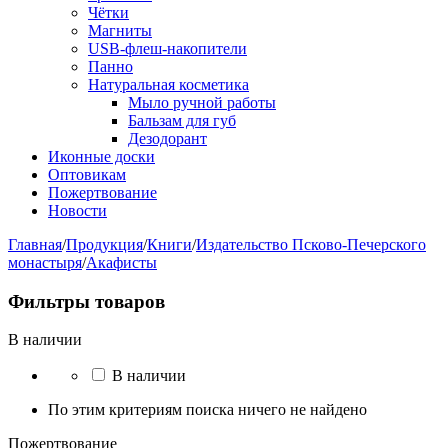
Чётки
Магниты
USB-флеш-накопители
Панно
Натуральная косметика
Мыло ручной работы
Бальзам для губ
Дезодорант
Иконные доски
Оптовикам
Пожертвование
Новости
Главная
/
Продукция
/
Книги
/
Издательство Псково-Печерского
монастыря
/
Акафисты
Фильтры товаров
В наличии
В наличии
По этим критериям поиска ничего не найдено
Пожертвование