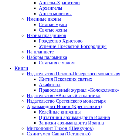
Ангелы-Хранители
Архангелы
Ангел молитвы
Именные иконы
Святые мужи
Святые жены
Иконы праздников
Рождество Христово
Успение Пресвятой Богородицы
На планшете
Наборы паломника
Святыня с малом
Книги
Издательство Псково-Печерского монастыря
Жития Псковских святых
Акафисты
Православный журнал «Колокольчик»
Издательство «Вольный странник»
Издательство Сретенского монастыря
Архимандрит Иоанн (Крестьянкин)
Келейные книжицы
Цитатники архимандрита Иоанна
Записки архимандрита Иоанна
Митрополит Тихон (Шевкунов)
Схиигумен Савва (Остапенко)