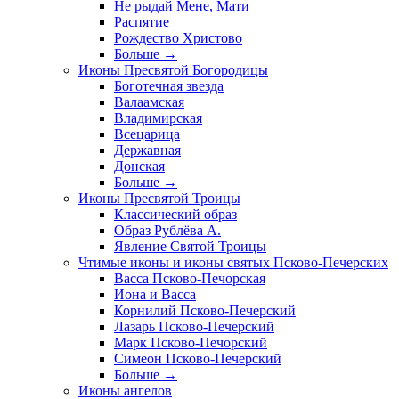
Не рыдай Мене, Мати
Распятие
Рождество Христово
Больше
→
Иконы Пресвятой Богородицы
Боготечная звезда
Валаамская
Владимирская
Всецарица
Державная
Донская
Больше
→
Иконы Пресвятой Троицы
Классический образ
Образ Рублёва А.
Явление Святой Троицы
Чтимые иконы и иконы святых Псково-Печерских
Васса Псково-Печорская
Иона и Васса
Корнилий Псково-Печерский
Лазарь Псково-Печерский
Марк Псково-Печорский
Симеон Псково-Печерский
Больше
→
Иконы ангелов