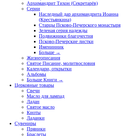
Архимандрит Тихон (Секретарёв)
Серии
Наследный дар архимандрита Иоанна
(Крестьянкина)
Старцы Псково-Печерского монастыря
Зеленая серия надежды
Подвижники благочестия
Псково-Печерские листки
Именинник
Больше
→
Жизнеописания
Святое Писание, молитвословия
Календари, открытки
Альбомы
Больше Книги
→
Церковные товары
Свечи
Масло для лампад
Ладан
Святое масло
Киоты
Ладанки
Сувениры
Пряники
Браслеты