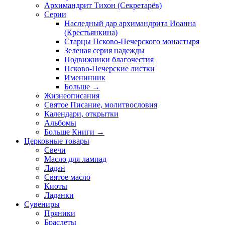
Архимандрит Тихон (Секретарёв)
Серии
Наследный дар архимандрита Иоанна
(Крестьянкина)
Старцы Псково-Печерского монастыря
Зеленая серия надежды
Подвижники благочестия
Псково-Печерские листки
Именинник
Больше
→
Жизнеописания
Святое Писание, молитвословия
Календари, открытки
Альбомы
Больше Книги
→
Церковные товары
Свечи
Масло для лампад
Ладан
Святое масло
Киоты
Ладанки
Сувениры
Пряники
Браслеты