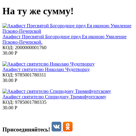
На ту же сумму!
Акафист Пресвятой Богородице пред Ея иконою Умиление
Псково-Печерской.
КОД:
2000000001760
30.00
Р
Акафист святителю Николаю Чудотворцу
КОД:
9785001780311
30.00
Р
Акафист святителю Спиридону Тримифунтскому
КОД:
9785001780335
30.00
Р
Присоединяйтесь!