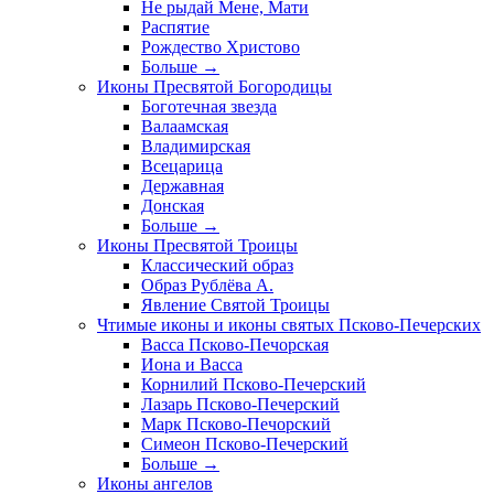
Не рыдай Мене, Мати
Распятие
Рождество Христово
Больше
→
Иконы Пресвятой Богородицы
Боготечная звезда
Валаамская
Владимирская
Всецарица
Державная
Донская
Больше
→
Иконы Пресвятой Троицы
Классический образ
Образ Рублёва А.
Явление Святой Троицы
Чтимые иконы и иконы святых Псково-Печерских
Васса Псково-Печорская
Иона и Васса
Корнилий Псково-Печерский
Лазарь Псково-Печерский
Марк Псково-Печорский
Симеон Псково-Печерский
Больше
→
Иконы ангелов