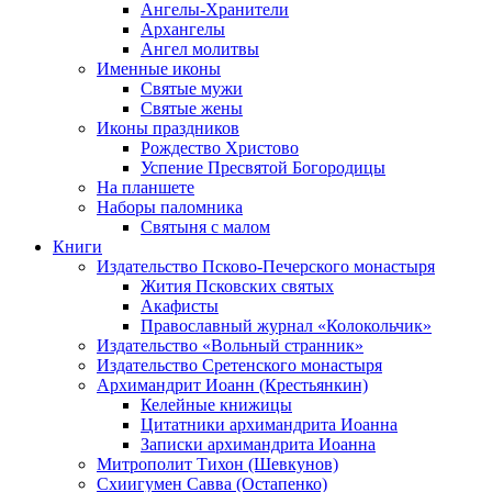
Ангелы-Хранители
Архангелы
Ангел молитвы
Именные иконы
Святые мужи
Святые жены
Иконы праздников
Рождество Христово
Успение Пресвятой Богородицы
На планшете
Наборы паломника
Святыня с малом
Книги
Издательство Псково-Печерского монастыря
Жития Псковских святых
Акафисты
Православный журнал «Колокольчик»
Издательство «Вольный странник»
Издательство Сретенского монастыря
Архимандрит Иоанн (Крестьянкин)
Келейные книжицы
Цитатники архимандрита Иоанна
Записки архимандрита Иоанна
Митрополит Тихон (Шевкунов)
Схиигумен Савва (Остапенко)