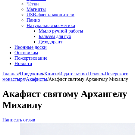
Чётки
Магниты
USB-флеш-накопители
Панно
Натуральная косметика
Мыло ручной работы
Бальзам для губ
Дезодорант
Иконные доски
Оптовикам
Пожертвование
Новости
Главная
/
Продукция
/
Книги
/
Издательство Псково-Печерского
монастыря
/
Акафисты
/
Акафист святому Архангелу Михаилу
Акафист святому Архангелу
Михаилу
Написать отзыв