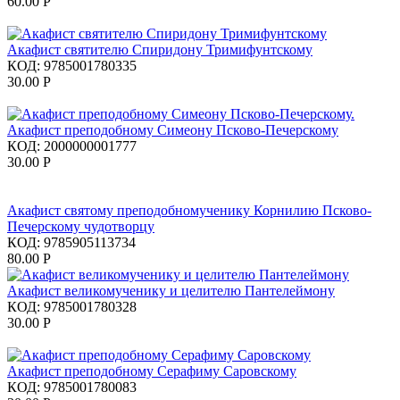
60.00
Р
Акафист святителю Спиридону Тримифунтскому
КОД:
9785001780335
30.00
Р
Акафист преподобному Симеону Псково-Печерскому
КОД:
2000000001777
30.00
Р
Акафист святому преподобномученику Корнилию Псково-
Печерскому чудотворцу
КОД:
9785905113734
80.00
Р
Акафист великомученику и целителю Пантелеймону
КОД:
9785001780328
30.00
Р
Акафист преподобному Серафиму Саровскому
КОД:
9785001780083