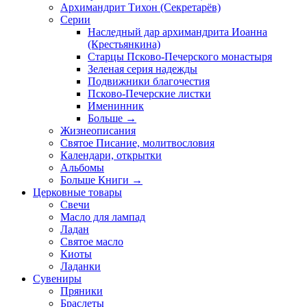
Архимандрит Тихон (Секретарёв)
Серии
Наследный дар архимандрита Иоанна
(Крестьянкина)
Старцы Псково-Печерского монастыря
Зеленая серия надежды
Подвижники благочестия
Псково-Печерские листки
Именинник
Больше
→
Жизнеописания
Святое Писание, молитвословия
Календари, открытки
Альбомы
Больше Книги
→
Церковные товары
Свечи
Масло для лампад
Ладан
Святое масло
Киоты
Ладанки
Сувениры
Пряники
Браслеты