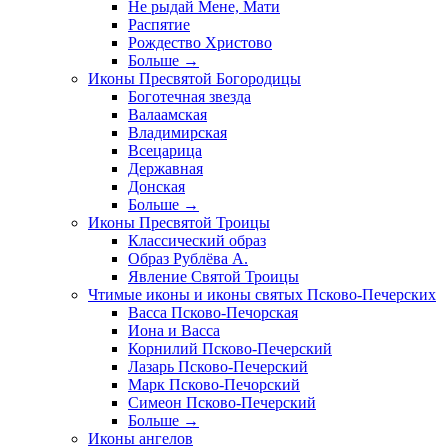
Не рыдай Мене, Мати
Распятие
Рождество Христово
Больше
→
Иконы Пресвятой Богородицы
Боготечная звезда
Валаамская
Владимирская
Всецарица
Державная
Донская
Больше
→
Иконы Пресвятой Троицы
Классический образ
Образ Рублёва А.
Явление Святой Троицы
Чтимые иконы и иконы святых Псково-Печерских
Васса Псково-Печорская
Иона и Васса
Корнилий Псково-Печерский
Лазарь Псково-Печерский
Марк Псково-Печорский
Симеон Псково-Печерский
Больше
→
Иконы ангелов