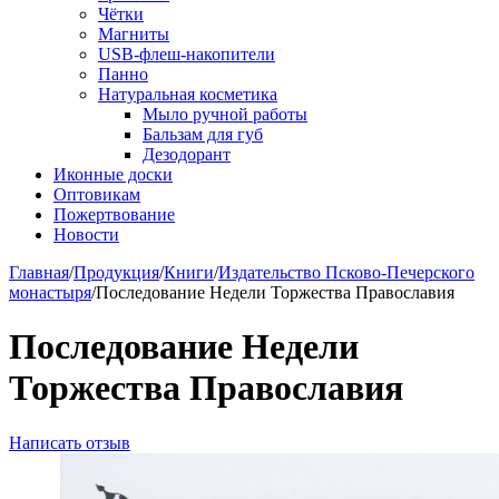
Чётки
Магниты
USB-флеш-накопители
Панно
Натуральная косметика
Мыло ручной работы
Бальзам для губ
Дезодорант
Иконные доски
Оптовикам
Пожертвование
Новости
Главная
/
Продукция
/
Книги
/
Издательство Псково-Печерского
монастыря
/
Последование Недели Торжества Православия
Последование Недели
Торжества Православия
Написать отзыв