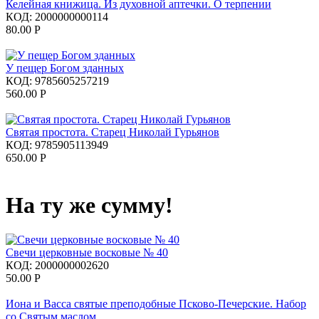
Келейная книжица. Из духовной аптечки. О терпении
КОД:
2000000000114
80.00
Р
У пещер Богом зданных
КОД:
9785605257219
560.00
Р
Святая простота. Старец Николай Гурьянов
КОД:
9785905113949
650.00
Р
На ту же сумму!
Свечи церковные восковые № 40
КОД:
2000000002620
50.00
Р
Иона и Васса святые преподобные Псково-Печерские. Набор
со Святым маслом