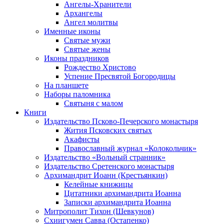
Ангелы-Хранители
Архангелы
Ангел молитвы
Именные иконы
Святые мужи
Святые жены
Иконы праздников
Рождество Христово
Успение Пресвятой Богородицы
На планшете
Наборы паломника
Святыня с малом
Книги
Издательство Псково-Печерского монастыря
Жития Псковских святых
Акафисты
Православный журнал «Колокольчик»
Издательство «Вольный странник»
Издательство Сретенского монастыря
Архимандрит Иоанн (Крестьянкин)
Келейные книжицы
Цитатники архимандрита Иоанна
Записки архимандрита Иоанна
Митрополит Тихон (Шевкунов)
Схиигумен Савва (Остапенко)