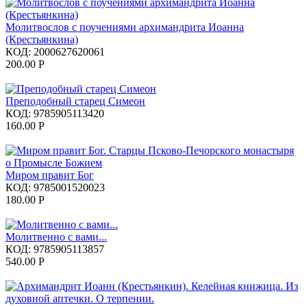
Молитвослов с поучениями архимандрита Иоанна
(Крестьянкина)
КОД:
2000627620061
200.00
Р
Преподобный старец Симеон
КОД:
9785905113420
160.00
Р
Миром правит Бог
КОД:
9785001520023
180.00
Р
Молитвенно с вами...
КОД:
9785905113857
540.00
Р