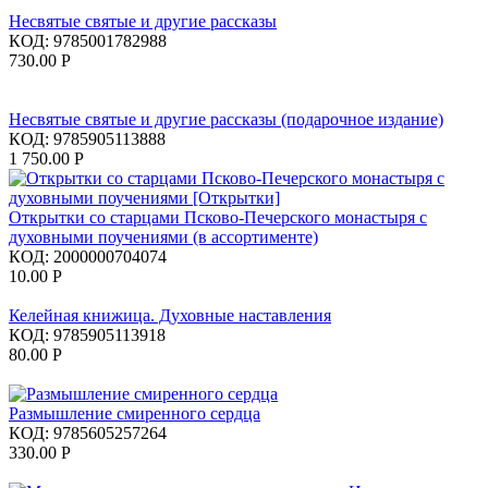
Несвятые святые и другие рассказы
КОД:
9785001782988
730.00
Р
Несвятые святые и другие рассказы (подарочное издание)
КОД:
9785905113888
1 750.00
Р
Открытки со старцами Псково-Печерского монастыря с
духовными поучениями (в ассортименте)
КОД:
2000000704074
10.00
Р
Келейная книжица. Духовные наставления
КОД:
9785905113918
80.00
Р
Размышление смиренного сердца
КОД:
9785605257264
330.00
Р