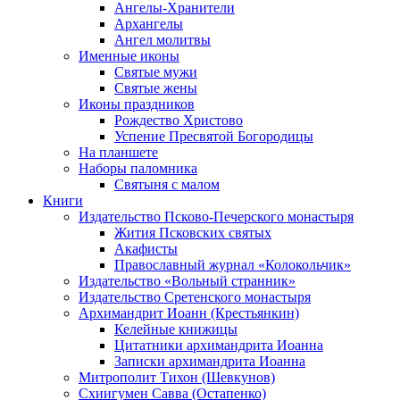
Ангелы-Хранители
Архангелы
Ангел молитвы
Именные иконы
Святые мужи
Святые жены
Иконы праздников
Рождество Христово
Успение Пресвятой Богородицы
На планшете
Наборы паломника
Святыня с малом
Книги
Издательство Псково-Печерского монастыря
Жития Псковских святых
Акафисты
Православный журнал «Колокольчик»
Издательство «Вольный странник»
Издательство Сретенского монастыря
Архимандрит Иоанн (Крестьянкин)
Келейные книжицы
Цитатники архимандрита Иоанна
Записки архимандрита Иоанна
Митрополит Тихон (Шевкунов)
Схиигумен Савва (Остапенко)