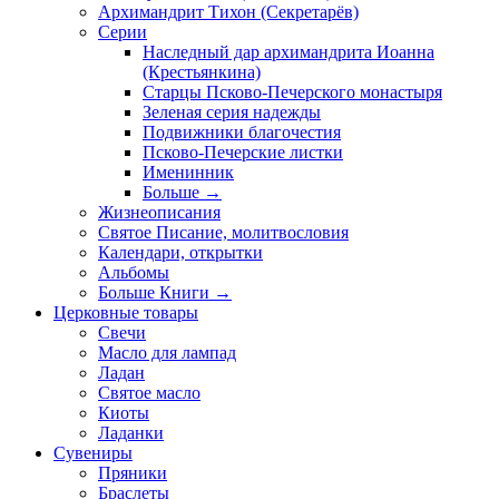
Архимандрит Тихон (Секретарёв)
Серии
Наследный дар архимандрита Иоанна
(Крестьянкина)
Старцы Псково-Печерского монастыря
Зеленая серия надежды
Подвижники благочестия
Псково-Печерские листки
Именинник
Больше
→
Жизнеописания
Святое Писание, молитвословия
Календари, открытки
Альбомы
Больше Книги
→
Церковные товары
Свечи
Масло для лампад
Ладан
Святое масло
Киоты
Ладанки
Сувениры
Пряники
Браслеты