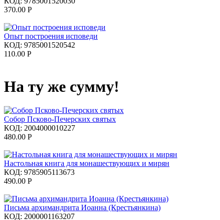
КОД:
9785001520030
370.00
Р
Опыт построения исповеди
КОД:
9785001520542
110.00
Р
На ту же сумму!
Собор Псково-Печерских святых
КОД:
2004000010227
480.00
Р
Настольная книга для монашествующих и мирян
КОД:
9785905113673
490.00
Р
Письма архимандрита Иоанна (Крестьянкина)
КОД:
2000001163207