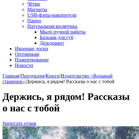
Чётки
Магниты
USB-флеш-накопители
Панно
Натуральная косметика
Мыло ручной работы
Бальзам для губ
Дезодорант
Иконные доски
Оптовикам
Пожертвование
Новости
Главная
/
Продукция
/
Книги
/
Издательство «Вольный
странник»
/
Держись, я рядом! Рассказы о нас с тобой
Держись, я рядом! Рассказы
о нас с тобой
Написать отзыв