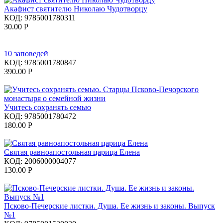
Акафист святителю Николаю Чудотворцу
КОД:
9785001780311
30.00
Р
10 заповедей
КОД:
9785001780847
390.00
Р
Учитесь сохранять семью
КОД:
9785001780472
180.00
Р
Святая равноапостольная царица Елена
КОД:
2006000004077
130.00
Р
Псково-Печерские листки. Душа. Ее жизнь и законы. Выпуск
№1