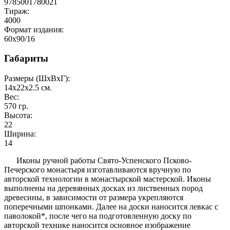
9785001780021
Тираж:
4000
Формат издания:
60x90/16
Габариты
Размеры (ШxВxГ):
14x22x2.5
см.
Вес:
570
гр.
Высота:
22
Ширина:
14
Иконы ручной работы Свято-Успенского Псково-
Печерского монастыря изготавливаются вручную по
авторской технологии в монастырской мастерской. Иконы
выполнены на деревянных досках из лиственных пород
древесины, в зависимости от размера укрепляются
поперечными шпонками. Далее на доски наносится левкас с
паволокой*, после чего на подготовленную доску по
авторской технике наносится основное изображение