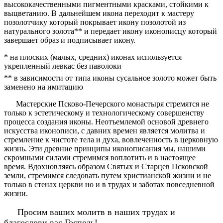
высококачественными пигментными красками, стойкими к
выцветанию. В дальнейшем икона переходит к мастеру
позолотчику который покрывает икону позолотой из
натурального золота** и передает икону иконописцу который
завершает образ и подписывает икону.
* на плоских (малых, средних) иконах используется
укрепленный левкас без паволоки
** в зависимости от типа иконы сусальное золото может быть
заменено на имитацию
Мастерские Псково-Печерского монастыря стремятся не
только к эстетическому и технологическому совершенству
процесса создания иконы. Неотъемлемой основой древнего
искусства иконописи, с давних времен является молитва и
стремление к чистоте тела и духа, вовлеченность в церковную
жизнь. Эти древние принципы иконописания мы, нашими
скромными силами стремимся воплотить и в настоящее
время. Вдохновляясь образом Святых и Старцев Псковской
земли, стремимся следовать путем христианской жизни и не
только в стенах церкви но и в трудах и заботах повседневной
жизни.
Просим ваших молитв в наших трудах и
благослови вас Господь!