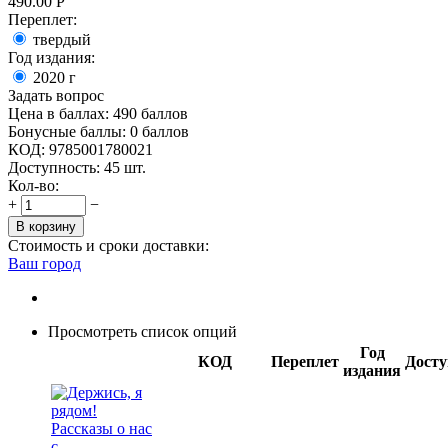
490.00
Р
Переплет:
твердый
Год издания:
2020
г
Задать вопрос
Цена в баллах:
490 баллов
Бонусные баллы:
0 баллов
КОД:
9785001780021
Доступность:
45 шт.
Кол-во:
+
−
В корзину
Стоимость и сроки доставки:
Ваш город
Просмотреть список опций
Год
КОД
Переплет
Досту
издания