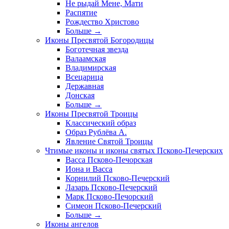
Не рыдай Мене, Мати
Распятие
Рождество Христово
Больше
→
Иконы Пресвятой Богородицы
Боготечная звезда
Валаамская
Владимирская
Всецарица
Державная
Донская
Больше
→
Иконы Пресвятой Троицы
Классический образ
Образ Рублёва А.
Явление Святой Троицы
Чтимые иконы и иконы святых Псково-Печерских
Васса Псково-Печорская
Иона и Васса
Корнилий Псково-Печерский
Лазарь Псково-Печерский
Марк Псково-Печорский
Симеон Псково-Печерский
Больше
→
Иконы ангелов