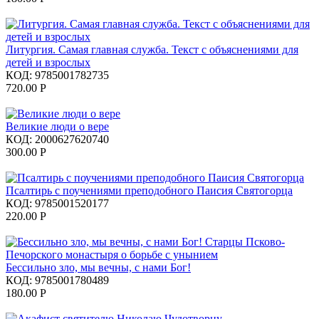
Литургия. Самая главная служба. Текст с объяснениями для
детей и взрослых
КОД:
9785001782735
720.00
Р
Великие люди о вере
КОД:
2000627620740
300.00
Р
Псалтирь с поучениями преподобного Паисия Святогорца
КОД:
9785001520177
220.00
Р
Бессильно зло, мы вечны, с нами Бог!
КОД:
9785001780489
180.00
Р