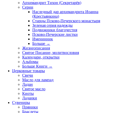
Архимандрит Тихон (Секретарёв)
Серии
Наследный дар архимандрита Иоанна
(Крестьянкина)
Старцы Псково-Печерского монастыря
Зеленая серия надежды
Подвижники благочестия
Псково-Печерские листки
Именинник
Больше
→
Жизнеописания
Святое Писание, молитвословия
Календари, открытки
Альбомы
Больше Книги
→
Церковные товары
Свечи
Масло для лампад
Ладан
Святое масло
Киоты
Ладанки
Сувениры
Пряники
Браслеты