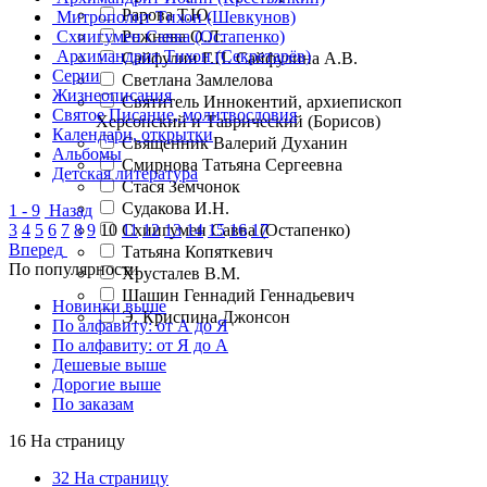
Рарова Т.Ю.
Митрополит Тихон (Шевкунов)
Схиигумен Савва (Остапенко)
Рожнева О.Л.
Архимандрит Тихон (Секретарёв)
Сайфулин Г.П. Сайфулина А.В.
Серии
Светлана Замлелова
Жизнеописания
Святитель Иннокентий, архиепископ
Святое Писание, молитвословия
Херсонский и Таврический (Борисов)
Календари, открытки
Священник Валерий Духанин
Альбомы
Смирнова Татьяна Сергеевна
Детская литература
Стася Земчонок
Судакова И.Н.
1 - 9
Назад
3
4
5
6
7
8
9
10
11
12
13
14
15
16
17
Схиигумен Савва (Остапенко)
Вперед
Татьяна Копяткевич
По популярности
Хрусталев В.М.
Шашин Геннадий Геннадьевич
Новинки выше
Э. Криспина Джонсон
По алфавиту: от А до Я
По алфавиту: от Я до А
Дешевые выше
Дорогие выше
По заказам
16 На страницу
32 На страницу