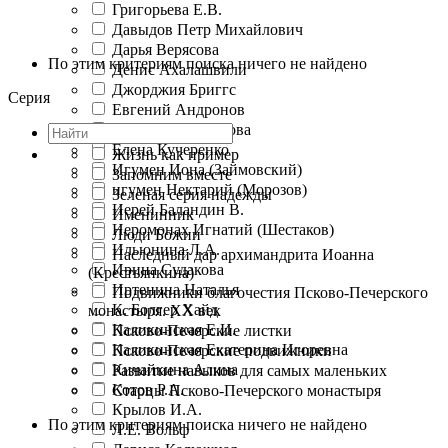
Григорьева Е.В.
Давыдов Петр Михайлович
Дарья Верясова
По этим критериям поиска ничего не найдено
Денис Ахалашвили
Джорджия Бриггс
Серия
Евгений Андронов
Екатерина Баканова
Елена Кучеренко
Жизнь как пример
Игумен Иона (Займовский)
Запомним вместе
игумен Нектарий (Морозов)
Зеленая серия надежды
Иерей Баландин В.
Именинник
Иеромонах Игнатий (Шестаков)
Люди Божии
Ильюнина Л.А.
Наследный дар архимандрита Иоанна
Ирина Судакова
(Крестьянкина)
Иртенина Наталья
Подвижники благочестия Псково-Печерского
К. Болгер Хайд
монастыря. XX век
Каликинская Е.И.
Псково-Печерские листки
Каликинская Екатерина Игоревна
Псково-Печерские подвижники
Кичайкина Алина
Развитие навыков для самых маленьких
Котов Р.А.
Старцы Псково-Печерского монастыря
Крылов И.А.
По этим критериям поиска ничего не найдено
Л.Е. Вольф