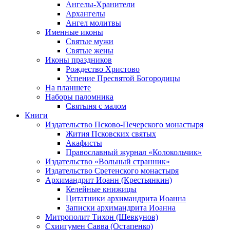
Ангелы-Хранители
Архангелы
Ангел молитвы
Именные иконы
Святые мужи
Святые жены
Иконы праздников
Рождество Христово
Успение Пресвятой Богородицы
На планшете
Наборы паломника
Святыня с малом
Книги
Издательство Псково-Печерского монастыря
Жития Псковских святых
Акафисты
Православный журнал «Колокольчик»
Издательство «Вольный странник»
Издательство Сретенского монастыря
Архимандрит Иоанн (Крестьянкин)
Келейные книжицы
Цитатники архимандрита Иоанна
Записки архимандрита Иоанна
Митрополит Тихон (Шевкунов)
Схиигумен Савва (Остапенко)