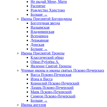
Не рыдай Мене, Мати
Распятие
Рождество Христово
Больше
→
Иконы Пресвятой Богородицы
Боготечная звезда
Валаамская
Владимирская
Всецарица
Державная
Донская
Больше
→
Иконы Пресвятой Троицы
Классический образ
Образ Рублёва А.
Явление Святой Троицы
Чтимые иконы и иконы святых Псково-Печерских
Васса Псково-Печорская
Иона и Васса
Корнилий Псково-Печерский
Лазарь Псково-Печерский
Марк Псково-Печорский
Симеон Псково-Печерский
Больше
→
Иконы ангелов