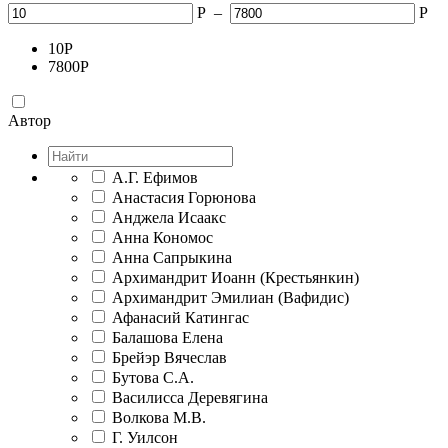
Р
–
Р
10
Р
7800
Р
Автор
А.Г. Ефимов
Анастасия Горюнова
Анджела Исаакс
Анна Кономос
Анна Сапрыкина
Архимандрит Иоанн (Крестьянкин)
Архимандрит Эмилиан (Вафидис)
Афанасий Катингас
Балашова Елена
Брейэр Вячеслав
Бутова С.А.
Василисса Деревягина
Волкова М.В.
Г. Уилсон