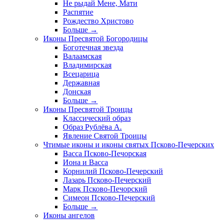
Не рыдай Мене, Мати
Распятие
Рождество Христово
Больше
→
Иконы Пресвятой Богородицы
Боготечная звезда
Валаамская
Владимирская
Всецарица
Державная
Донская
Больше
→
Иконы Пресвятой Троицы
Классический образ
Образ Рублёва А.
Явление Святой Троицы
Чтимые иконы и иконы святых Псково-Печерских
Васса Псково-Печорская
Иона и Васса
Корнилий Псково-Печерский
Лазарь Псково-Печерский
Марк Псково-Печорский
Симеон Псково-Печерский
Больше
→
Иконы ангелов