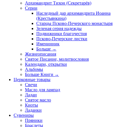
Архимандрит Тихон (Секретарёв)
Серии
Наследный дар архимандрита Иоанна
(Крестьянкина)
Старцы Псково-Печерского монастыря
Зеленая серия надежды
Подвижники благочестия
Псково-Печерские листки
Именинник
Больше
→
Жизнеописания
Святое Писание, молитвословия
Календари, открытки
Альбомы
Больше Книги
→
Церковные товары
Свечи
Масло для лампад
Ладан
Святое масло
Киоты
Ладанки
Сувениры
Пряники
Браслеты