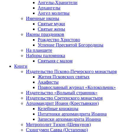
Ангелы-Хранители
Архангелы
Ангел молитвы
Именные иконы
Святые мужи
Святые жены
Иконы праздников
Рождество Христово
Успение Пресвятой Богородицы
На планшете
Наборы паломника
Святыня с малом
Книги
Издательство Псково-Печерского монастыря
Жития Псковских святых
Акафисты
Православный журнал «Колокольчик»
Издательство «Вольный странник»
Издательство Сретенского монастыря
Архимандрит Иоанн (Крестьянкин)
Келейные книжицы
Цитатники архимандрита Иоанна
Записки архимандрита Иоанна
Митрополит Тихон (Шевкунов)
Схиигумен Савва (Остапенко)