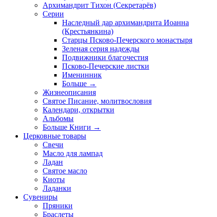
Архимандрит Тихон (Секретарёв)
Серии
Наследный дар архимандрита Иоанна
(Крестьянкина)
Старцы Псково-Печерского монастыря
Зеленая серия надежды
Подвижники благочестия
Псково-Печерские листки
Именинник
Больше
→
Жизнеописания
Святое Писание, молитвословия
Календари, открытки
Альбомы
Больше Книги
→
Церковные товары
Свечи
Масло для лампад
Ладан
Святое масло
Киоты
Ладанки
Сувениры
Пряники
Браслеты