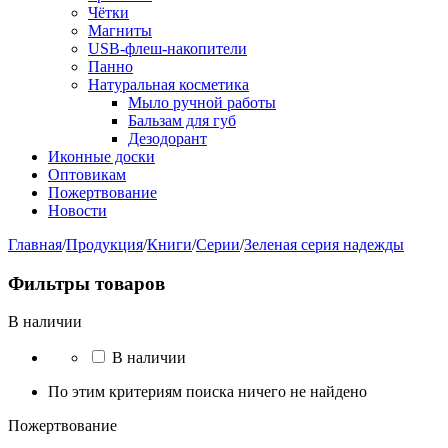
Чётки
Магниты
USB-флеш-накопители
Панно
Натуральная косметика
Мыло ручной работы
Бальзам для губ
Дезодорант
Иконные доски
Оптовикам
Пожертвование
Новости
Главная
/
Продукция
/
Книги
/
Серии
/
Зеленая серия надежды
Фильтры товаров
В наличии
В наличии
По этим критериям поиска ничего не найдено
Пожертвование