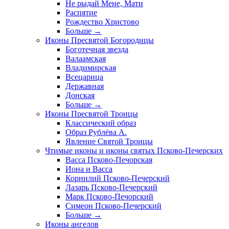
Не рыдай Мене, Мати
Распятие
Рождество Христово
Больше
→
Иконы Пресвятой Богородицы
Боготечная звезда
Валаамская
Владимирская
Всецарица
Державная
Донская
Больше
→
Иконы Пресвятой Троицы
Классический образ
Образ Рублёва А.
Явление Святой Троицы
Чтимые иконы и иконы святых Псково-Печерских
Васса Псково-Печорская
Иона и Васса
Корнилий Псково-Печерский
Лазарь Псково-Печерский
Марк Псково-Печорский
Симеон Псково-Печерский
Больше
→
Иконы ангелов