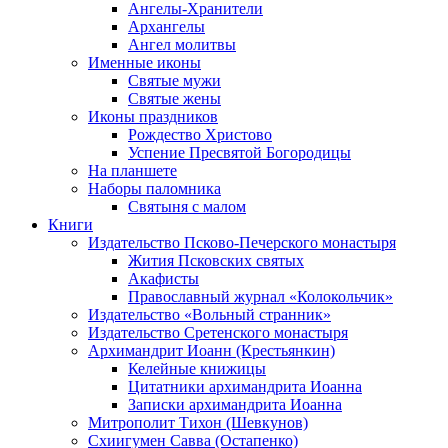
Ангелы-Хранители
Архангелы
Ангел молитвы
Именные иконы
Святые мужи
Святые жены
Иконы праздников
Рождество Христово
Успение Пресвятой Богородицы
На планшете
Наборы паломника
Святыня с малом
Книги
Издательство Псково-Печерского монастыря
Жития Псковских святых
Акафисты
Православный журнал «Колокольчик»
Издательство «Вольный странник»
Издательство Сретенского монастыря
Архимандрит Иоанн (Крестьянкин)
Келейные книжицы
Цитатники архимандрита Иоанна
Записки архимандрита Иоанна
Митрополит Тихон (Шевкунов)
Схиигумен Савва (Остапенко)