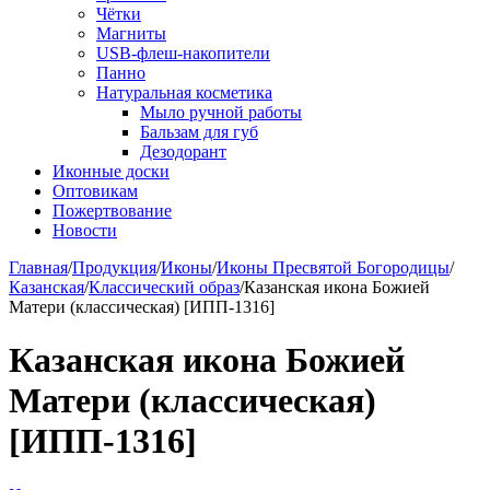
Чётки
Магниты
USB-флеш-накопители
Панно
Натуральная косметика
Мыло ручной работы
Бальзам для губ
Дезодорант
Иконные доски
Оптовикам
Пожертвование
Новости
Главная
/
Продукция
/
Иконы
/
Иконы Пресвятой Богородицы
/
Казанская
/
Классический образ
/
Казанская икона Божией
Матери (классическая) [ИПП-1316]
Казанская икона Божией
Матери (классическая)
[ИПП-1316]