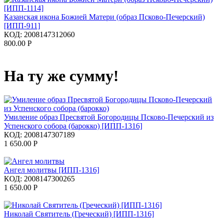
Казанская икона Божией Матери (образ Псково-Печерский)
[ИПП-911]
КОД:
2008147312060
800.00
Р
На ту же сумму!
Умиление образ Пресвятой Богородицы Псково-Печерский из
Успенского собора (барокко) [ИПП-1316]
КОД:
2008147307189
1 650.00
Р
Ангел молитвы [ИПП-1316]
КОД:
2008147300265
1 650.00
Р
Николай Святитель (Греческий) [ИПП-1316]