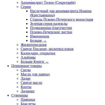
Архимандрит Тихон (Секретарёв)
Серии
Наследный дар архимандрита Иоанна
(Крестьянкина)
Старцы Псково-Печерского монастыря
Зеленая серия надежды
Подвижники благочестия
Псково-Печерские листки
Именинник
Больше
→
Жизнеописания
Святое Писание, молитвословия
Календари, открытки
Альбомы
Больше Книги
→
Церковные товары
Свечи
Масло для лампад
Ладан
Святое масло
Киоты
Ладанки
Сувениры
Пряники
Браслеты