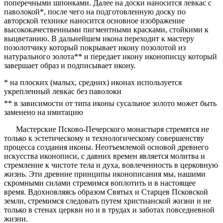
поперечными шпонками. Далее на доски наносится левкас с
паволокой*, после чего на подготовленную доску по
авторской технике наносится основное изображение
высококачественными пигментными красками, стойкими к
выцветанию. В дальнейшем икона переходит к мастеру
позолотчику который покрывает икону позолотой из
натурального золота** и передает икону иконописцу который
завершает образ и подписывает икону.
* на плоских (малых, средних) иконах используется
укрепленный левкас без паволоки
** в зависимости от типа иконы сусальное золото может быть
заменено на имитацию
Мастерские Псково-Печерского монастыря стремятся не
только к эстетическому и технологическому совершенству
процесса создания иконы. Неотъемлемой основой древнего
искусства иконописи, с давних времен является молитва и
стремление к чистоте тела и духа, вовлеченность в церковную
жизнь. Эти древние принципы иконописания мы, нашими
скромными силами стремимся воплотить и в настоящее
время. Вдохновляясь образом Святых и Старцев Псковской
земли, стремимся следовать путем христианской жизни и не
только в стенах церкви но и в трудах и заботах повседневной
жизни.