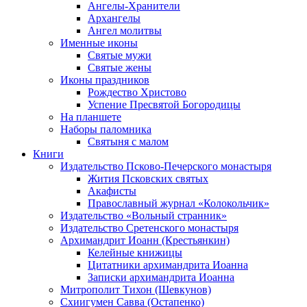
Ангелы-Хранители
Архангелы
Ангел молитвы
Именные иконы
Святые мужи
Святые жены
Иконы праздников
Рождество Христово
Успение Пресвятой Богородицы
На планшете
Наборы паломника
Святыня с малом
Книги
Издательство Псково-Печерского монастыря
Жития Псковских святых
Акафисты
Православный журнал «Колокольчик»
Издательство «Вольный странник»
Издательство Сретенского монастыря
Архимандрит Иоанн (Крестьянкин)
Келейные книжицы
Цитатники архимандрита Иоанна
Записки архимандрита Иоанна
Митрополит Тихон (Шевкунов)
Схиигумен Савва (Остапенко)