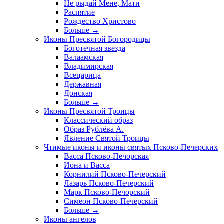
Не рыдай Мене, Мати
Распятие
Рождество Христово
Больше
→
Иконы Пресвятой Богородицы
Боготечная звезда
Валаамская
Владимирская
Всецарица
Державная
Донская
Больше
→
Иконы Пресвятой Троицы
Классический образ
Образ Рублёва А.
Явление Святой Троицы
Чтимые иконы и иконы святых Псково-Печерских
Васса Псково-Печорская
Иона и Васса
Корнилий Псково-Печерский
Лазарь Псково-Печерский
Марк Псково-Печорский
Симеон Псково-Печерский
Больше
→
Иконы ангелов