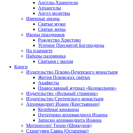
Ангелы-Хранители
Архангелы
Ангел молитвы
Именные иконы
Святые мужи
Святые жены
Иконы праздников
Рождество Христово
Успение Пресвятой Богородицы
На планшете
Наборы паломника
Святыня с малом
Книги
Издательство Псково-Печерского монастыря
Жития Псковских святых
Акафисты
Православный журнал «Колокольчик»
Издательство «Вольный странник»
Издательство Сретенского монастыря
Архимандрит Иоанн (Крестьянкин)
Келейные книжицы
Цитатники архимандрита Иоанна
Записки архимандрита Иоанна
Митрополит Тихон (Шевкунов)
Схиигумен Савва (Остапенко)