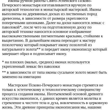
Иконы ручной работы Свято-Успенского Псково-
Печерского монастыря изготавливаются вручную по
авторской технологии в монастырской мастерской. Иконы
выполнены на деревянных досках из лиственных пород
древесины, в зависимости от размера укрепляются
поперечными шпонками. Далее на доски наносится левкас с
паволокой*, после чего на подготовленную доску по
авторской технике наносится основное изображение
высококачественными пигментными красками, стойкими к
выцветанию. В дальнейшем икона переходит к мастеру
позолотчику который покрывает икону позолотой из
натурального золота** и передает икону иконописцу который
завершает образ и подписывает икону.
* на плоских (малых, средних) иконах используется
укрепленный левкас без паволоки
** в зависимости от типа иконы сусальное золото может быть
заменено на имитацию
Мастерские Псково-Печерского монастыря стремятся не
только к эстетическому и технологическому совершенству
процесса создания иконы. Неотъемлемой основой древнего
искусства иконописи, с давних времен является молитва и
стремление к чистоте тела и духа, вовлеченность в церковную
жизнь. Эти древние принципы иконописания мы, нашими