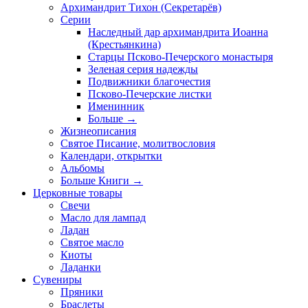
Архимандрит Тихон (Секретарёв)
Серии
Наследный дар архимандрита Иоанна
(Крестьянкина)
Старцы Псково-Печерского монастыря
Зеленая серия надежды
Подвижники благочестия
Псково-Печерские листки
Именинник
Больше
→
Жизнеописания
Святое Писание, молитвословия
Календари, открытки
Альбомы
Больше Книги
→
Церковные товары
Свечи
Масло для лампад
Ладан
Святое масло
Киоты
Ладанки
Сувениры
Пряники
Браслеты