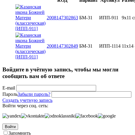
КОД
Вариант
Артикул
Разм
2008147302863
БМ-31
ИПП-911
9х11 
2008147302849
БМ-31
ИПП-1114
11х14
Войдите в учётную запись, чтобы мы могли
сообщить вам об ответе
E-mail
Пароль
Забыли пароль?
Создать учетную запись
Войти через соц. сеть:
Войти
Запомнить