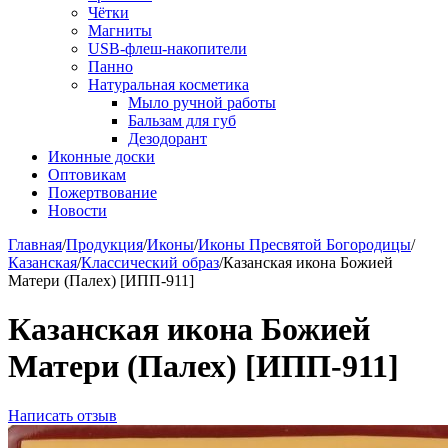
Чётки
Магниты
USB-флеш-накопители
Панно
Натуральная косметика
Мыло ручной работы
Бальзам для губ
Дезодорант
Иконные доски
Оптовикам
Пожертвование
Новости
Главная
/
Продукция
/
Иконы
/
Иконы Пресвятой Богородицы
/
Казанская
/
Классический образ
/
Казанская икона Божией
Матери (Палех) [ИПП-911]
Казанская икона Божией
Матери (Палех) [ИПП-911]
Написать отзыв