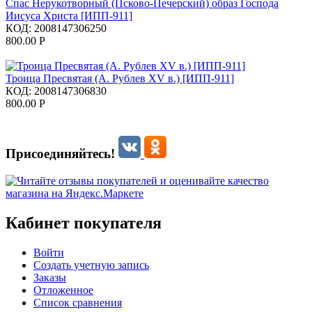
Спас Нерукотворный (Псково-Печерский) образ Господа
Иисуса Христа [ИПП-911]
КОД:
2008147306250
800.00
Р
Троица Пресвятая (А. Рублев XV в.) [ИПП-911]
КОД:
2008147306830
800.00
Р
Присоединяйтесь!
Кабинет покупателя
Войти
Создать учетную запись
Заказы
Отложенное
Список сравнения