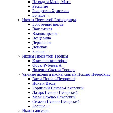
Не рыдай Мене, Мати
Распятие
Рождество Христово
Больше
→
Иконы Пресвятой Богородицы
Боготечная звезда
Валаамская
Владимирская
Всецарица
Державная
Донская
Больше
→
Иконы Пресвятой Троицы
Классический образ
Образ Рублёва А.
Явление Святой Троицы
Чтимые иконы и иконы святых Псково-Печерских
Васса Псково-Печорская
Иона и Васса
Корнилий Псково-Печерский
Лазарь Псково-Печерский
Марк Псково-Печорский
Симеон Псково-Печерский
Больше
→
Иконы ангелов