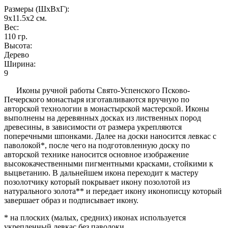
Размеры (ШxВxГ):
9x11.5x2
см.
Вес:
110
гр.
Высота:
Дерево
Ширина:
9
Иконы ручной работы Свято-Успенского Псково-
Печерского монастыря изготавливаются вручную по
авторской технологии в монастырской мастерской. Иконы
выполнены на деревянных досках из лиственных пород
древесины, в зависимости от размера укрепляются
поперечными шпонками. Далее на доски наносится левкас с
паволокой*, после чего на подготовленную доску по
авторской технике наносится основное изображение
высококачественными пигментными красками, стойкими к
выцветанию. В дальнейшем икона переходит к мастеру
позолотчику который покрывает икону позолотой из
натурального золота** и передает икону иконописцу который
завершает образ и подписывает икону.
* на плоских (малых, средних) иконах используется
укрепленный левкас без паволоки