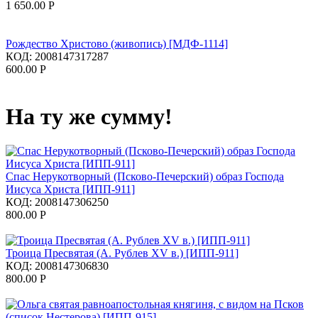
1 650.00
Р
Рождество Христово (живопись) [МДФ-1114]
КОД:
2008147317287
600.00
Р
На ту же сумму!
Спас Нерукотворный (Псково-Печерский) образ Господа
Иисуса Христа [ИПП-911]
КОД:
2008147306250
800.00
Р
Троица Пресвятая (А. Рублев XV в.) [ИПП-911]
КОД:
2008147306830
800.00
Р