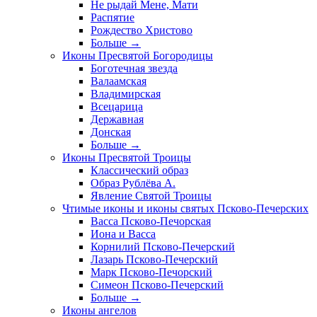
Не рыдай Мене, Мати
Распятие
Рождество Христово
Больше
→
Иконы Пресвятой Богородицы
Боготечная звезда
Валаамская
Владимирская
Всецарица
Державная
Донская
Больше
→
Иконы Пресвятой Троицы
Классический образ
Образ Рублёва А.
Явление Святой Троицы
Чтимые иконы и иконы святых Псково-Печерских
Васса Псково-Печорская
Иона и Васса
Корнилий Псково-Печерский
Лазарь Псково-Печерский
Марк Псково-Печорский
Симеон Псково-Печерский
Больше
→
Иконы ангелов