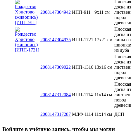
Плоская
доска из
2008147304942
ИПП-911
9х11 см
листве
пород
древес
Плоская
доска из
2008147304935
ИПП-1721
17х21 см
липы со
шпонка
из дуба
Плоская
доска из
2008147309022
ИПП-1316
13x16 см
листве
пород
древес
Плоская
доска из
2008147312084
ИПП-1114
11х14 см
листве
пород
древес
2008147317287
МДФ-1114
11х14 см
ДСП
Войдите в учётную запись, чтобы мы могли