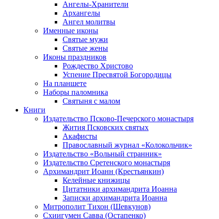
Ангелы-Хранители
Архангелы
Ангел молитвы
Именные иконы
Святые мужи
Святые жены
Иконы праздников
Рождество Христово
Успение Пресвятой Богородицы
На планшете
Наборы паломника
Святыня с малом
Книги
Издательство Псково-Печерского монастыря
Жития Псковских святых
Акафисты
Православный журнал «Колокольчик»
Издательство «Вольный странник»
Издательство Сретенского монастыря
Архимандрит Иоанн (Крестьянкин)
Келейные книжицы
Цитатники архимандрита Иоанна
Записки архимандрита Иоанна
Митрополит Тихон (Шевкунов)
Схиигумен Савва (Остапенко)