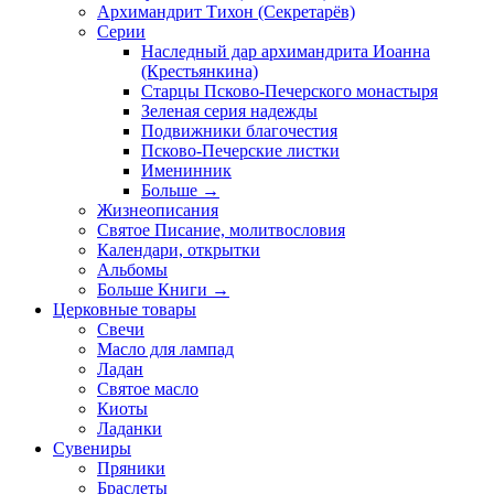
Архимандрит Тихон (Секретарёв)
Серии
Наследный дар архимандрита Иоанна
(Крестьянкина)
Старцы Псково-Печерского монастыря
Зеленая серия надежды
Подвижники благочестия
Псково-Печерские листки
Именинник
Больше
→
Жизнеописания
Святое Писание, молитвословия
Календари, открытки
Альбомы
Больше Книги
→
Церковные товары
Свечи
Масло для лампад
Ладан
Святое масло
Киоты
Ладанки
Сувениры
Пряники
Браслеты