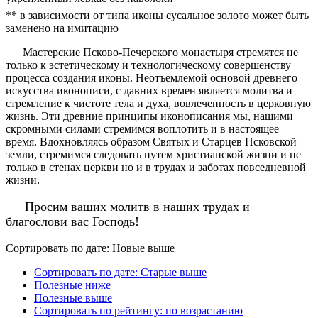
** в зависимости от типа иконы сусальное золото может быть
заменено на имитацию
Мастерские Псково-Печерского монастыря стремятся не
только к эстетическому и технологическому совершенству
процесса создания иконы. Неотъемлемой основой древнего
искусства иконописи, с давних времен является молитва и
стремление к чистоте тела и духа, вовлеченность в церковную
жизнь. Эти древние принципы иконописания мы, нашими
скромными силами стремимся воплотить и в настоящее
время. Вдохновляясь образом Святых и Старцев Псковской
земли, стремимся следовать путем христианской жизни и не
только в стенах церкви но и в трудах и заботах повседневной
жизни.
Просим ваших молитв в наших трудах и
благослови вас Господь!
Сортировать по дате: Новые выше
Сортировать по дате: Старые выше
Полезные ниже
Полезные выше
Сортировать по рейтингу: по возрастанию