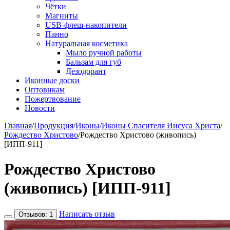
Чётки
Магниты
USB-флеш-накопители
Панно
Натуральная косметика
Мыло ручной работы
Бальзам для губ
Дезодорант
Иконные доски
Оптовикам
Пожертвование
Новости
Главная
/
Продукция
/
Иконы
/
Иконы Спасителя Иисуса Христа
/
Рождество Христово
/
Рождество Христово (живопись)
[ИПП-911]
Рождество Христово
(живопись) [ИПП-911]
Написать отзыв
Отзывов: 1