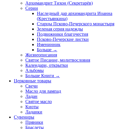
Архимандрит Тихон (Секретарёв)
Серии
Наследный дар архимандрита Иоанна
(Крестьянкина)
Старцы Псково-Печерского монастыря
Зеленая серия надежды
Подвижники благочестия
Псково-Печерские листки
Именинник
Больше
→
Жизнеописания
Святое Писание, молитвословия
Календари, открытки
Альбомы
Больше Книги
→
Церковные товары
Свечи
Масло для лампад
Ладан
Святое масло
Киоты
Ладанки
Сувениры
Пряники
Браслеты