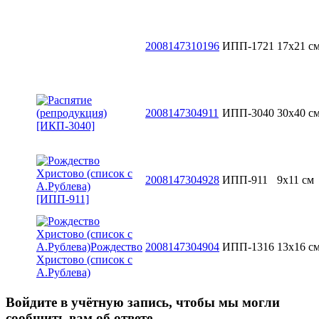
2008147310196
ИПП-1721
17х21 с
2008147304911
ИПП-3040
30x40 с
2008147304928
ИПП-911
9х11 см
2008147304904
ИПП-1316
13x16 с
Войдите в учётную запись, чтобы мы могли
сообщить вам об ответе