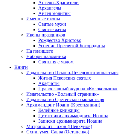
Ангелы-Хранители
Архангелы
Ангел молитвы
Именные иконы
Святые мужи
Святые жены
Иконы праздников
Рождество Христово
Успение Пресвятой Богородицы
На планшете
Наборы паломника
Святыня с малом
Книги
Издательство Псково-Печерского монастыря
Жития Псковских святых
Акафисты
Православный журнал «Колокольчик»
Издательство «Вольный странник»
Издательство Сретенского монастыря
Архимандрит Иоанн (Крестьянкин)
Келейные книжицы
Цитатники архимандрита Иоанна
Записки архимандрита Иоанна
Митрополит Тихон (Шевкунов)
Схиигумен Савва (Остапенко)