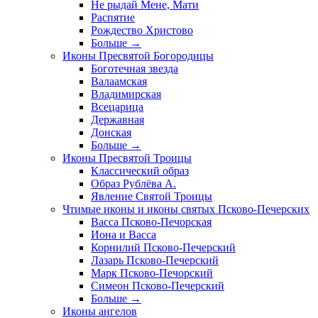
Не рыдай Мене, Мати
Распятие
Рождество Христово
Больше
→
Иконы Пресвятой Богородицы
Боготечная звезда
Валаамская
Владимирская
Всецарица
Державная
Донская
Больше
→
Иконы Пресвятой Троицы
Классический образ
Образ Рублёва А.
Явление Святой Троицы
Чтимые иконы и иконы святых Псково-Печерских
Васса Псково-Печорская
Иона и Васса
Корнилий Псково-Печерский
Лазарь Псково-Печерский
Марк Псково-Печорский
Симеон Псково-Печерский
Больше
→
Иконы ангелов