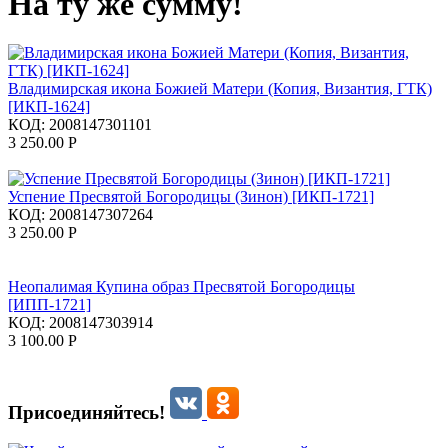
На ту же сумму!
Владимирская икона Божией Матери (Копия, Византия, ГТК)
[ИКП-1624]
КОД:
2008147301101
3 250.00
Р
Успение Пресвятой Богородицы (Зинон) [ИКП-1721]
КОД:
2008147307264
3 250.00
Р
Неопалимая Купина образ Пресвятой Богородицы
[ИПП-1721]
КОД:
2008147303914
3 100.00
Р
Присоединяйтесь!