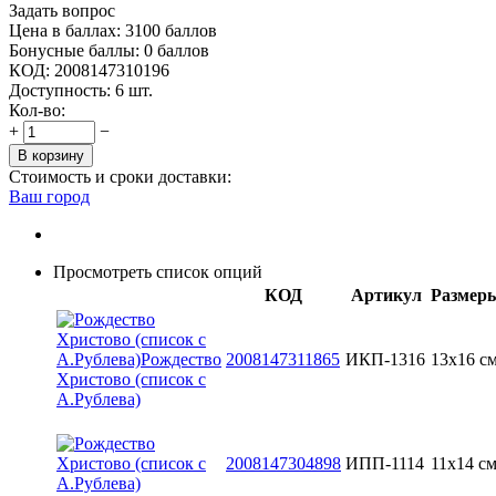
Задать вопрос
Цена в баллах:
3100 баллов
Бонусные баллы:
0 баллов
КОД:
2008147310196
Доступность:
6 шт.
Кол-во:
+
−
В корзину
Стоимость и сроки доставки:
Ваш город
Просмотреть список опций
КОД
Артикул
Размер
2008147311865
ИКП-1316
13x16 с
2008147304898
ИПП-1114
11х14 с