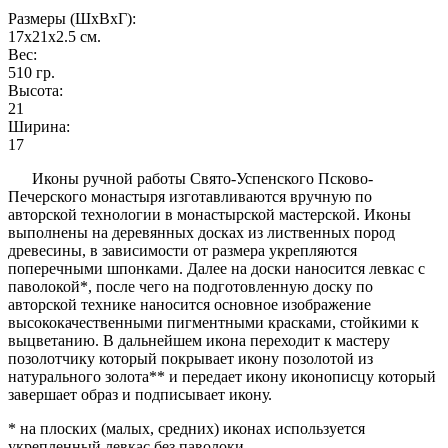
Размеры (ШxВxГ):
17x21x2.5
см.
Вес:
510
гр.
Высота:
21
Ширина:
17
Иконы ручной работы Свято-Успенского Псково-
Печерского монастыря изготавливаются вручную по
авторской технологии в монастырской мастерской. Иконы
выполнены на деревянных досках из лиственных пород
древесины, в зависимости от размера укрепляются
поперечными шпонками. Далее на доски наносится левкас с
паволокой*, после чего на подготовленную доску по
авторской технике наносится основное изображение
высококачественными пигментными красками, стойкими к
выцветанию. В дальнейшем икона переходит к мастеру
позолотчику который покрывает икону позолотой из
натурального золота** и передает икону иконописцу который
завершает образ и подписывает икону.
* на плоских (малых, средних) иконах используется
укрепленный левкас без паволоки