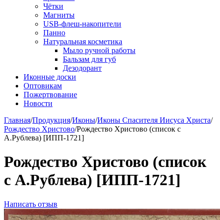
Чётки
Магниты
USB-флеш-накопители
Панно
Натуральная косметика
Мыло ручной работы
Бальзам для губ
Дезодорант
Иконные доски
Оптовикам
Пожертвование
Новости
Главная
/
Продукция
/
Иконы
/
Иконы Спасителя Иисуса Христа
/
Рождество Христово
/
Рождество Христово (список с
А.Рублева) [ИПП-1721]
Рождество Христово (список
с А.Рублева) [ИПП-1721]
Написать отзыв