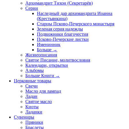
Архимандрит Тихон (Секретарёв)
Серии
Наследный дар архимандрита Иоанна
(Крестьянкина)
Старцы Псково-Печерского монастыря
Зеленая серия надежды
Подвижники благочестия
Псково-Печерские листки
Именинник
Больше
→
Жизнеописания
Святое Писание, молитвословия
Календари, открытки
Альбомы
Больше Книги
→
Церковные товары
Свечи
Масло для лампад
Ладан
Святое масло
Киоты
Ладанки
Сувениры
Пряники
Браслеты