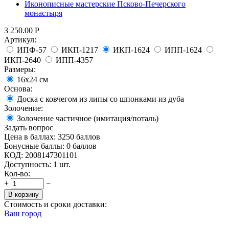
Иконописные мастерские Псково-Печерского
монастыря
3 250.00
Р
Артикул:
ИПФ-57
ИКП-1217
ИКП-1624
ИПП-1624
ИКП-2640
ИПП-4357
Размеры:
16x24 см
Основа:
Доска с ковчегом из липы со шпонками из дуба
Золочение:
Золочение частичное (имитация/поталь)
Задать вопрос
Цена в баллах:
3250 баллов
Бонусные баллы:
0 баллов
КОД:
2008147301101
Доступность:
1 шт.
Кол-во:
+
−
В корзину
Стоимость и сроки доставки:
Ваш город