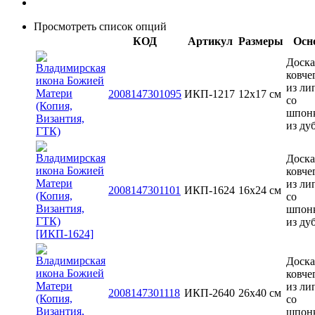
Просмотреть список опций
КОД
Артикул
Размеры
Осн
Доска
ковче
из ли
2008147301095
ИКП-1217
12х17 см
со
шпон
из ду
Доска
ковче
из ли
2008147301101
ИКП-1624
16x24 см
со
шпон
из ду
Доска
ковче
из ли
2008147301118
ИКП-2640
26x40 см
со
шпон