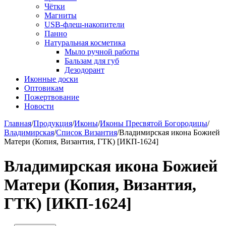
Чётки
Магниты
USB-флеш-накопители
Панно
Натуральная косметика
Мыло ручной работы
Бальзам для губ
Дезодорант
Иконные доски
Оптовикам
Пожертвование
Новости
Главная
/
Продукция
/
Иконы
/
Иконы Пресвятой Богородицы
/
Владимирская
/
Список Византия
/
Владимирская икона Божией
Матери (Копия, Византия, ГТК) [ИКП-1624]
Владимирская икона Божией
Матери (Копия, Византия,
ГТК) [ИКП-1624]