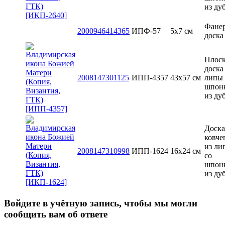
из ду
Фане
2000946414365
ИПФ-57
5x7 см
доска
Плоск
доска
2008147301125
ИПП-4357
43x57 см
липы 
шпон
из ду
Доска
ковче
из ли
2008147310998
ИПП-1624
16x24 см
со
шпон
из ду
Войдите в учётную запись, чтобы мы могли
сообщить вам об ответе