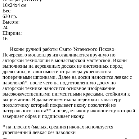
16x24x4
см.
Вес:
630
гр.
Высота:
24
Ширина:
16
Иконы ручной работы Свято-Успенского Псково-
Печерского монастыря изготавливаются вручную по
авторской технологии в монастырской мастерской. Иконы
выполнены на деревянных досках из лиственных пород
древесины, в зависимости от размера укрепляются
поперечными шпонками. Далее на доски наносится левкас с
паволокой*, после чего на подготовленную доску по
авторской технике наносится основное изображение
высококачественными пигментными красками, стойкими к
выцветанию. В дальнейшем икона переходит к мастеру
позолотчику который покрывает икону позолотой из
натурального золота** и передает икону иконописцу который
завершает образ и подписывает икону.
* на плоских (малых, средних) иконах используется
укрепленный левкас без паволоки