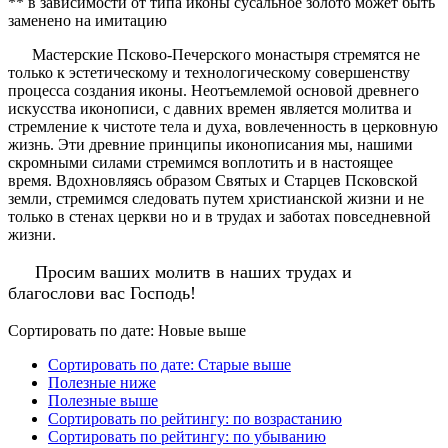
** в зависимости от типа иконы сусальное золото может быть
заменено на имитацию
Мастерские Псково-Печерского монастыря стремятся не
только к эстетическому и технологическому совершенству
процесса создания иконы. Неотъемлемой основой древнего
искусства иконописи, с давних времен является молитва и
стремление к чистоте тела и духа, вовлеченность в церковную
жизнь. Эти древние принципы иконописания мы, нашими
скромными силами стремимся воплотить и в настоящее
время. Вдохновляясь образом Святых и Старцев Псковской
земли, стремимся следовать путем христианской жизни и не
только в стенах церкви но и в трудах и заботах повседневной
жизни.
Просим ваших молитв в наших трудах и
благослови вас Господь!
Сортировать по дате: Новые выше
Сортировать по дате: Старые выше
Полезные ниже
Полезные выше
Сортировать по рейтингу: по возрастанию
Сортировать по рейтингу: по убыванию