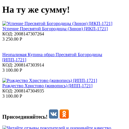
На ту же сумму!
Успение Пресвятой Богородицы (Зинон) [ИКП-1721]
КОД:
2008147307264
3 250.00
Р
Неопалимая Купина образ Пресвятой Богородицы
[ИПП-1721]
КОД:
2008147303914
3 100.00
Р
Рождество Христово (живопись) [ИПП-1721]
КОД:
2008147304935
3 100.00
Р
Присоединяйтесь!