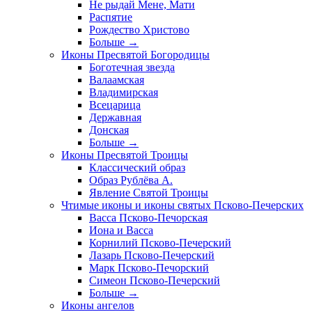
Не рыдай Мене, Мати
Распятие
Рождество Христово
Больше
→
Иконы Пресвятой Богородицы
Боготечная звезда
Валаамская
Владимирская
Всецарица
Державная
Донская
Больше
→
Иконы Пресвятой Троицы
Классический образ
Образ Рублёва А.
Явление Святой Троицы
Чтимые иконы и иконы святых Псково-Печерских
Васса Псково-Печорская
Иона и Васса
Корнилий Псково-Печерский
Лазарь Псково-Печерский
Марк Псково-Печорский
Симеон Псково-Печерский
Больше
→
Иконы ангелов