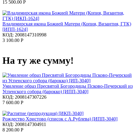
15 500.00
Р
Владимирская икона Божией Матери (Копия, Византия, ГТК)
[ИПП-1624]
КОД:
2008147310998
3 100.00
Р
На ту же сумму!
Умиление образ Пресвятой Богородицы Псково-Печерский из
Успенского собора (барокко) [ИПП-3040]
КОД:
2008147307226
7 600.00
Р
Рождество Христово (список с А.Рублева) [ИПП-3040]
КОД:
2008147304911
8 200.00
Р