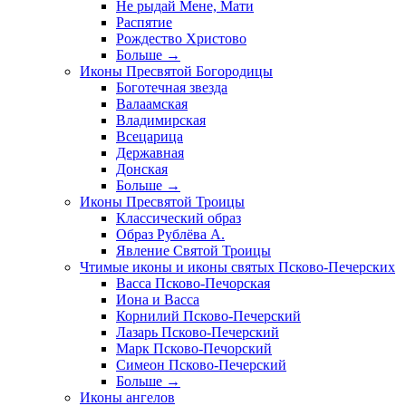
Не рыдай Мене, Мати
Распятие
Рождество Христово
Больше
→
Иконы Пресвятой Богородицы
Боготечная звезда
Валаамская
Владимирская
Всецарица
Державная
Донская
Больше
→
Иконы Пресвятой Троицы
Классический образ
Образ Рублёва А.
Явление Святой Троицы
Чтимые иконы и иконы святых Псково-Печерских
Васса Псково-Печорская
Иона и Васса
Корнилий Псково-Печерский
Лазарь Псково-Печерский
Марк Псково-Печорский
Симеон Псково-Печерский
Больше
→
Иконы ангелов