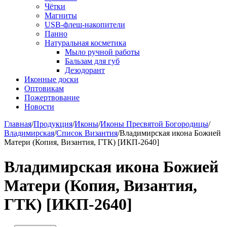
Чётки
Магниты
USB-флеш-накопители
Панно
Натуральная косметика
Мыло ручной работы
Бальзам для губ
Дезодорант
Иконные доски
Оптовикам
Пожертвование
Новости
Главная
/
Продукция
/
Иконы
/
Иконы Пресвятой Богородицы
/
Владимирская
/
Список Византия
/
Владимирская икона Божией
Матери (Копия, Византия, ГТК) [ИКП-2640]
Владимирская икона Божией
Матери (Копия, Византия,
ГТК) [ИКП-2640]