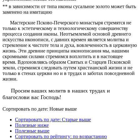
** в зависимости от типа иконы сусальное золото может быть
заменено на имитацию
Мастерские Псково-Печерского монастыря стремятся не
только к эстетическому и технологическому совершенству
процесса создания иконы. Неотъемлемой основой древнего
искусства иконописи, с давних времен является молитва и
стремление к чистоте тела и духа, вовлеченность в церковную
жизнь. Эти древние принципы иконописания мы, нашими
скромными силами стремимся воплотить и в настоящее
время. Вдохновляясь образом Святых и Старцев Псковской
земли, стремимся следовать путем христианской жизни и не
только в стенах церкви но и в трудах и заботах повседневной
жизни.
Просим ваших молитв в наших трудах и
благослови вас Господь!
Сортировать по дате: Новые выше
Сортировать по дате: Старые выше
Полезные ниже
Полезные выше
Сортировать по рейтингу: по возрастанию