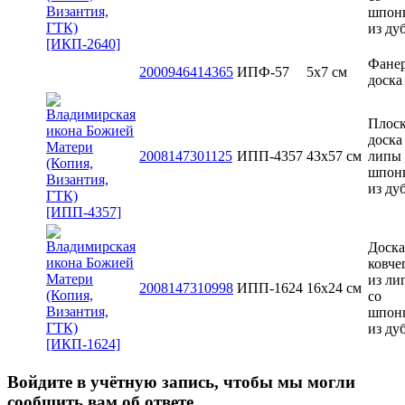
шпон
из ду
Фане
2000946414365
ИПФ-57
5x7 см
доска
Плоск
доска
2008147301125
ИПП-4357
43x57 см
липы 
шпон
из ду
Доска
ковче
из ли
2008147310998
ИПП-1624
16x24 см
со
шпон
из ду
Войдите в учётную запись, чтобы мы могли
сообщить вам об ответе