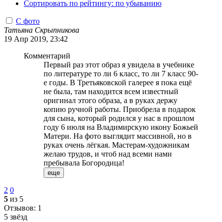
Сортировать по рейтингу: по убыванию
С фото
Татьяна Скрыпникова
19 Апр 2019, 23:42
Комментарий
Первый раз этот образ я увидела в учебнике
по литературе то ли 6 класс, то ли 7 класс 90-
е годы. В Третьяковской галерее я пока ещё
не была, там находится всем известный
оригинал этого образа, а в руках держу
копию ручной работы. Приобрела в подарок
для сына, который родился у нас в прошлом
году 6 июля на Владимирскую икону Божьей
Матери. На фото выглядит массивной, но в
руках очень лёгкая. Мастерам-художникам
желаю трудов, и чтоб над всеми нами
пребывала Богородица!
еще
2
0
5
из 5
Отзывов: 1
5 звёзд