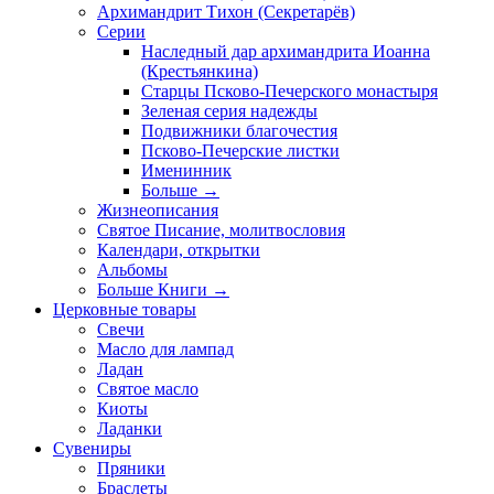
Архимандрит Тихон (Секретарёв)
Серии
Наследный дар архимандрита Иоанна
(Крестьянкина)
Старцы Псково-Печерского монастыря
Зеленая серия надежды
Подвижники благочестия
Псково-Печерские листки
Именинник
Больше
→
Жизнеописания
Святое Писание, молитвословия
Календари, открытки
Альбомы
Больше Книги
→
Церковные товары
Свечи
Масло для лампад
Ладан
Святое масло
Киоты
Ладанки
Сувениры
Пряники
Браслеты