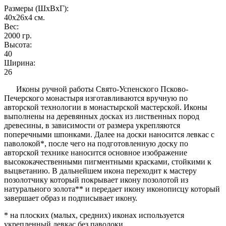
Размеры (ШxВxГ):
40x26x4
см.
Вес:
2000
гр.
Высота:
40
Ширина:
26
Иконы ручной работы Свято-Успенского Псково-
Печерского монастыря изготавливаются вручную по
авторской технологии в монастырской мастерской. Иконы
выполнены на деревянных досках из лиственных пород
древесины, в зависимости от размера укрепляются
поперечными шпонками. Далее на доски наносится левкас с
паволокой*, после чего на подготовленную доску по
авторской технике наносится основное изображение
высококачественными пигментными красками, стойкими к
выцветанию. В дальнейшем икона переходит к мастеру
позолотчику который покрывает икону позолотой из
натурального золота** и передает икону иконописцу который
завершает образ и подписывает икону.
* на плоских (малых, средних) иконах используется
укрепленный левкас без паволоки