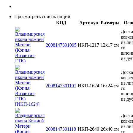
Просмотреть список опций
КОД
Артикул
Размеры
Осн
Доска
ковче
из ли
2008147301095
ИКП-1217
12х17 см
со
шпон
из ду
Доска
ковче
из ли
2008147301101
ИКП-1624
16x24 см
со
шпон
из ду
Доска
ковче
из ли
2008147301118
ИКП-2640
26x40 см
со