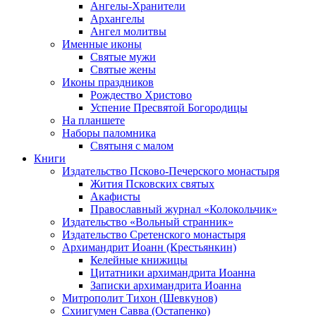
Ангелы-Хранители
Архангелы
Ангел молитвы
Именные иконы
Святые мужи
Святые жены
Иконы праздников
Рождество Христово
Успение Пресвятой Богородицы
На планшете
Наборы паломника
Святыня с малом
Книги
Издательство Псково-Печерского монастыря
Жития Псковских святых
Акафисты
Православный журнал «Колокольчик»
Издательство «Вольный странник»
Издательство Сретенского монастыря
Архимандрит Иоанн (Крестьянкин)
Келейные книжицы
Цитатники архимандрита Иоанна
Записки архимандрита Иоанна
Митрополит Тихон (Шевкунов)
Схиигумен Савва (Остапенко)