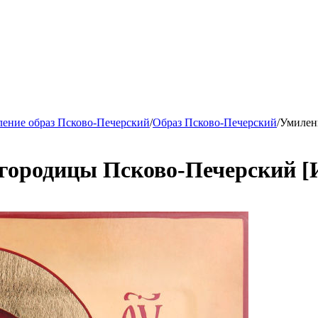
ение образ Псково-Печерский
/
Образ Псково-Печерский
/
Умилен
огородицы Псково-Печерский 