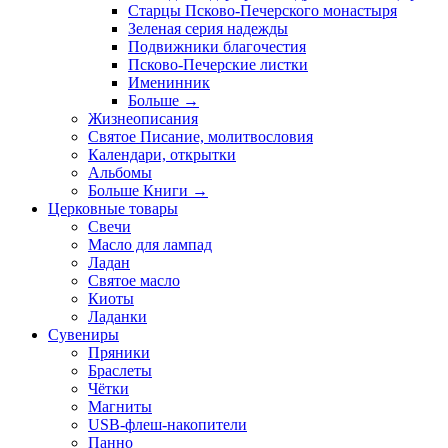
Старцы Псково-Печерского монастыря
Зеленая серия надежды
Подвижники благочестия
Псково-Печерские листки
Именинник
Больше
→
Жизнеописания
Святое Писание, молитвословия
Календари, открытки
Альбомы
Больше Книги
→
Церковные товары
Свечи
Масло для лампад
Ладан
Святое масло
Киоты
Ладанки
Сувениры
Пряники
Браслеты
Чётки
Магниты
USB-флеш-накопители
Панно