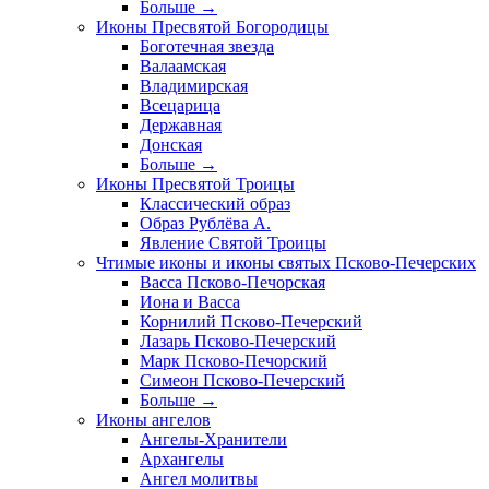
Больше
→
Иконы Пресвятой Богородицы
Боготечная звезда
Валаамская
Владимирская
Всецарица
Державная
Донская
Больше
→
Иконы Пресвятой Троицы
Классический образ
Образ Рублёва А.
Явление Святой Троицы
Чтимые иконы и иконы святых Псково-Печерских
Васса Псково-Печорская
Иона и Васса
Корнилий Псково-Печерский
Лазарь Псково-Печерский
Марк Псково-Печорский
Симеон Псково-Печерский
Больше
→
Иконы ангелов
Ангелы-Хранители
Архангелы
Ангел молитвы