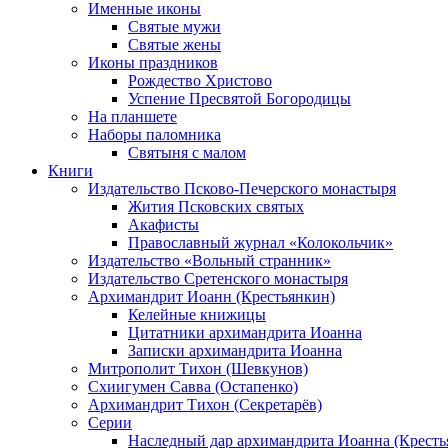
Именные иконы
Святые мужи
Святые жены
Иконы праздников
Рождество Христово
Успение Пресвятой Богородицы
На планшете
Наборы паломника
Святыня с малом
Книги
Издательство Псково-Печерского монастыря
Жития Псковских святых
Акафисты
Православный журнал «Колокольчик»
Издательство «Вольный странник»
Издательство Сретенского монастыря
Архимандрит Иоанн (Крестьянкин)
Келейные книжицы
Цитатники архимандрита Иоанна
Записки архимандрита Иоанна
Митрополит Тихон (Шевкунов)
Схиигумен Савва (Остапенко)
Архимандрит Тихон (Секретарёв)
Серии
Наследный дар архимандрита Иоанна (Кресть