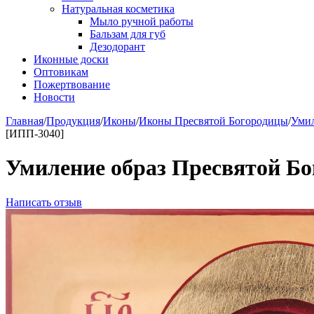
Натуральная косметика
Мыло ручной работы
Бальзам для губ
Дезодорант
Иконные доски
Оптовикам
Пожертвование
Новости
Главная
/
Продукция
/
Иконы
/
Иконы Пресвятой Богородицы
/
Умил
[ИПП-3040]
Умиление образ Пресвятой Б
Написать отзыв