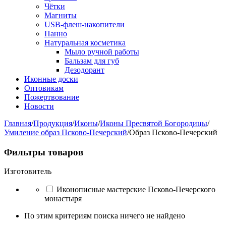
Чётки
Магниты
USB-флеш-накопители
Панно
Натуральная косметика
Мыло ручной работы
Бальзам для губ
Дезодорант
Иконные доски
Оптовикам
Пожертвование
Новости
Главная
/
Продукция
/
Иконы
/
Иконы Пресвятой Богородицы
/
Умиление образ Псково-Печерский
/
Образ Псково-Печерский
Фильтры товаров
Изготовитель
Иконописные мастерские Псково-Печерского
монастыря
По этим критериям поиска ничего не найдено