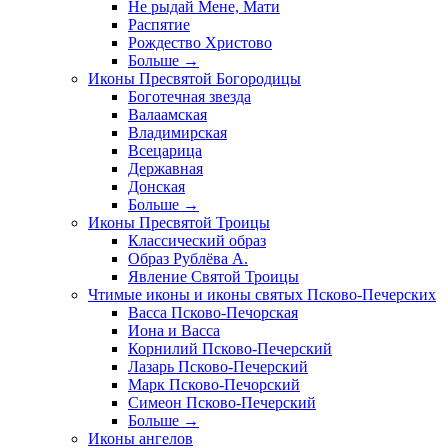
Не рыдай Мене, Мати
Распятие
Рождество Христово
Больше
→
Иконы Пресвятой Богородицы
Боготечная звезда
Валаамская
Владимирская
Всецарица
Державная
Донская
Больше
→
Иконы Пресвятой Троицы
Классический образ
Образ Рублёва А.
Явление Святой Троицы
Чтимые иконы и иконы святых Псково-Печерских
Васса Псково-Печорская
Иона и Васса
Корнилий Псково-Печерский
Лазарь Псково-Печерский
Марк Псково-Печорский
Симеон Псково-Печерский
Больше
→
Иконы ангелов