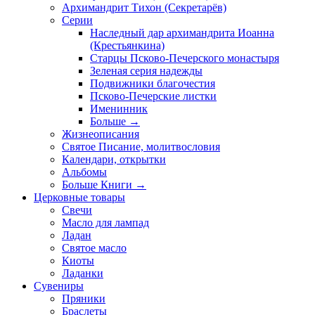
Архимандрит Тихон (Секретарёв)
Серии
Наследный дар архимандрита Иоанна
(Крестьянкина)
Старцы Псково-Печерского монастыря
Зеленая серия надежды
Подвижники благочестия
Псково-Печерские листки
Именинник
Больше
→
Жизнеописания
Святое Писание, молитвословия
Календари, открытки
Альбомы
Больше Книги
→
Церковные товары
Свечи
Масло для лампад
Ладан
Святое масло
Киоты
Ладанки
Сувениры
Пряники
Браслеты