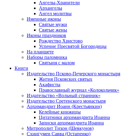
Ангелы-Хранители
Архангелы
Ангел молитвы
Именные иконы
Святые мужи
Святые жены
Иконы праздников
Рождество Христово
Успение Пресвятой Богородицы
На планшете
Наборы паломника
Святыня с малом
Книги
Издательство Псково-Печерского монастыря
Жития Псковских святых
Акафисты
Православный журнал «Колокольчик»
Издательство «Вольный странник»
Издательство Сретенского монастыря
Архимандрит Иоанн (Крестьянкин)
Келейные книжицы
Цитатники архимандрита Иоанна
Записки архимандрита Иоанна
Митрополит Тихон (Шевкунов)
Схиигумен Савва (Остапенко)