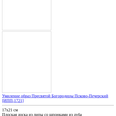
Умиление образ Пресвятой Богородицы Псково-Печерский
[ИПП-1721]
17х21 см
Плоская доска из липы со шпонками из дуба