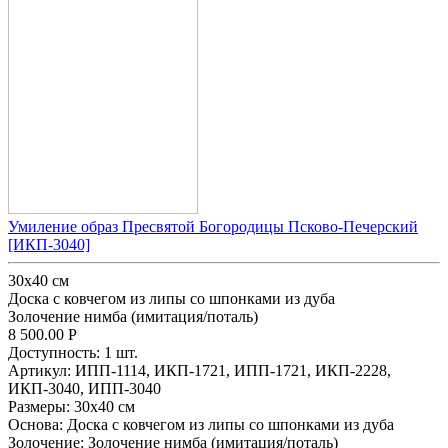
Умиление образ Пресвятой Богородицы Псково-Печерский
[ИКП-3040]
30x40 см
Доска с ковчегом из липы со шпонками из дуба
Золочение нимба (имитация/поталь)
8 500.00
Р
Доступность:
1 шт.
Артикул:
ИПП-1114,
ИКП-1721,
ИПП-1721,
ИКП-2228,
ИКП-3040,
ИПП-3040
Размеры:
30x40 см
Основа:
Доска с ковчегом из липы со шпонками из дуба
Золочение:
Золочение нимба (имитация/поталь)