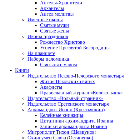
Ангелы-Хранители
Архангелы
Ангел молитвы
Именные иконы
Святые мужи
Святые жены
Иконы праздников
Рождество Христово
Успение Пресвятой Богородицы
На планшете
Наборы паломника
Святыня с малом
Книги
Издательство Псково-Печерского монастыря
Жития Псковских святых
Акафисты
Православный журнал «Колокольчик»
Издательство «Вольный странник»
Издательство Сретенского монастыря
Архимандрит Иоанн (Крестьянкин)
Келейные книжицы
Цитатники архимандрита Иоанна
Записки архимандрита Иоанна
Митрополит Тихон (Шевкунов)
Схиигумен Савва (Остапенко)