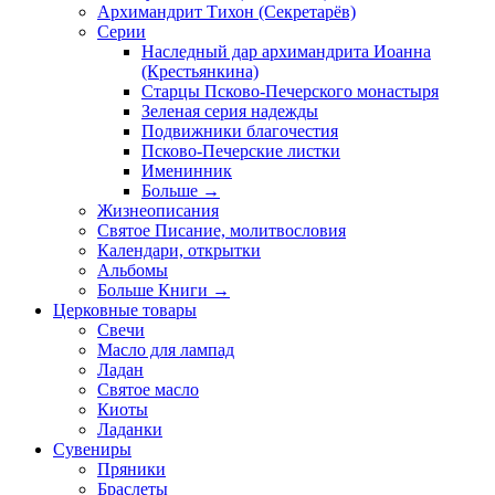
Архимандрит Тихон (Секретарёв)
Серии
Наследный дар архимандрита Иоанна
(Крестьянкина)
Старцы Псково-Печерского монастыря
Зеленая серия надежды
Подвижники благочестия
Псково-Печерские листки
Именинник
Больше
→
Жизнеописания
Святое Писание, молитвословия
Календари, открытки
Альбомы
Больше Книги
→
Церковные товары
Свечи
Масло для лампад
Ладан
Святое масло
Киоты
Ладанки
Сувениры
Пряники
Браслеты