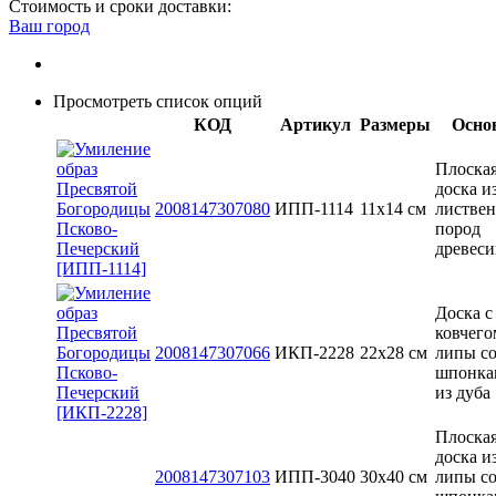
Стоимость и сроки доставки:
Ваш город
Просмотреть список опций
КОД
Артикул
Размеры
Осно
Плоска
доска и
2008147307080
ИПП-1114
11х14 см
листве
пород
древес
Доска с
ковчего
2008147307066
ИКП-2228
22х28 см
липы с
шпонка
из дуба
Плоска
доска и
2008147307103
ИПП-3040
30x40 см
липы с