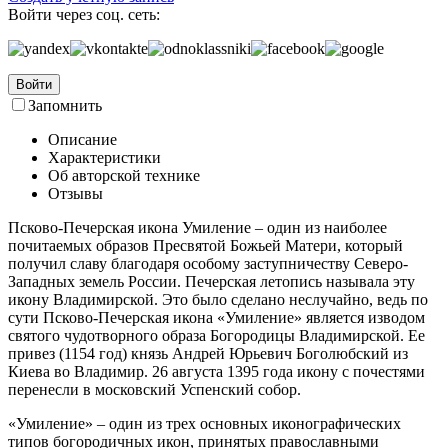
Войти через соц. сеть:
Войти
Запомнить
Описание
Характеристики
Об авторской технике
Отзывы
Псково-Печерская икона Умиление – один из наиболее
почитаемых образов Пресвятой Божьей Матери, который
получил славу благодаря особому заступничеству Северо-
Западных земель России. Печерская летопись называла эту
икону Владимирской. Это было сделано неслучайно, ведь по
сути Псково-Печерская икона «Умиление» является изводом
святого чудотворного образа Богородицы Владимирской. Ее
привез (1154 год) князь Андрей Юрьевич Боголюбский из
Киева во Владимир. 26 августа 1395 года икону с почестями
перенесли в московский Успенский собор.
«Умиление» – один из трех основных иконографических
типов богородичных икон, принятых православными