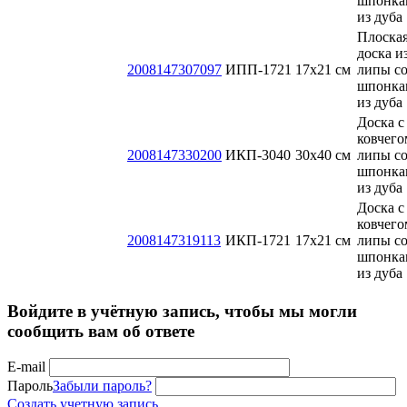
шпонка
из дуба
Плоска
доска и
2008147307097
ИПП-1721
17х21 см
липы с
шпонка
из дуба
Доска с
ковчего
2008147330200
ИКП-3040
30x40 см
липы с
шпонка
из дуба
Доска с
ковчего
2008147319113
ИКП-1721
17х21 см
липы с
шпонка
из дуба
Войдите в учётную запись, чтобы мы могли
сообщить вам об ответе
E-mail
Пароль
Забыли пароль?
Создать учетную запись