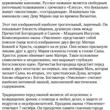
церковными канонами. Русское название является свободным
(неточным) толкованием с греческого «Елеуса», что буквально
значит «милостивая», «сострадающая». Изначально так
именовали саму Деву Марию еще во времена Византии.
Этот тип изображений наиболее трогательный, лиричный. Он
показывает близость общения, духовную связь между
Пречистой Богородицей и Сыном – Младенцем Иисусом.
Композиционно икона «Умиление» представляет собой
поясное (чаще всего) изображение двух фигур: Матери
Божией и Христа, сидящего на ее руке. Они нежно прильнули
ликами друг к другу. Мария склонила голову к голове Сына.
Христос рукою обнимает шею Матери. Такое положение
символично и неоднозначно, оно выражает глубокую
богословскую идею. Пречистая Богородица предстает перед
нами в двух ипостасях: во-первых, она любящая Мать, которая
ласкает Сына, во-вторых, это христианская Душа, которая
близко общается с Богом. Богоматерь «Умиление» считают
наиболее интимной иконой, наполненной мистическим
содержанием.
Традиционно перед иконой молятся: об исцелении; о
возвращении зрения; о помощи в любых делах; о защите от
недругов и недоброжелателей. Праздник иконы «Умиление»
отмечают 7 октября. Он приурочен памяти спасения города