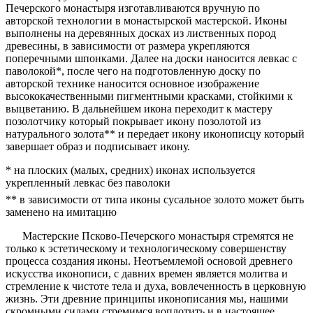
Печерского монастыря изготавливаются вручную по
авторской технологии в монастырской мастерской. Иконы
выполнены на деревянных досках из лиственных пород
древесины, в зависимости от размера укрепляются
поперечными шпонками. Далее на доски наносится левкас с
паволокой*, после чего на подготовленную доску по
авторской технике наносится основное изображение
высококачественными пигментными красками, стойкими к
выцветанию. В дальнейшем икона переходит к мастеру
позолотчику который покрывает икону позолотой из
натурального золота** и передает икону иконописцу который
завершает образ и подписывает икону.
* на плоских (малых, средних) иконах используется
укрепленный левкас без паволоки
** в зависимости от типа иконы сусальное золото может быть
заменено на имитацию
Мастерские Псково-Печерского монастыря стремятся не
только к эстетическому и технологическому совершенству
процесса создания иконы. Неотъемлемой основой древнего
искусства иконописи, с давних времен является молитва и
стремление к чистоте тела и духа, вовлеченность в церковную
жизнь. Эти древние принципы иконописания мы, нашими
скромными силами стремимся воплотить и в настоящее