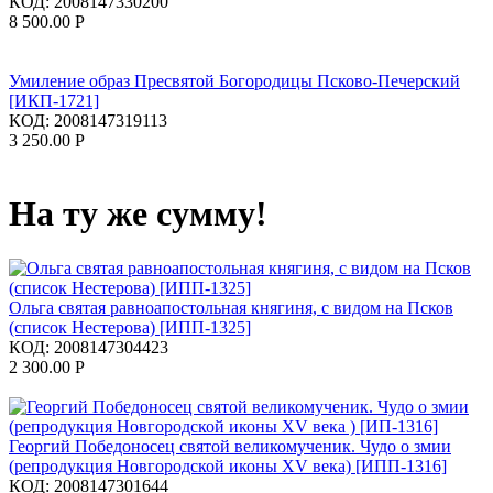
КОД:
2008147330200
8 500.00
Р
Умиление образ Пресвятой Богородицы Псково-Печерский
[ИКП-1721]
КОД:
2008147319113
3 250.00
Р
На ту же сумму!
Ольга святая равноапостольная княгиня, с видом на Псков
(список Нестерова) [ИПП-1325]
КОД:
2008147304423
2 300.00
Р
Георгий Победоносец святой великомученик. Чудо о змии
(репродукция Новгородской иконы XV века) [ИПП-1316]
КОД:
2008147301644