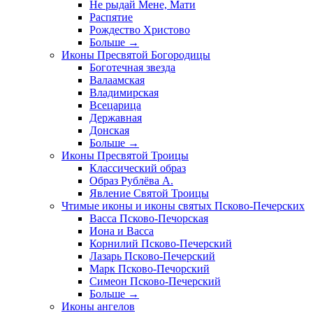
Не рыдай Мене, Мати
Распятие
Рождество Христово
Больше
→
Иконы Пресвятой Богородицы
Боготечная звезда
Валаамская
Владимирская
Всецарица
Державная
Донская
Больше
→
Иконы Пресвятой Троицы
Классический образ
Образ Рублёва А.
Явление Святой Троицы
Чтимые иконы и иконы святых Псково-Печерских
Васса Псково-Печорская
Иона и Васса
Корнилий Псково-Печерский
Лазарь Псково-Печерский
Марк Псково-Печорский
Симеон Псково-Печерский
Больше
→
Иконы ангелов