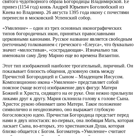
святого чудотворного образа Богородицы Владимирской. Ее
привез (1154 год) князь Андрей Юрьевич Боголюбский из
Киева во Владимир. 26 августа 1395 года икону с почестями
перенесли в московский Успенский собор.
«Умиление» – один из трех основных иконографических
типов богородичных икон, принятых православными
церковными канонами. Русское название является свободным
(неточным) толкованием с греческого «Елеуса», что буквально
значит «милостивая», «сострадающая». Изначально так
именовали саму Деву Марию еще во времена Византии.
Этот тип изображений наиболее трогательный, лиричный. Он
показывает близость общения, духовную связь между
Пречистой Богородицей и Сыном – Младенцем Иисусом.
Композиционно икона «Умиление» представляет собой
поясное (чаще всего) изображение двух фигур: Матери
Божией и Христа, сидящего на ее руке. Они нежно прильнули
ликами друг к другу. Мария склонила голову к голове Сына.
Христос рукою обнимает шею Матери. Такое положение
символично и неоднозначно, оно выражает глубокую
богословскую идею. Пречистая Богородица предстает перед
нами в двух ипостасях: во-первых, она любящая Мать, которая
ласкает Сына, во-вторых, это христианская Душа, которая
близко общается с Богом. Богоматерь «Умиление» считают