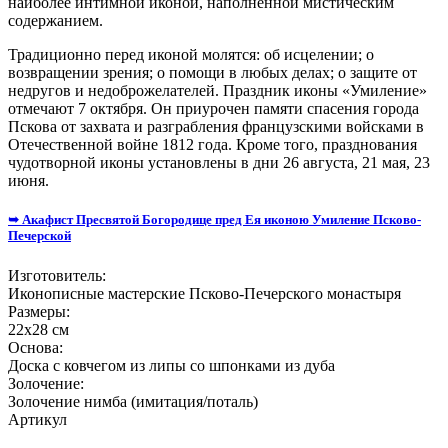
наиболее интимной иконой, наполненной мистическим
содержанием.
Традиционно перед иконой молятся: об исцелении; о
возвращении зрения; о помощи в любых делах; о защите от
недругов и недоброжелателей. Праздник иконы «Умиление»
отмечают 7 октября. Он приурочен памяти спасения города
Пскова от захвата и разграбления французскими войсками в
Отечественной войне 1812 года. Кроме того, празднования
чудотворной иконы установлены в дни 26 августа, 21 мая, 23
июня.
➥ Акафист Пресвятой Богородице пред Ея иконою Умиление Псково-
Печерской
Изготовитель:
Иконописные мастерские Псково-Печерского монастыря
Размеры:
22х28 см
Основа:
Доска с ковчегом из липы со шпонками из дуба
Золочение:
Золочение нимба (имитация/поталь)
Артикул