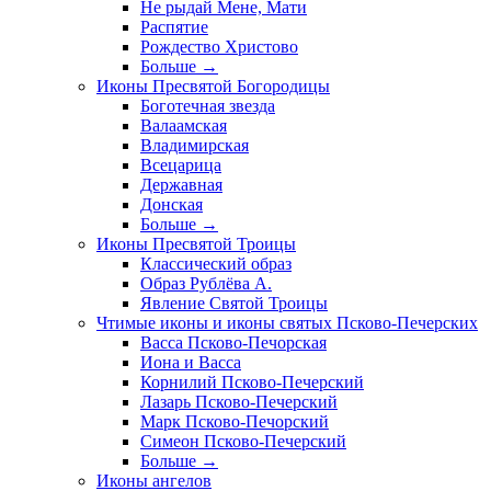
Не рыдай Мене, Мати
Распятие
Рождество Христово
Больше
→
Иконы Пресвятой Богородицы
Боготечная звезда
Валаамская
Владимирская
Всецарица
Державная
Донская
Больше
→
Иконы Пресвятой Троицы
Классический образ
Образ Рублёва А.
Явление Святой Троицы
Чтимые иконы и иконы святых Псково-Печерских
Васса Псково-Печорская
Иона и Васса
Корнилий Псково-Печерский
Лазарь Псково-Печерский
Марк Псково-Печорский
Симеон Псково-Печерский
Больше
→
Иконы ангелов