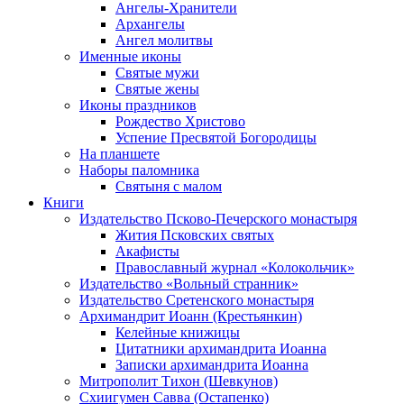
Ангелы-Хранители
Архангелы
Ангел молитвы
Именные иконы
Святые мужи
Святые жены
Иконы праздников
Рождество Христово
Успение Пресвятой Богородицы
На планшете
Наборы паломника
Святыня с малом
Книги
Издательство Псково-Печерского монастыря
Жития Псковских святых
Акафисты
Православный журнал «Колокольчик»
Издательство «Вольный странник»
Издательство Сретенского монастыря
Архимандрит Иоанн (Крестьянкин)
Келейные книжицы
Цитатники архимандрита Иоанна
Записки архимандрита Иоанна
Митрополит Тихон (Шевкунов)
Схиигумен Савва (Остапенко)