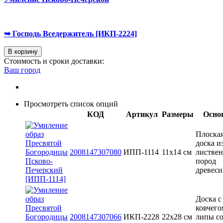
➥ Господь Вседержитель [ИКП-2224]
В корзину
Стоимость и сроки доставки:
Ваш город
Просмотреть список опций
КОД
Артикул
Размеры
Осно
Плоска
доска и
2008147307080
ИПП-1114
11х14 см
листве
пород
древес
Доска с
ковчего
2008147307066
ИКП-2228
22х28 см
липы с