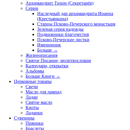
Архимандрит Тихон (Секретарёв)
Серии
Наследный дар архимандрита Иоанна
(Крестьянкина)
Старцы Псково-Печерского монастыря
Зеленая серия надежды
Подвижники благочестия
Псково-Печерские листки
Именинник
Больше
→
Жизнеописания
Святое Писание, молитвословия
Календари, открытки
Альбомы
Больше Книги
→
Церковные товары
Свечи
Масло для лампад
Ладан
Святое масло
Киоты
Ладанки
Сувениры
Пряники
Браслеты