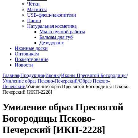
Чётки
Магниты
USB-флеш-накопители
Панно
Натуральная косметика
Мыло ручной работы
Бальзам для губ
Дезодорант
Иконные доски
Оптовикам
Пожертвование
Новости
Главная
/
Продукция
/
Иконы
/
Иконы Пресвятой Богородицы
/
Умиление образ Псково-Печерский
/
Образ Псково-
Печерский
/
Умиление образ Пресвятой Богородицы Псково-
Печерский [ИКП-2228]
Умиление образ Пресвятой
Богородицы Псково-
Печерский [ИКП-2228]