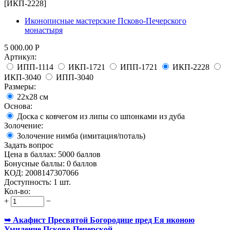
Иконописные мастерские Псково-Печерского
монастыря
5 000.00
Р
Артикул:
ИПП-1114
ИКП-1721
ИПП-1721
ИКП-2228
ИКП-3040
ИПП-3040
Размеры:
22х28 см
Основа:
Доска с ковчегом из липы со шпонками из дуба
Золочение:
Золочение нимба (имитация/поталь)
Задать вопрос
Цена в баллах:
5000 баллов
Бонусные баллы:
0 баллов
КОД:
2008147307066
Доступность:
1 шт.
Кол-во:
+
−
➥ Акафист Пресвятой Богородице пред Ея иконою
Умиление Псково-Печерской