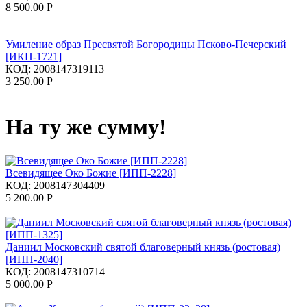
8 500.00
Р
Умиление образ Пресвятой Богородицы Псково-Печерский
[ИКП-1721]
КОД:
2008147319113
3 250.00
Р
На ту же сумму!
Всевидящее Око Божие [ИПП-2228]
КОД:
2008147304409
5 200.00
Р
Даниил Московский святой благоверный князь (ростовая)
[ИПП-2040]
КОД:
2008147310714
5 000.00
Р