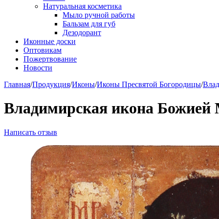
Натуральная косметика
Мыло ручной работы
Бальзам для губ
Дезодорант
Иконные доски
Оптовикам
Пожертвование
Новости
Главная
/
Продукция
/
Иконы
/
Иконы Пресвятой Богородицы
/
Влад
Владимирская икона Божией 
Написать отзыв