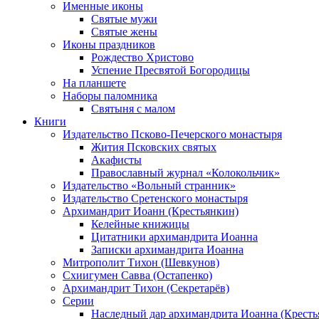
Именные иконы
Святые мужи
Святые жены
Иконы праздников
Рождество Христово
Успение Пресвятой Богородицы
На планшете
Наборы паломника
Святыня с малом
Книги
Издательство Псково-Печерского монастыря
Жития Псковских святых
Акафисты
Православный журнал «Колокольчик»
Издательство «Вольный странник»
Издательство Сретенского монастыря
Архимандрит Иоанн (Крестьянкин)
Келейные книжицы
Цитатники архимандрита Иоанна
Записки архимандрита Иоанна
Митрополит Тихон (Шевкунов)
Схиигумен Савва (Остапенко)
Архимандрит Тихон (Секретарёв)
Серии
Наследный дар архимандрита Иоанна (Кресть