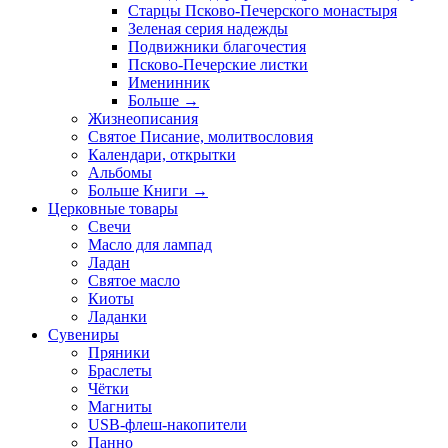
Старцы Псково-Печерского монастыря
Зеленая серия надежды
Подвижники благочестия
Псково-Печерские листки
Именинник
Больше
→
Жизнеописания
Святое Писание, молитвословия
Календари, открытки
Альбомы
Больше Книги
→
Церковные товары
Свечи
Масло для лампад
Ладан
Святое масло
Киоты
Ладанки
Сувениры
Пряники
Браслеты
Чётки
Магниты
USB-флеш-накопители
Панно