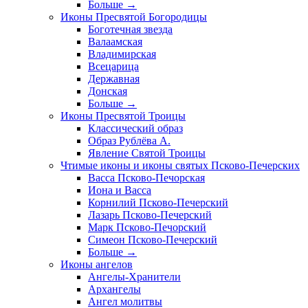
Больше
→
Иконы Пресвятой Богородицы
Боготечная звезда
Валаамская
Владимирская
Всецарица
Державная
Донская
Больше
→
Иконы Пресвятой Троицы
Классический образ
Образ Рублёва А.
Явление Святой Троицы
Чтимые иконы и иконы святых Псково-Печерских
Васса Псково-Печорская
Иона и Васса
Корнилий Псково-Печерский
Лазарь Псково-Печерский
Марк Псково-Печорский
Симеон Псково-Печерский
Больше
→
Иконы ангелов
Ангелы-Хранители
Архангелы
Ангел молитвы