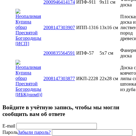
2000946414174
ИПФ-911
9х11 см
доска
Плоска
доска и
2008147303907
ИПП-1316
13x16 см
листве
пород
древес
Фанерн
2000835564591
ИПФ-57
5x7 см
доска
Доска с
ковчего
2008147303877
ИКП-2228
22х28 см
липы с
шпонк
из дуба
Войдите в учётную запись, чтобы мы могли
сообщить вам об ответе
E-mail
Пароль
Забыли пароль?