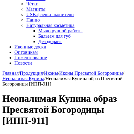
Чётки
Магниты
USB-флеш-накопители
Панно
Натуральная косметика
Мыло ручной работы
Бальзам для губ
Дезодорант
Иконные доски
Оптовикам
Пожертвование
Новости
Главная
/
Продукция
/
Иконы
/
Иконы Пресвятой Богородицы
/
Неопалимая Купина
/
Неопалимая Купина образ Пресвятой
Богородицы [ИПП-911]
Неопалимая Купина образ
Пресвятой Богородицы
[ИПП-911]