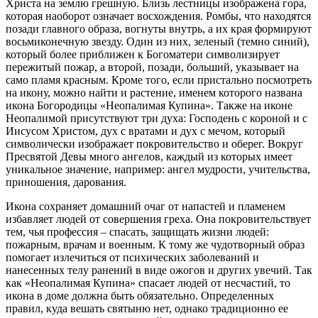
Христа на землю грешную. Близь лестницы изображена гора,
которая наоборот означает восхождения. Ромбы, что находятся
позади главного образа, вогнуты внутрь, а их края формируют
восьмиконечную звезду. Один из них, зеленый (темно синий),
который более приближен к Богоматери символизирует
пережитый пожар, а второй, позади, больший, указывает на
само пламя красным. Кроме того, если пристально посмотреть
на икону, можно найти и растение, именем которого названа
икона Богородицы «Неопалимая Купина». Также на иконе
Неопалимой присутствуют три духа: Господень с короной и с
Иисусом Христом, дух с вратами и дух с мечом, который
символически изображает покровительство и оберег. Вокруг
Пресвятой Девы много ангелов, каждый из которых имеет
уникальное значение, например: ангел мудрости, учительства,
приношения, дарования.
Икона сохраняет домашний очаг от напастей и пламенем
избавляет людей от совершения греха. Она покровительствует
тем, чья профессия – спасать, защищать жизни людей:
пожарным, врачам и военным. К тому же чудотворный образ
помогает излечиться от психических заболеваний и
нанесенных телу ранений в виде ожогов и других увечий. Так
как «Неопалимая Купина» спасает людей от несчастий, то
икона в доме должна быть обязательно. Определенных
правил, куда вешать святыню нет, однако традиционно ее