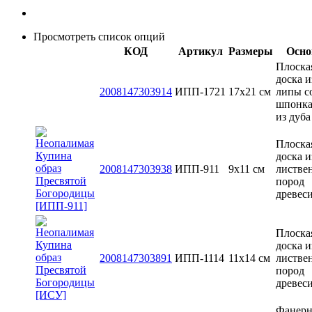
Просмотреть список опций
КОД
Артикул
Размеры
Осно
Плоска
доска и
2008147303914
ИПП-1721
17х21 см
липы с
шпонк
из дуба
Плоска
доска и
2008147303938
ИПП-911
9х11 см
листве
пород
древес
Плоска
доска и
2008147303891
ИПП-1114
11х14 см
листве
пород
древес
Фанерн