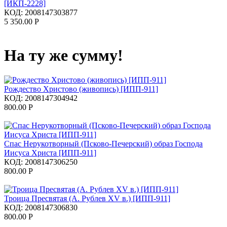
[ИКП-2228]
КОД:
2008147303877
5 350.00
Р
На ту же сумму!
Рождество Христово (живопись) [ИПП-911]
КОД:
2008147304942
800.00
Р
Спас Нерукотворный (Псково-Печерский) образ Господа
Иисуса Христа [ИПП-911]
КОД:
2008147306250
800.00
Р
Троица Пресвятая (А. Рублев XV в.) [ИПП-911]
КОД:
2008147306830
800.00
Р