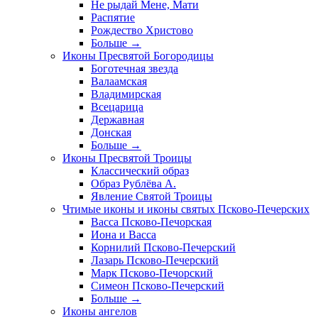
Не рыдай Мене, Мати
Распятие
Рождество Христово
Больше
→
Иконы Пресвятой Богородицы
Боготечная звезда
Валаамская
Владимирская
Всецарица
Державная
Донская
Больше
→
Иконы Пресвятой Троицы
Классический образ
Образ Рублёва А.
Явление Святой Троицы
Чтимые иконы и иконы святых Псково-Печерских
Васса Псково-Печорская
Иона и Васса
Корнилий Псково-Печерский
Лазарь Псково-Печерский
Марк Псково-Печорский
Симеон Псково-Печерский
Больше
→
Иконы ангелов