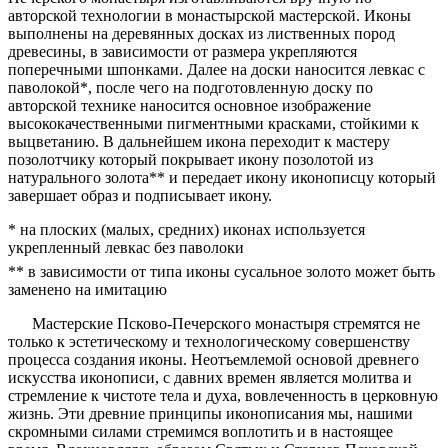
авторской технологии в монастырской мастерской. Иконы
выполнены на деревянных досках из лиственных пород
древесины, в зависимости от размера укрепляются
поперечными шпонками. Далее на доски наносится левкас с
паволокой*, после чего на подготовленную доску по
авторской технике наносится основное изображение
высококачественными пигментными красками, стойкими к
выцветанию. В дальнейшем икона переходит к мастеру
позолотчику который покрывает икону позолотой из
натурального золота** и передает икону иконописцу который
завершает образ и подписывает икону.
* на плоских (малых, средних) иконах используется
укрепленный левкас без паволоки
** в зависимости от типа иконы сусальное золото может быть
заменено на имитацию
Мастерские Псково-Печерского монастыря стремятся не
только к эстетическому и технологическому совершенству
процесса создания иконы. Неотъемлемой основой древнего
искусства иконописи, с давних времен является молитва и
стремление к чистоте тела и духа, вовлеченность в церковную
жизнь. Эти древние принципы иконописания мы, нашими
скромными силами стремимся воплотить и в настоящее