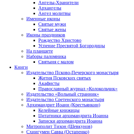
Ангелы-Хранители
Архангелы
Ангел молитвы
Именные иконы
Святые мужи
Святые жены
Иконы праздников
Рождество Христово
Успение Пресвятой Богородицы
На планшете
Наборы паломника
Святыня с малом
Книги
Издательство Псково-Печерского монастыря
Жития Псковских святых
Акафисты
Православный журнал «Колокольчик»
Издательство «Вольный странник»
Издательство Сретенского монастыря
Архимандрит Иоанн (Крестьянкин)
Келейные книжицы
Цитатники архимандрита Иоанна
Записки архимандрита Иоанна
Митрополит Тихон (Шевкунов)
Схиигумен Савва (Остапенко)