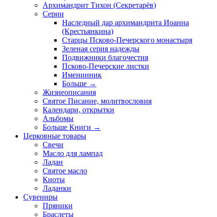
Архимандрит Тихон (Секретарёв)
Серии
Наследный дар архимандрита Иоанна
(Крестьянкина)
Старцы Псково-Печерского монастыря
Зеленая серия надежды
Подвижники благочестия
Псково-Печерские листки
Именинник
Больше
→
Жизнеописания
Святое Писание, молитвословия
Календари, открытки
Альбомы
Больше Книги
→
Церковные товары
Свечи
Масло для лампад
Ладан
Святое масло
Киоты
Ладанки
Сувениры
Пряники
Браслеты