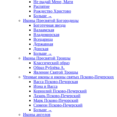
Не рыдай Мене, Мати
Распятие
Рождество Христово
Больше
→
Иконы Пресвятой Богородицы
Боготечная звезда
Валаамская
Владимирская
Всецарица
Державная
Донская
Больше
→
Иконы Пресвятой Троицы
Классический образ
Образ Рублёва А.
Явление Святой Троицы
Чтимые иконы и иконы святых Псково-Печерских
Васса Псково-Печорская
Иона и Васса
Корнилий Псково-Печерский
Лазарь Псково-Печерский
Марк Псково-Печорский
Симеон Псково-Печерский
Больше
→
Иконы ангелов