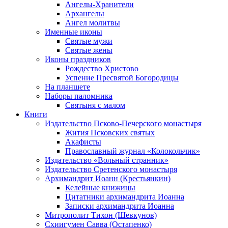
Ангелы-Хранители
Архангелы
Ангел молитвы
Именные иконы
Святые мужи
Святые жены
Иконы праздников
Рождество Христово
Успение Пресвятой Богородицы
На планшете
Наборы паломника
Святыня с малом
Книги
Издательство Псково-Печерского монастыря
Жития Псковских святых
Акафисты
Православный журнал «Колокольчик»
Издательство «Вольный странник»
Издательство Сретенского монастыря
Архимандрит Иоанн (Крестьянкин)
Келейные книжицы
Цитатники архимандрита Иоанна
Записки архимандрита Иоанна
Митрополит Тихон (Шевкунов)
Схиигумен Савва (Остапенко)