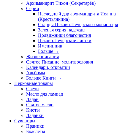
Архимандрит Тихон (Секретарёв)
Серии
Наследный дар архимандрита Иоанна
(Крестьянкина)
Старцы Псково-Печерского монастыря
Зеленая серия надежды
Подвижники благочестия
Псково-Печерские листки
Именинник
Больше
→
Жизнеописания
Святое Писание, молитвословия
Календари, открытки
Альбомы
Больше Книги
→
Церковные товары
Свечи
Масло для лампад
Ладан
Святое масло
Киоты
Ладанки
Сувениры
Пряники
Браслеты