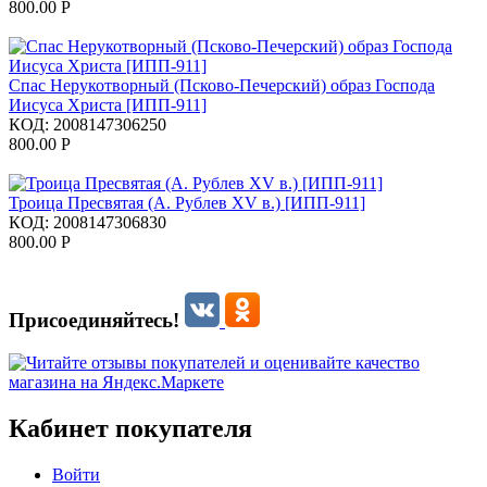
800.00
Р
Спас Нерукотворный (Псково-Печерский) образ Господа
Иисуса Христа [ИПП-911]
КОД:
2008147306250
800.00
Р
Троица Пресвятая (А. Рублев XV в.) [ИПП-911]
КОД:
2008147306830
800.00
Р
Присоединяйтесь!
Кабинет покупателя
Войти