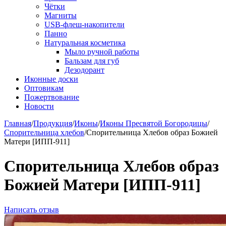
Чётки
Магниты
USB-флеш-накопители
Панно
Натуральная косметика
Мыло ручной работы
Бальзам для губ
Дезодорант
Иконные доски
Оптовикам
Пожертвование
Новости
Главная
/
Продукция
/
Иконы
/
Иконы Пресвятой Богородицы
/
Спорительница хлебов
/
Спорительница Хлебов образ Божией
Матери [ИПП-911]
Спорительница Хлебов образ
Божией Матери [ИПП-911]
Написать отзыв