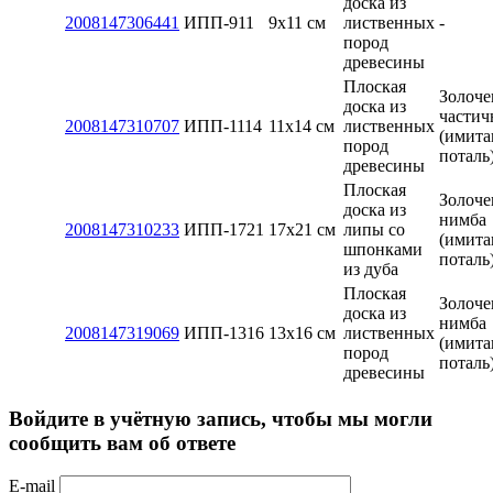
доска из
2008147306441
ИПП-911
9х11 см
лиственных
-
пород
древесины
Плоская
Золоче
доска из
частич
2008147310707
ИПП-1114
11х14 см
лиственных
(имита
пород
поталь
древесины
Плоская
Золоче
доска из
нимба
2008147310233
ИПП-1721
17х21 см
липы со
(имита
шпонками
поталь
из дуба
Плоская
Золоче
доска из
нимба
2008147319069
ИПП-1316
13x16 см
лиственных
(имита
пород
поталь
древесины
Войдите в учётную запись, чтобы мы могли
сообщить вам об ответе
E-mail