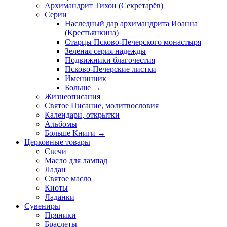
Архимандрит Тихон (Секретарёв)
Серии
Наследный дар архимандрита Иоанна
(Крестьянкина)
Старцы Псково-Печерского монастыря
Зеленая серия надежды
Подвижники благочестия
Псково-Печерские листки
Именинник
Больше
→
Жизнеописания
Святое Писание, молитвословия
Календари, открытки
Альбомы
Больше Книги
→
Церковные товары
Свечи
Масло для лампад
Ладан
Святое масло
Киоты
Ладанки
Сувениры
Пряники
Браслеты