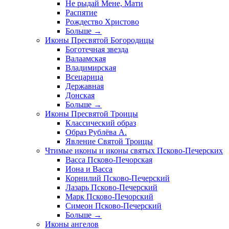
Не рыдай Мене, Мати
Распятие
Рождество Христово
Больше
→
Иконы Пресвятой Богородицы
Боготечная звезда
Валаамская
Владимирская
Всецарица
Державная
Донская
Больше
→
Иконы Пресвятой Троицы
Классический образ
Образ Рублёва А.
Явление Святой Троицы
Чтимые иконы и иконы святых Псково-Печерских
Васса Псково-Печорская
Иона и Васса
Корнилий Псково-Печерский
Лазарь Псково-Печерский
Марк Псково-Печорский
Симеон Псково-Печерский
Больше
→
Иконы ангелов