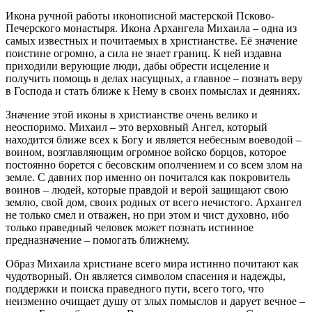
Икона ручной работы иконописной мастерской Псково-
Печерского монастыря. Икона Архангела Михаила – одна из
самых известных и почитаемых в христианстве. Её значение
поистине огромно, а сила не знает границ. К ней издавна
приходили верующие люди, дабы обрести исцеление и
получить помощь в делах насущных, а главное – познать веру
в Господа и стать ближе к Нему в своих помыслах и деяниях.
Значение этой иконы в христианстве очень велико и
неоспоримо. Михаил – это верховный Ангел, который
находится ближе всех к Богу и является небесным воеводой –
воином, возглавляющим огромное войско борцов, которое
постоянно борется с бесовским ополчением и со всем злом на
земле. С давних пор именно он почитался как покровитель
воинов – людей, которые правдой и верой защищают свою
землю, свой дом, своих родных от всего нечистого. Архангел
не только смел и отважен, но при этом и чист духовно, ибо
только праведный человек может познать истинное
предназначение – помогать ближнему.
Образ Михаила христиане всего мира истинно почитают как
чудотворный. Он является символом спасения и надежды,
поддержки и поиска праведного пути, всего того, что
неизменно очищает душу от злых помыслов и дарует вечное –