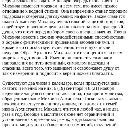
веру и Божью благодать. В первую очередь икона Святого
Михаила помогает морякам, и всем тем, кто имеет прямое
отношение к водной стихии. Она непременно станет хорошим
подарком и оберегом для служащих на флоте. Также славится
икона Архангелу Михаилу очень сильной защитой от врагов,
содействует в военном деле и направляет на путь праведный
души, что стоят перед выбором своего предназначения. Икона
Михаила известна своими чудодейственными способностями
в борьбе с физическими и душевными заболеваниями, и
кроме того способствует исцелению тела и духа после
недугов. Образ Архангел Михаила чтится и ценится во всем
мире как чудотворный. Именно он считается символом
направления на путь истинный, символом надежды и
спасения, всего того, что защищает и освобождает душу от
злых намерений и подносит к вере и Божьей благодати.
Существуют два числа в календаре, когда празднуется день
святого и именно на них: 6 (19) сентября и 8 (21) ноября
верующие чаще всего читают акафисты, тропари и молитвы,
обращенные иконе Михаила Архангела. Поскольку святыня
покровительствует военнослужащим, то в домах их семей
икона Архистратига Михаила чтится в любой час, а не два
раза в год. Вообще в молитвах иконе нет ограничений и
установленных временных рамок, когда можно было бы
просить защиту или избавление от сомнений, искушений.