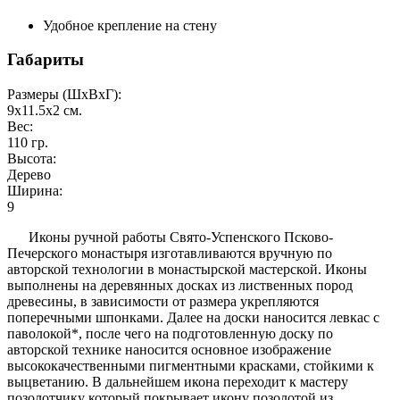
Удобное крепление на стену
Габариты
Размеры (ШxВxГ):
9x11.5x2
см.
Вес:
110
гр.
Высота:
Дерево
Ширина:
9
Иконы ручной работы Свято-Успенского Псково-
Печерского монастыря изготавливаются вручную по
авторской технологии в монастырской мастерской. Иконы
выполнены на деревянных досках из лиственных пород
древесины, в зависимости от размера укрепляются
поперечными шпонками. Далее на доски наносится левкас с
паволокой*, после чего на подготовленную доску по
авторской технике наносится основное изображение
высококачественными пигментными красками, стойкими к
выцветанию. В дальнейшем икона переходит к мастеру
позолотчику который покрывает икону позолотой из