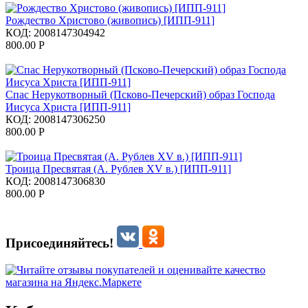
Рождество Христово (живопись) [ИПП-911]
КОД:
2008147304942
800.00
Р
Спас Нерукотворный (Псково-Печерский) образ Господа
Иисуса Христа [ИПП-911]
КОД:
2008147306250
800.00
Р
Троица Пресвятая (А. Рублев XV в.) [ИПП-911]
КОД:
2008147306830
800.00
Р
Присоединяйтесь!