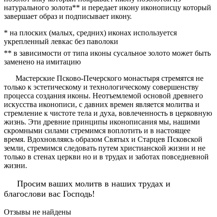
натурального золота** и передает икону иконописцу который
завершает образ и подписывает икону.
* на плоских (малых, средних) иконах используется
укрепленный левкас без паволоки
** в зависимости от типа иконы сусальное золото может быть
заменено на имитацию
Мастерские Псково-Печерского монастыря стремятся не
только к эстетическому и технологическому совершенству
процесса создания иконы. Неотъемлемой основой древнего
искусства иконописи, с давних времен является молитва и
стремление к чистоте тела и духа, вовлеченность в церковную
жизнь. Эти древние принципы иконописания мы, нашими
скромными силами стремимся воплотить и в настоящее
время. Вдохновляясь образом Святых и Старцев Псковской
земли, стремимся следовать путем христианской жизни и не
только в стенах церкви но и в трудах и заботах повседневной
жизни.
Просим ваших молитв в наших трудах и
благослови вас Господь!
Отзывы не найдены