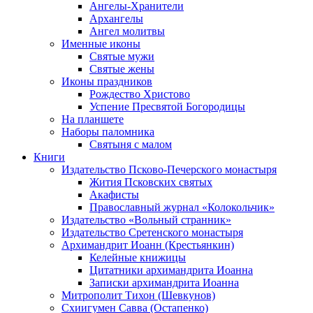
Ангелы-Хранители
Архангелы
Ангел молитвы
Именные иконы
Святые мужи
Святые жены
Иконы праздников
Рождество Христово
Успение Пресвятой Богородицы
На планшете
Наборы паломника
Святыня с малом
Книги
Издательство Псково-Печерского монастыря
Жития Псковских святых
Акафисты
Православный журнал «Колокольчик»
Издательство «Вольный странник»
Издательство Сретенского монастыря
Архимандрит Иоанн (Крестьянкин)
Келейные книжицы
Цитатники архимандрита Иоанна
Записки архимандрита Иоанна
Митрополит Тихон (Шевкунов)
Схиигумен Савва (Остапенко)