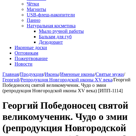
Чётки
Магниты
USB-флеш-накопители
Панно
Натуральная косметика
Мыло ручной работы
Бальзам для губ
Дезодорант
Иконные доски
Оптовикам
Пожертвование
Новости
Главная
/
Продукция
/
Иконы
/
Именные иконы
/
Святые мужи
/
Георгий
/
Репродукция Новгородской иконы XV века
/
Георгий
Победоносец святой великомученик. Чудо о змии
(репродукция Новгородской иконы XV века) [ИПП-1114]
Георгий Победоносец святой
великомученик. Чудо о змии
(репродукция Новгородской