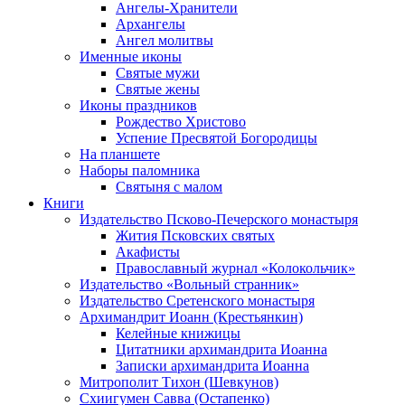
Ангелы-Хранители
Архангелы
Ангел молитвы
Именные иконы
Святые мужи
Святые жены
Иконы праздников
Рождество Христово
Успение Пресвятой Богородицы
На планшете
Наборы паломника
Святыня с малом
Книги
Издательство Псково-Печерского монастыря
Жития Псковских святых
Акафисты
Православный журнал «Колокольчик»
Издательство «Вольный странник»
Издательство Сретенского монастыря
Архимандрит Иоанн (Крестьянкин)
Келейные книжицы
Цитатники архимандрита Иоанна
Записки архимандрита Иоанна
Митрополит Тихон (Шевкунов)
Схиигумен Савва (Остапенко)