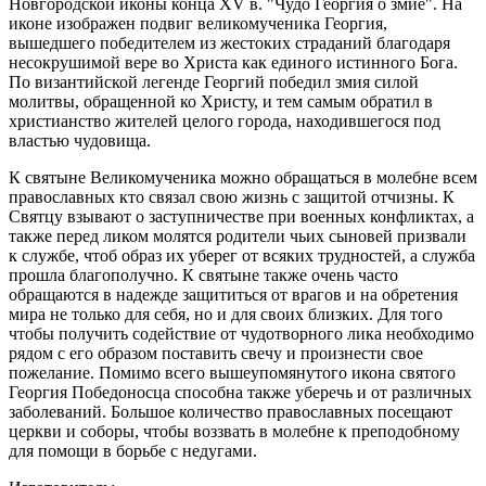
Новгородской иконы конца XV в. "Чудо Георгия о змие". На
иконе изображен подвиг великомученика Георгия,
вышедшего победителем из жестоких страданий благодаря
несокрушимой вере во Христа как единого истинного Бога.
По византийской легенде Георгий победил змия силой
молитвы, обращенной ко Христу, и тем самым обратил в
христианство жителей целого города, находившегося под
властью чудовища.
К святыне Великомученика можно обращаться в молебне всем
православных кто связал свою жизнь с защитой отчизны. К
Святцу взывают о заступничестве при военных конфликтах, а
также перед ликом молятся родители чьих сыновей призвали
к службе, чтоб образ их уберег от всяких трудностей, а служба
прошла благополучно. К святыне также очень часто
обращаются в надежде защититься от врагов и на обретения
мира не только для себя, но и для своих близких. Для того
чтобы получить содействие от чудотворного лика необходимо
рядом с его образом поставить свечу и произнести свое
пожелание. Помимо всего вышеупомянутого икона святого
Георгия Победоносца способна также уберечь и от различных
заболеваний. Большое количество православных посещают
церкви и соборы, чтобы воззвать в молебне к преподобному
для помощи в борьбе с недугами.