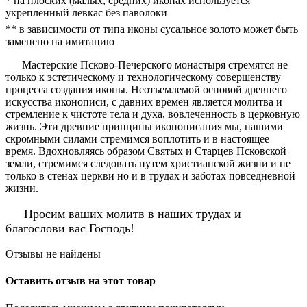
* на плоских (малых, средних) иконах используется
укрепленный левкас без паволоки
** в зависимости от типа иконы сусальное золото может быть
заменено на имитацию
Мастерские Псково-Печерского монастыря стремятся не
только к эстетическому и технологическому совершенству
процесса создания иконы. Неотъемлемой основой древнего
искусства иконописи, с давних времен является молитва и
стремление к чистоте тела и духа, вовлеченность в церковную
жизнь. Эти древние принципы иконописания мы, нашими
скромными силами стремимся воплотить и в настоящее
время. Вдохновляясь образом Святых и Старцев Псковской
земли, стремимся следовать путем христианской жизни и не
только в стенах церкви но и в трудах и заботах повседневной
жизни.
Просим ваших молитв в наших трудах и
благослови вас Господь!
Отзывы не найдены
Оставить отзыв на этот товар