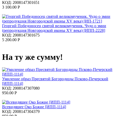
КОД:
2008147301651
3 100.00
Р
Георгий Победоносец святой великомученик. Чудо о змии
(репродукция Новгородской иконы XV века) [ИПП-2228]
КОД:
2008147301675
5 200.00
Р
На ту же сумму!
Умиление образ Пресвятой Богородицы Псково-Печерский
[ИПП-1114]
КОД:
2008147307080
950.00
Р
Всевидящее Око Божие [ИПП-1114]
КОД:
2008147304379