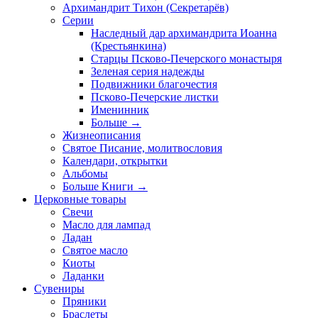
Архимандрит Тихон (Секретарёв)
Серии
Наследный дар архимандрита Иоанна
(Крестьянкина)
Старцы Псково-Печерского монастыря
Зеленая серия надежды
Подвижники благочестия
Псково-Печерские листки
Именинник
Больше
→
Жизнеописания
Святое Писание, молитвословия
Календари, открытки
Альбомы
Больше Книги
→
Церковные товары
Свечи
Масло для лампад
Ладан
Святое масло
Киоты
Ладанки
Сувениры
Пряники
Браслеты