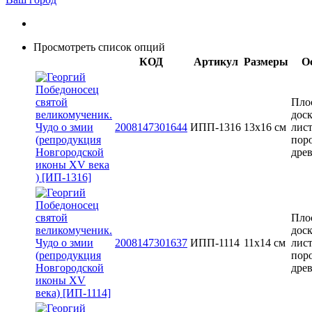
Просмотреть список опций
КОД
Артикул
Размеры
О
Пло
доск
2008147301644
ИПП-1316
13x16 см
лис
пор
дре
Пло
доск
2008147301637
ИПП-1114
11х14 см
лис
пор
дре