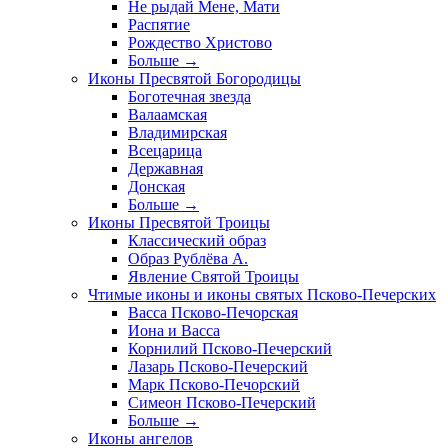
Не рыдай Мене, Мати
Распятие
Рождество Христово
Больше
→
Иконы Пресвятой Богородицы
Боготечная звезда
Валаамская
Владимирская
Всецарица
Державная
Донская
Больше
→
Иконы Пресвятой Троицы
Классический образ
Образ Рублёва А.
Явление Святой Троицы
Чтимые иконы и иконы святых Псково-Печерских
Васса Псково-Печорская
Иона и Васса
Корнилий Псково-Печерский
Лазарь Псково-Печерский
Марк Псково-Печорский
Симеон Псково-Печерский
Больше
→
Иконы ангелов