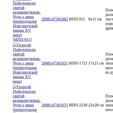
Пло
доск
2008147301682
ИПП-911
9х11 см
лис
пор
дре
Пло
доск
2008147301651
ИПП-1721
17х21 см
лип
шпо
из д
Пло
доск
2008147301675
ИПП-2228
22х28 см
лип
шпо