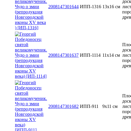
доск
2008147301644
ИПП-1316
13x16 см
лис
пор
дре
Пло
доск
2008147301637
ИПП-1114
11х14 см
лис
пор
дре
Пло
доск
2008147301682
ИПП-911
9х11 см
лис
пор
дре