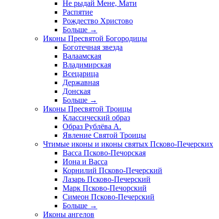
Не рыдай Мене, Мати
Распятие
Рождество Христово
Больше
→
Иконы Пресвятой Богородицы
Боготечная звезда
Валаамская
Владимирская
Всецарица
Державная
Донская
Больше
→
Иконы Пресвятой Троицы
Классический образ
Образ Рублёва А.
Явление Святой Троицы
Чтимые иконы и иконы святых Псково-Печерских
Васса Псково-Печорская
Иона и Васса
Корнилий Псково-Печерский
Лазарь Псково-Печерский
Марк Псково-Печорский
Симеон Псково-Печерский
Больше
→
Иконы ангелов