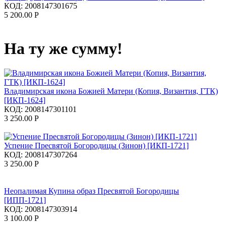
КОД:
2008147301675
5 200.00
Р
На ту же сумму!
Владимирская икона Божией Матери (Копия, Византия, ГТК)
[ИКП-1624]
КОД:
2008147301101
3 250.00
Р
Успение Пресвятой Богородицы (Зинон) [ИКП-1721]
КОД:
2008147307264
3 250.00
Р
Неопалимая Купина образ Пресвятой Богородицы
[ИПП-1721]
КОД:
2008147303914
3 100.00
Р