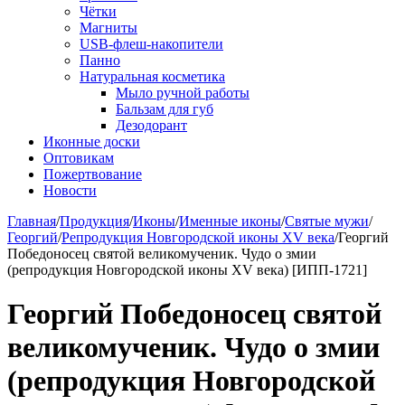
Чётки
Магниты
USB-флеш-накопители
Панно
Натуральная косметика
Мыло ручной работы
Бальзам для губ
Дезодорант
Иконные доски
Оптовикам
Пожертвование
Новости
Главная
/
Продукция
/
Иконы
/
Именные иконы
/
Святые мужи
/
Георгий
/
Репродукция Новгородской иконы XV века
/
Георгий
Победоносец святой великомученик. Чудо о змии
(репродукция Новгородской иконы XV века) [ИПП-1721]
Георгий Победоносец святой
великомученик. Чудо о змии
(репродукция Новгородской