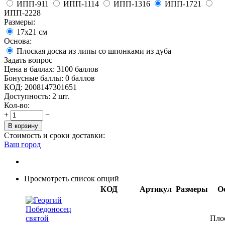
ИПП-911
ИПП-1114
ИПП-1316
ИПП-1721
ИПП-2228
Размеры:
17х21 см
Основа:
Плоская доска из липы со шпонками из дуба
Задать вопрос
Цена в баллах:
3100 баллов
Бонусные баллы:
0 баллов
КОД:
2008147301651
Доступность:
2 шт.
Кол-во:
+
−
В корзину
Стоимость и сроки доставки:
Ваш город
Просмотреть список опций
КОД
Артикул
Размеры
О
Пло