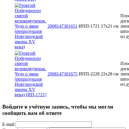
Пло
доск
2008147301651
ИПП-1721
17х21 см
лип
шпо
из д
Пло
доск
2008147301675
ИПП-2228
22х28 см
лип
шпо
из д
Войдите в учётную запись, чтобы мы могли
сообщить вам об ответе
E-mail