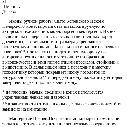
21
Ширина:
Дерево
Иконы ручной работы Свято-Успенского Псково-
Печерского монастыря изготавливаются вручную по
авторской технологии в монастырской мастерской. Иконы
выполнены на деревянных досках из лиственных пород
древесины, в зависимости от размера укрепляются
поперечными шпонками. Далее на доски наносится левкас с
паволокой*, после чего на подготовленную доску по
авторской технике наносится основное изображение
высококачественными пигментными красками, стойкими к
выцветанию. В дальнейшем икона переходит к мастеру
позолотчику который покрывает икону позолотой из
натурального золота** и передает икону иконописцу который
завершает образ и подписывает икону.
* на плоских (малых, средних) иконах используется
укрепленный левкас без паволоки
** в зависимости от типа иконы сусальное золото может быть
заменено на имитацию
Мастерские Псково-Печерского монастыря стремятся не
только к эстетическому и технологическому совершенству