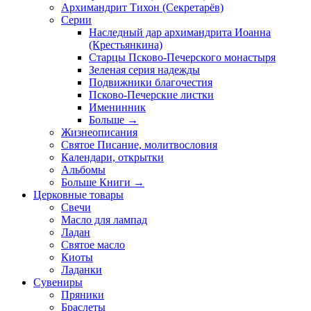
Архимандрит Тихон (Секретарёв)
Серии
Наследный дар архимандрита Иоанна
(Крестьянкина)
Старцы Псково-Печерского монастыря
Зеленая серия надежды
Подвижники благочестия
Псково-Печерские листки
Именинник
Больше
→
Жизнеописания
Святое Писание, молитвословия
Календари, открытки
Альбомы
Больше Книги
→
Церковные товары
Свечи
Масло для лампад
Ладан
Святое масло
Киоты
Ладанки
Сувениры
Пряники
Браслеты