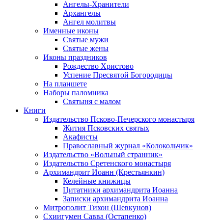
Ангелы-Хранители
Архангелы
Ангел молитвы
Именные иконы
Святые мужи
Святые жены
Иконы праздников
Рождество Христово
Успение Пресвятой Богородицы
На планшете
Наборы паломника
Святыня с малом
Книги
Издательство Псково-Печерского монастыря
Жития Псковских святых
Акафисты
Православный журнал «Колокольчик»
Издательство «Вольный странник»
Издательство Сретенского монастыря
Архимандрит Иоанн (Крестьянкин)
Келейные книжицы
Цитатники архимандрита Иоанна
Записки архимандрита Иоанна
Митрополит Тихон (Шевкунов)
Схиигумен Савва (Остапенко)