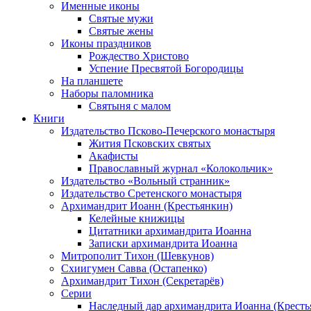
Именные иконы
Святые мужи
Святые жены
Иконы праздников
Рождество Христово
Успение Пресвятой Богородицы
На планшете
Наборы паломника
Святыня с малом
Книги
Издательство Псково-Печерского монастыря
Жития Псковских святых
Акафисты
Православный журнал «Колокольчик»
Издательство «Вольный странник»
Издательство Сретенского монастыря
Архимандрит Иоанн (Крестьянкин)
Келейные книжицы
Цитатники архимандрита Иоанна
Записки архимандрита Иоанна
Митрополит Тихон (Шевкунов)
Схиигумен Савва (Остапенко)
Архимандрит Тихон (Секретарёв)
Серии
Наследный дар архимандрита Иоанна (Кресть