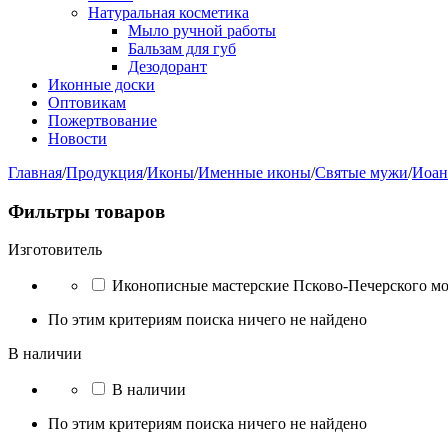
Натуральная косметика
Мыло ручной работы
Бальзам для губ
Дезодорант
Иконные доски
Оптовикам
Пожертвование
Новости
Главная
/
Продукция
/
Иконы
/
Именные иконы
/
Святые мужи
/
Иоан
Фильтры товаров
Изготовитель
Иконописные мастерские Псково-Печерского м
По этим критериям поиска ничего не найдено
В наличии
В наличии
По этим критериям поиска ничего не найдено