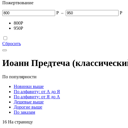
Пожертвование
Р
–
Р
800
Р
950
Р
Сбросить
Иоанн Предтеча (классически
По популярности
Новинки выше
По алфавиту: от А до Я
По алфавиту: от Я до А
Дешевые выше
Дорогие выше
По заказам
16 На страницу