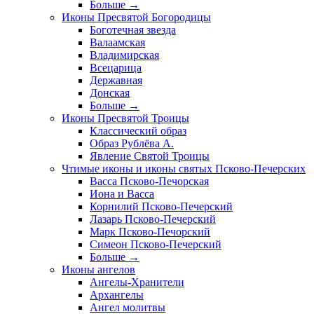
Больше
→
Иконы Пресвятой Богородицы
Боготечная звезда
Валаамская
Владимирская
Всецарица
Державная
Донская
Больше
→
Иконы Пресвятой Троицы
Классический образ
Образ Рублёва А.
Явление Святой Троицы
Чтимые иконы и иконы святых Псково-Печерских
Васса Псково-Печорская
Иона и Васса
Корнилий Псково-Печерский
Лазарь Псково-Печерский
Марк Псково-Печорский
Симеон Псково-Печерский
Больше
→
Иконы ангелов
Ангелы-Хранители
Архангелы
Ангел молитвы