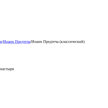
н
/
Иоанн Предтеча
/
Иоанн Предтеча (классический)
онастыря