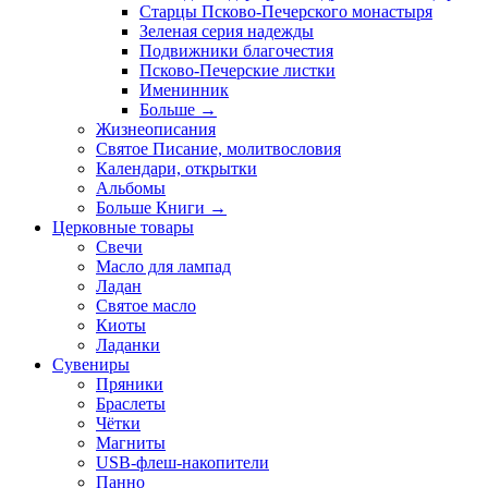
Старцы Псково-Печерского монастыря
Зеленая серия надежды
Подвижники благочестия
Псково-Печерские листки
Именинник
Больше
→
Жизнеописания
Святое Писание, молитвословия
Календари, открытки
Альбомы
Больше Книги
→
Церковные товары
Свечи
Масло для лампад
Ладан
Святое масло
Киоты
Ладанки
Сувениры
Пряники
Браслеты
Чётки
Магниты
USB-флеш-накопители
Панно