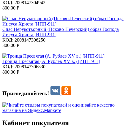
КОД:
2008147304942
800.00
Р
Спас Нерукотворный (Псково-Печерский) образ Господа
Иисуса Христа [ИПП-911]
КОД:
2008147306250
800.00
Р
Троица Пресвятая (А. Рублев XV в.) [ИПП-911]
КОД:
2008147306830
800.00
Р
Присоединяйтесь!
Кабинет покупателя