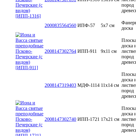
пород
древе
Фанер
2000835564560
ИПФ-57
5x7 см
доска
Плоск
доска 
2008147302764
ИПП-911
9х11 см
листв
пород
древе
Плоск
доска 
2008147319403
МДФ-1114
11х14 см
листв
пород
древе
Плоск
доска 
2008147302740
ИПП-1721
17х21 см
листв
пород
древе