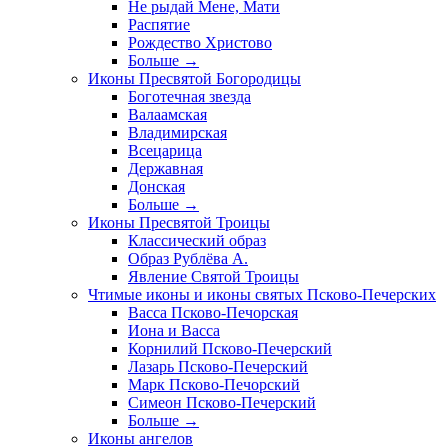
Не рыдай Мене, Мати
Распятие
Рождество Христово
Больше
→
Иконы Пресвятой Богородицы
Боготечная звезда
Валаамская
Владимирская
Всецарица
Державная
Донская
Больше
→
Иконы Пресвятой Троицы
Классический образ
Образ Рублёва А.
Явление Святой Троицы
Чтимые иконы и иконы святых Псково-Печерских
Васса Псково-Печорская
Иона и Васса
Корнилий Псково-Печерский
Лазарь Псково-Печерский
Марк Псково-Печорский
Симеон Псково-Печерский
Больше
→
Иконы ангелов