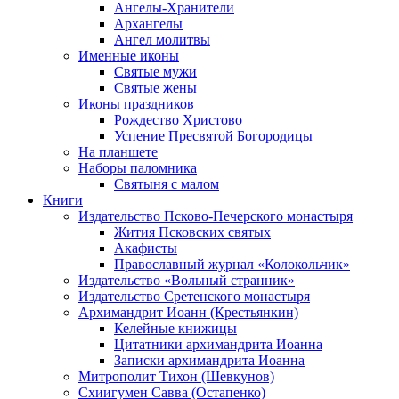
Ангелы-Хранители
Архангелы
Ангел молитвы
Именные иконы
Святые мужи
Святые жены
Иконы праздников
Рождество Христово
Успение Пресвятой Богородицы
На планшете
Наборы паломника
Святыня с малом
Книги
Издательство Псково-Печерского монастыря
Жития Псковских святых
Акафисты
Православный журнал «Колокольчик»
Издательство «Вольный странник»
Издательство Сретенского монастыря
Архимандрит Иоанн (Крестьянкин)
Келейные книжицы
Цитатники архимандрита Иоанна
Записки архимандрита Иоанна
Митрополит Тихон (Шевкунов)
Схиигумен Савва (Остапенко)