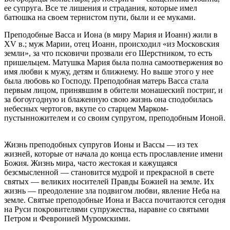
ее супруга. Все те лишения и страдания, которые имел
батюшка на своем тернистом пути, были и ее муками.
Преподобные Васса и Иона (в миру Мария и Иоанн) жили в
XV в.; муж Марии, отец Иоанн, происходил «из Московския
земли», за что псковичи прозвали его Шерстником, то есть
пришельцем. Матушка Мария была полна самоотвержения во
имя любви к мужу, детям и ближнему. Но выше этого у нее
была любовь ко Господу. Преподобная матерь Васса стала
первым лицом, принявшим в обители монашеский постриг, и
за богоугодную и блаженную свою жизнь она сподобилась
небесных чертогов, вкупе со старцем Марком-
пустынножителем и со своим супругом, преподобным Ионой.
Жизнь преподобных супругов Ионы и Вассы — из тех
жизней, которые от начала до конца есть прославление имени
Божия. Жизнь мира, часто жестокая и кажущаяся
безсмысленной — становится мудрой и прекрасной в свете
святых — великих носителей Правды Божией на земле. Их
жизнь — преодоление зла подвигом любви, явление Неба на
земле. Святые преподобные Иона и Васса почитаются сегодня
на Руси покровителями супружества, наравне со святыми
Петром и Февронией Муромскими.