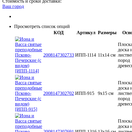
Стоимость и сроки доставки:
Ваш город
Просмотреть список опций
КОД
Артикул
Размеры
Осн
Плоск
доска 
2008147302733
ИПП-1114
11х14 см
листв
пород
древе
Плоск
доска 
2008147302702
ИПП-915
9х15 см
листв
пород
древе
Плоск
доска 
2008147307691
ИПП-1316
13x16 см
листв