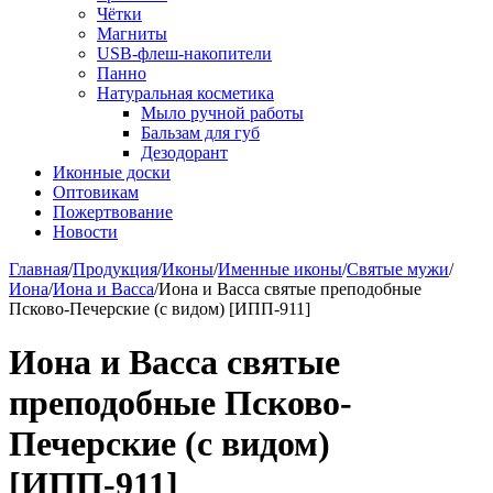
Чётки
Магниты
USB-флеш-накопители
Панно
Натуральная косметика
Мыло ручной работы
Бальзам для губ
Дезодорант
Иконные доски
Оптовикам
Пожертвование
Новости
Главная
/
Продукция
/
Иконы
/
Именные иконы
/
Святые мужи
/
Иона
/
Иона и Васса
/
Иона и Васса святые преподобные
Псково-Печерские (с видом) [ИПП-911]
Иона и Васса святые
преподобные Псково-
Печерские (с видом)
[ИПП-911]