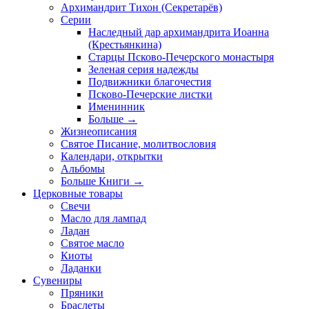
Архимандрит Тихон (Секретарёв)
Серии
Наследный дар архимандрита Иоанна
(Крестьянкина)
Старцы Псково-Печерского монастыря
Зеленая серия надежды
Подвижники благочестия
Псково-Печерские листки
Именинник
Больше
→
Жизнеописания
Святое Писание, молитвословия
Календари, открытки
Альбомы
Больше Книги
→
Церковные товары
Свечи
Масло для лампад
Ладан
Святое масло
Киоты
Ладанки
Сувениры
Пряники
Браслеты