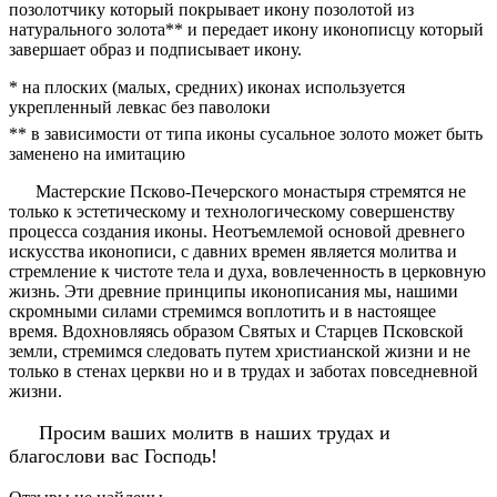
позолотчику который покрывает икону позолотой из
натурального золота** и передает икону иконописцу который
завершает образ и подписывает икону.
* на плоских (малых, средних) иконах используется
укрепленный левкас без паволоки
** в зависимости от типа иконы сусальное золото может быть
заменено на имитацию
Мастерские Псково-Печерского монастыря стремятся не
только к эстетическому и технологическому совершенству
процесса создания иконы. Неотъемлемой основой древнего
искусства иконописи, с давних времен является молитва и
стремление к чистоте тела и духа, вовлеченность в церковную
жизнь. Эти древние принципы иконописания мы, нашими
скромными силами стремимся воплотить и в настоящее
время. Вдохновляясь образом Святых и Старцев Псковской
земли, стремимся следовать путем христианской жизни и не
только в стенах церкви но и в трудах и заботах повседневной
жизни.
Просим ваших молитв в наших трудах и
благослови вас Господь!