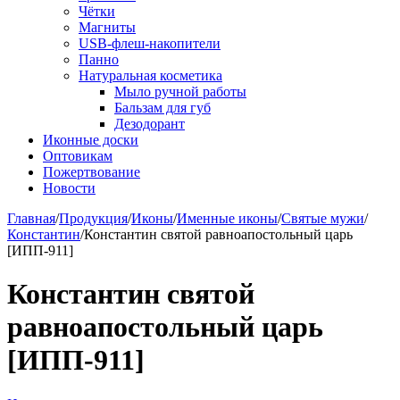
Чётки
Магниты
USB-флеш-накопители
Панно
Натуральная косметика
Мыло ручной работы
Бальзам для губ
Дезодорант
Иконные доски
Оптовикам
Пожертвование
Новости
Главная
/
Продукция
/
Иконы
/
Именные иконы
/
Святые мужи
/
Константин
/
Константин святой равноапостольный царь
[ИПП-911]
Константин святой
равноапостольный царь
[ИПП-911]