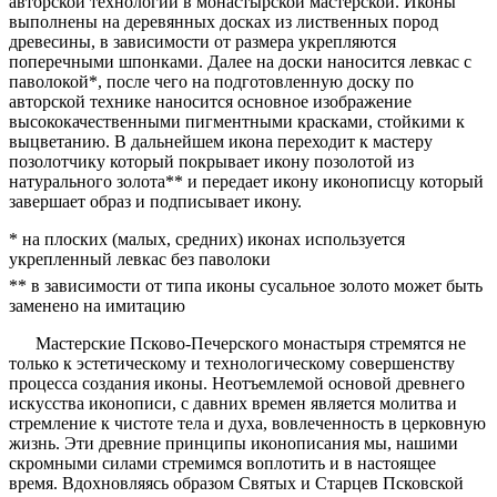
авторской технологии в монастырской мастерской. Иконы
выполнены на деревянных досках из лиственных пород
древесины, в зависимости от размера укрепляются
поперечными шпонками. Далее на доски наносится левкас с
паволокой*, после чего на подготовленную доску по
авторской технике наносится основное изображение
высококачественными пигментными красками, стойкими к
выцветанию. В дальнейшем икона переходит к мастеру
позолотчику который покрывает икону позолотой из
натурального золота** и передает икону иконописцу который
завершает образ и подписывает икону.
* на плоских (малых, средних) иконах используется
укрепленный левкас без паволоки
** в зависимости от типа иконы сусальное золото может быть
заменено на имитацию
Мастерские Псково-Печерского монастыря стремятся не
только к эстетическому и технологическому совершенству
процесса создания иконы. Неотъемлемой основой древнего
искусства иконописи, с давних времен является молитва и
стремление к чистоте тела и духа, вовлеченность в церковную
жизнь. Эти древние принципы иконописания мы, нашими
скромными силами стремимся воплотить и в настоящее
время. Вдохновляясь образом Святых и Старцев Псковской