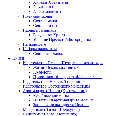
Ангелы-Хранители
Архангелы
Ангел молитвы
Именные иконы
Святые мужи
Святые жены
Иконы праздников
Рождество Христово
Успение Пресвятой Богородицы
На планшете
Наборы паломника
Святыня с малом
Книги
Издательство Псково-Печерского монастыря
Жития Псковских святых
Акафисты
Православный журнал «Колокольчик»
Издательство «Вольный странник»
Издательство Сретенского монастыря
Архимандрит Иоанн (Крестьянкин)
Келейные книжицы
Цитатники архимандрита Иоанна
Записки архимандрита Иоанна
Митрополит Тихон (Шевкунов)
Схиигумен Савва (Остапенко)