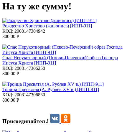
На ту же сумму!
Рождество Христово (живопись) [ИПП-911]
КОД:
2008147304942
800.00
Р
Спас Нерукотворный (Псково-Печерский) образ Господа
Иисуса Христа [ИПП-911]
КОД:
2008147306250
800.00
Р
Троица Пресвятая (А. Рублев XV в.) [ИПП-911]
КОД:
2008147306830
800.00
Р
Присоединяйтесь!