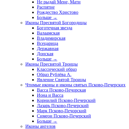
Не рыдай Мене, Мати
Распятие
Рождество Христово
Больше
→
Иконы Пресвятой Богородицы
Боготечная звезда
Валаамская
Владимирская
Всецарица
Державная
Донская
Больше
→
Иконы Пресвятой Троицы
Классический образ
Образ Рублёва А.
Явление Святой Троицы
Чтимые иконы и иконы святых Псково-Печерских
Васса Псково-Печорская
Иона и Васса
Корнилий Псково-Печерский
Лазарь Псково-Печерский
Марк Псково-Печорский
Симеон Псково-Печерский
Больше
→
Иконы ангелов