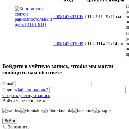
П
д
2008147303105
ИПП-911
9х11 см
л
п
д
П
д
2008147303099
ИПП-1114
11х14 см
л
п
д
Войдите в учётную запись, чтобы мы могли
сообщить вам об ответе
E-mail
Пароль
Забыли пароль?
Создать учетную запись
Войти через соц. сеть:
Войти
Запомнить