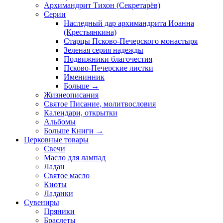
Архимандрит Тихон (Секретарёв)
Серии
Наследный дар архимандрита Иоанна
(Крестьянкина)
Старцы Псково-Печерского монастыря
Зеленая серия надежды
Подвижники благочестия
Псково-Печерские листки
Именинник
Больше
→
Жизнеописания
Святое Писание, молитвословия
Календари, открытки
Альбомы
Больше Книги
→
Церковные товары
Свечи
Масло для лампад
Ладан
Святое масло
Киоты
Ладанки
Сувениры
Пряники
Браслеты