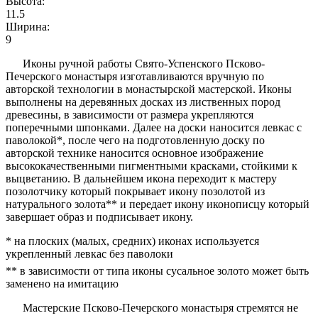
Высота:
11.5
Ширина:
9
Иконы ручной работы Свято-Успенского Псково-
Печерского монастыря изготавливаются вручную по
авторской технологии в монастырской мастерской. Иконы
выполнены на деревянных досках из лиственных пород
древесины, в зависимости от размера укрепляются
поперечными шпонками. Далее на доски наносится левкас с
паволокой*, после чего на подготовленную доску по
авторской технике наносится основное изображение
высококачественными пигментными красками, стойкими к
выцветанию. В дальнейшем икона переходит к мастеру
позолотчику который покрывает икону позолотой из
натурального золота** и передает икону иконописцу который
завершает образ и подписывает икону.
* на плоских (малых, средних) иконах используется
укрепленный левкас без паволоки
** в зависимости от типа иконы сусальное золото может быть
заменено на имитацию
Мастерские Псково-Печерского монастыря стремятся не