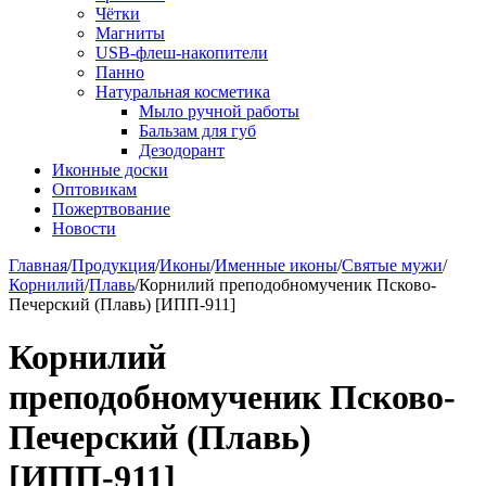
Чётки
Магниты
USB-флеш-накопители
Панно
Натуральная косметика
Мыло ручной работы
Бальзам для губ
Дезодорант
Иконные доски
Оптовикам
Пожертвование
Новости
Главная
/
Продукция
/
Иконы
/
Именные иконы
/
Святые мужи
/
Корнилий
/
Плавь
/
Корнилий преподобномученик Псково-
Печерский (Плавь) [ИПП-911]
Корнилий
преподобномученик Псково-
Печерский (Плавь)
[ИПП-911]