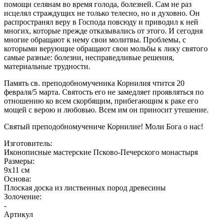
помощи селянам во время голода, болезней. Сам не раз
исцелял страждущих не только телесно, но и духовно. Он
распространял веру в Господа повсюду и приводил к ней
многих, которые прежде отказывались от этого. И сегодня
многие обращают к нему свои молитвы. Проблемы, с
которыми верующие обращают свои мольбы к лику святого
самые разные: болезни, несправедливые решения,
материальные трудности.
Память св. преподобномученика Корнилия чтится 20
февраля/5 марта. Святость его не замедляет проявляться по
отношению ко всем скорбящим, прибегающим к раке его
мощей с верою и любовью. Всем им он приносит утешение.
Святый преподобномучениче Корнилие! Моли Бога о нас!
Изготовитель:
Иконописные мастерские Псково-Печерского монастыря
Размеры:
9х11 см
Основа:
Плоская доска из лиственных пород древесины
Золочение:
-
Артикул