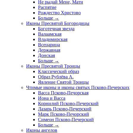
Не рыдай Мене, Мати
Распятие
Рождество Христово
Больше
→
Иконы Пресвятой Богородицы
Боготечная звезда
Валаамская
Владимирская
Всецарица
Державная
Донская
Больше
→
Иконы Пресвятой Троицы
Классический образ
Образ Рублёва А.
Явление Святой Троицы
Чтимые иконы и иконы святых Псково-Печерских
Васса Псково-Печорская
Иона и Васса
Корнилий Псково-Печерский
Лазарь Псково-Печерский
Марк Псково-Печорский
Симеон Псково-Печерский
Больше
→
Иконы ангелов