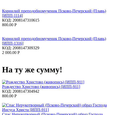
Корнилий преподобномученик Псково-Печерский (Плавь)
[ИПП-1114]
КОД:
2008147310615
800.00
Р
Корнилий преподобномученик Псково-Печерский (Плавь)
[ИПП-1316]
КОД:
2008147309329
2 000.00
Р
На ту же сумму!
Рождество Христово (живопись) [ИПП-911]
КОД:
2008147304942
800.00
Р
Спас Нерукотворный (Псково-Печерский) образ Господа