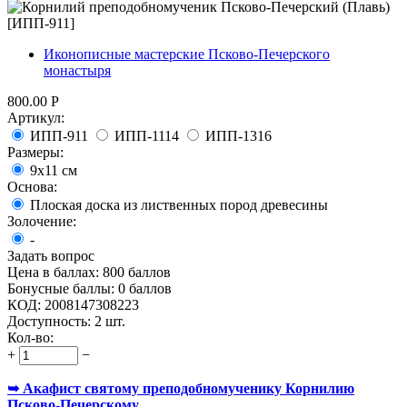
Иконописные мастерские Псково-Печерского
монастыря
800.00
Р
Артикул:
ИПП-911
ИПП-1114
ИПП-1316
Размеры:
9х11 см
Основа:
Плоская доска из лиственных пород древесины
Золочение:
-
Задать вопрос
Цена в баллах:
800 баллов
Бонусные баллы:
0 баллов
КОД:
2008147308223
Доступность:
2 шт.
Кол-во:
+
−
➥ Акафист святому преподобномученику Корнилию
Псково-Печерскому