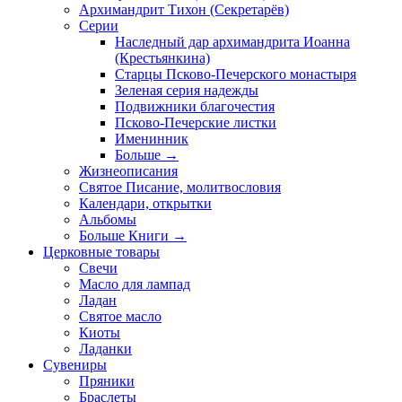
Архимандрит Тихон (Секретарёв)
Серии
Наследный дар архимандрита Иоанна
(Крестьянкина)
Старцы Псково-Печерского монастыря
Зеленая серия надежды
Подвижники благочестия
Псково-Печерские листки
Именинник
Больше
→
Жизнеописания
Святое Писание, молитвословия
Календари, открытки
Альбомы
Больше Книги
→
Церковные товары
Свечи
Масло для лампад
Ладан
Святое масло
Киоты
Ладанки
Сувениры
Пряники
Браслеты