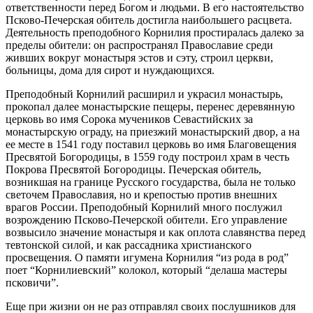
ответственности перед Богом и людьми. В его настоятельство
Псково-Печерская обитель достигла наибольшего расцвета.
Деятельность преподобного Корнилия простиралась далеко за
пределы обители: он распространял Православие среди
живших вокруг монастыря эстов и сэту, строил церкви,
больницы, дома для сирот и нуждающихся.
Преподобный Корнилий расширил и украсил монастырь,
прокопал далее монастырские пещеры, перенес деревянную
церковь во имя Сорока мучеников Севастийских за
монастырскую ограду, на приезжий монастырский двор, а на
ее месте в 1541 году поставил церковь во имя Благовещения
Пресвятой Богородицы, в 1559 году построил храм в честь
Покрова Пресвятой Богородицы. Печерская обитель,
возникшая на границе Русского государства, была не только
светочем Православия, но и крепостью против внешних
врагов России. Преподобный Корнилий много послужил
возрождению Псково-Печерской обители. Его управление
возвысило значение монастыря и как оплота славянства перед
тевтонской силой, и как рассадника христианского
просвещения. О памяти игумена Корнилия “из рода в род”
поет “Корнилиевский” колокол, который “делаша мастеры
псковичи”.
Еще при жизни он не раз отправлял своих послушников для