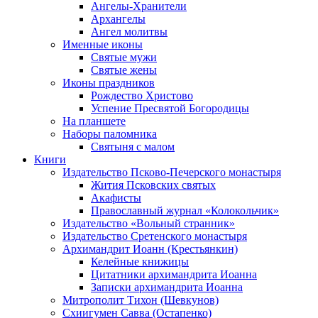
Ангелы-Хранители
Архангелы
Ангел молитвы
Именные иконы
Святые мужи
Святые жены
Иконы праздников
Рождество Христово
Успение Пресвятой Богородицы
На планшете
Наборы паломника
Святыня с малом
Книги
Издательство Псково-Печерского монастыря
Жития Псковских святых
Акафисты
Православный журнал «Колокольчик»
Издательство «Вольный странник»
Издательство Сретенского монастыря
Архимандрит Иоанн (Крестьянкин)
Келейные книжицы
Цитатники архимандрита Иоанна
Записки архимандрита Иоанна
Митрополит Тихон (Шевкунов)
Схиигумен Савва (Остапенко)