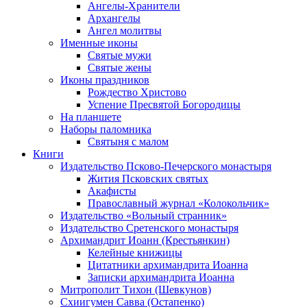
Ангелы-Хранители
Архангелы
Ангел молитвы
Именные иконы
Святые мужи
Святые жены
Иконы праздников
Рождество Христово
Успение Пресвятой Богородицы
На планшете
Наборы паломника
Святыня с малом
Книги
Издательство Псково-Печерского монастыря
Жития Псковских святых
Акафисты
Православный журнал «Колокольчик»
Издательство «Вольный странник»
Издательство Сретенского монастыря
Архимандрит Иоанн (Крестьянкин)
Келейные книжицы
Цитатники архимандрита Иоанна
Записки архимандрита Иоанна
Митрополит Тихон (Шевкунов)
Схиигумен Савва (Остапенко)