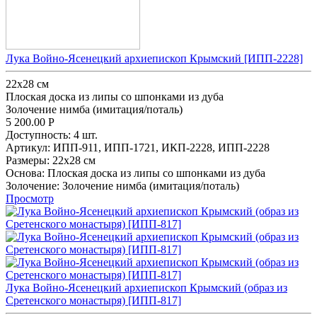
Лука Войно-Ясенецкий архиепископ Крымский [ИПП-2228]
22х28 см
Плоская доска из липы со шпонками из дуба
Золочение нимба (имитация/поталь)
5 200.00
Р
Доступность:
4 шт.
Артикул:
ИПП-911,
ИПП-1721,
ИКП-2228,
ИПП-2228
Размеры:
22х28 см
Основа:
Плоская доска из липы со шпонками из дуба
Золочение:
Золочение нимба (имитация/поталь)
Просмотр
Лука Войно-Ясенецкий архиепископ Крымский (образ из
Сретенского монастыря) [ИПП-817]