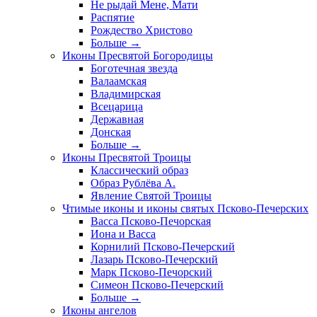
Не рыдай Мене, Мати
Распятие
Рождество Христово
Больше
→
Иконы Пресвятой Богородицы
Боготечная звезда
Валаамская
Владимирская
Всецарица
Державная
Донская
Больше
→
Иконы Пресвятой Троицы
Классический образ
Образ Рублёва А.
Явление Святой Троицы
Чтимые иконы и иконы святых Псково-Печерских
Васса Псково-Печорская
Иона и Васса
Корнилий Псково-Печерский
Лазарь Псково-Печерский
Марк Псково-Печорский
Симеон Псково-Печерский
Больше
→
Иконы ангелов