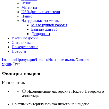
Чётки
Магниты
USB-флеш-накопители
Панно
Натуральная косметика
Мыло ручной работы
Бальзам для губ
Дезодорант
Иконные доски
Оптовикам
Пожертвование
Новости
Главная
/
Продукция
/
Иконы
/
Именные иконы
/
Святые
мужи
/
Лука
Фильтры товаров
Изготовитель
Иконописные мастерские Псково-Печерского
монастыря
По этим критериям поиска ничего не найдено