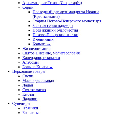
Архимандрит Тихон (Секретарёв)
Серии
Наследный дар архимандрита Иоанна
(Крестьянкина)
Старцы Псково-Печерского монастыря
Зеленая серия надежды
Подвижники благочестия
Псково-Печерские листки
Именинник
Больше
→
Жизнеописания
Святое Писание, молитвословия
Календари, открытки
Альбомы
Больше Книги
→
Церковные товары
Свечи
Масло для лампад
Ладан
Святое масло
Киоты
Ладанки
Сувениры
Пряники
Браслеты