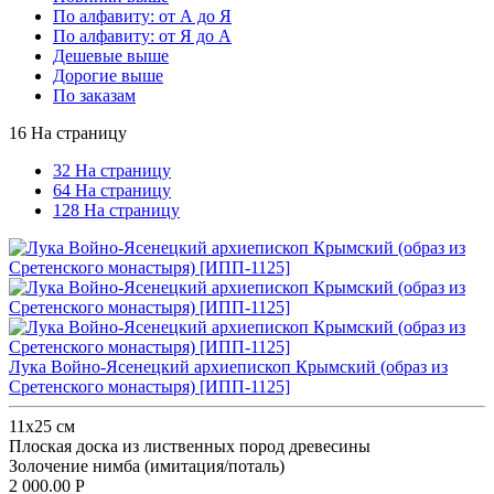
По алфавиту: от А до Я
По алфавиту: от Я до А
Дешевые выше
Дорогие выше
По заказам
16 На страницу
32 На страницу
64 На страницу
128 На страницу
Лука Войно-Ясенецкий архиепископ Крымский (образ из
Сретенского монастыря) [ИПП-1125]
11x25 см
Плоская доска из лиственных пород древесины
Золочение нимба (имитация/поталь)
2 000.00
Р