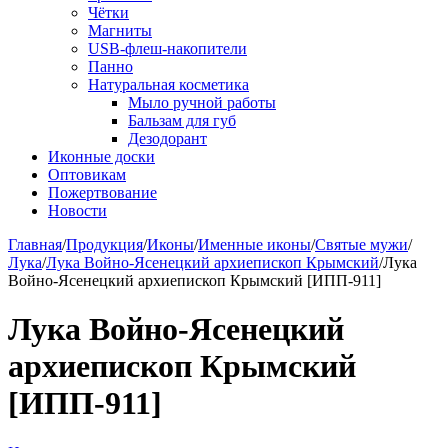
Чётки
Магниты
USB-флеш-накопители
Панно
Натуральная косметика
Мыло ручной работы
Бальзам для губ
Дезодорант
Иконные доски
Оптовикам
Пожертвование
Новости
Главная
/
Продукция
/
Иконы
/
Именные иконы
/
Святые мужи
/
Лука
/
Лука Войно-Ясенецкий архиепископ Крымский
/
Лука
Войно-Ясенецкий архиепископ Крымский [ИПП-911]
Лука Войно-Ясенецкий
архиепископ Крымский
[ИПП-911]