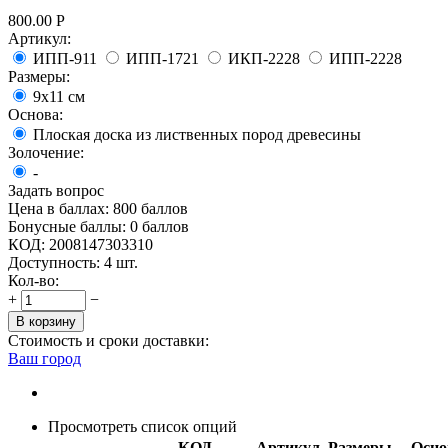
800.00
Р
Артикул:
ИПП-911
ИПП-1721
ИКП-2228
ИПП-2228
Размеры:
9х11 см
Основа:
Плоская доска из лиственных пород древесины
Золочение:
-
Задать вопрос
Цена в баллах:
800 баллов
Бонусные баллы:
0 баллов
КОД:
2008147303310
Доступность:
4 шт.
Кол-во:
+
−
В корзину
Стоимость и сроки доставки:
Ваш город
Просмотреть список опций
КОД
Артикул
Размеры
Осно