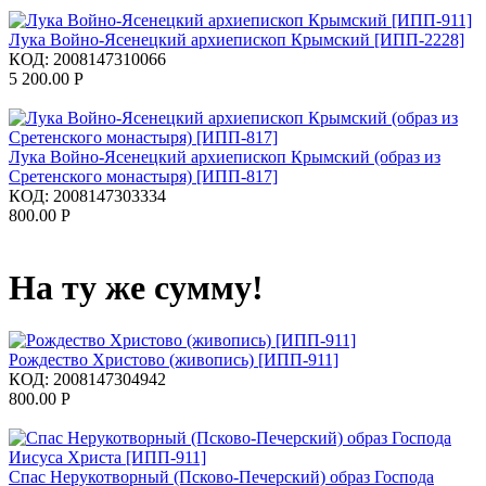
Лука Войно-Ясенецкий архиепископ Крымский [ИПП-2228]
КОД:
2008147310066
5 200.00
Р
Лука Войно-Ясенецкий архиепископ Крымский (образ из
Сретенского монастыря) [ИПП-817]
КОД:
2008147303334
800.00
Р
На ту же сумму!
Рождество Христово (живопись) [ИПП-911]
КОД:
2008147304942
800.00
Р
Спас Нерукотворный (Псково-Печерский) образ Господа