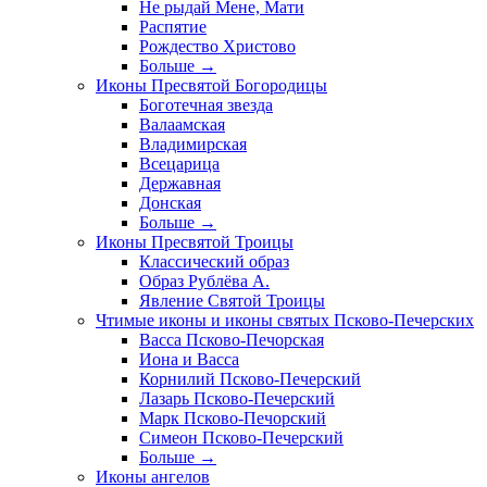
Не рыдай Мене, Мати
Распятие
Рождество Христово
Больше
→
Иконы Пресвятой Богородицы
Боготечная звезда
Валаамская
Владимирская
Всецарица
Державная
Донская
Больше
→
Иконы Пресвятой Троицы
Классический образ
Образ Рублёва А.
Явление Святой Троицы
Чтимые иконы и иконы святых Псково-Печерских
Васса Псково-Печорская
Иона и Васса
Корнилий Псково-Печерский
Лазарь Псково-Печерский
Марк Псково-Печорский
Симеон Псково-Печерский
Больше
→
Иконы ангелов