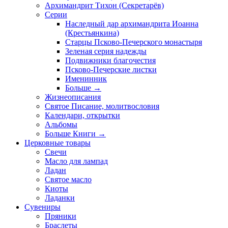
Архимандрит Тихон (Секретарёв)
Серии
Наследный дар архимандрита Иоанна
(Крестьянкина)
Старцы Псково-Печерского монастыря
Зеленая серия надежды
Подвижники благочестия
Псково-Печерские листки
Именинник
Больше
→
Жизнеописания
Святое Писание, молитвословия
Календари, открытки
Альбомы
Больше Книги
→
Церковные товары
Свечи
Масло для лампад
Ладан
Святое масло
Киоты
Ладанки
Сувениры
Пряники
Браслеты