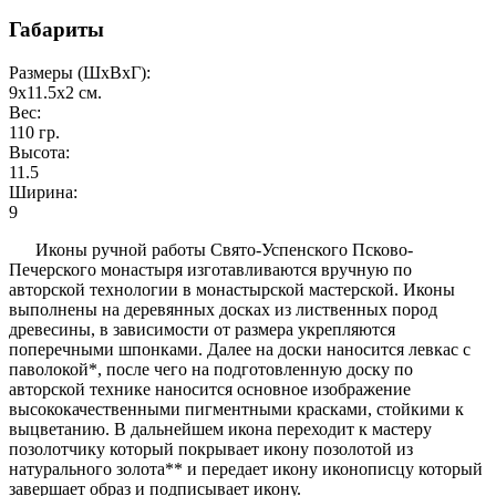
Габариты
Размеры (ШxВxГ):
9x11.5x2
см.
Вес:
110
гр.
Высота:
11.5
Ширина:
9
Иконы ручной работы Свято-Успенского Псково-
Печерского монастыря изготавливаются вручную по
авторской технологии в монастырской мастерской. Иконы
выполнены на деревянных досках из лиственных пород
древесины, в зависимости от размера укрепляются
поперечными шпонками. Далее на доски наносится левкас с
паволокой*, после чего на подготовленную доску по
авторской технике наносится основное изображение
высококачественными пигментными красками, стойкими к
выцветанию. В дальнейшем икона переходит к мастеру
позолотчику который покрывает икону позолотой из
натурального золота** и передает икону иконописцу который
завершает образ и подписывает икону.