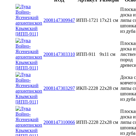
Плоска
доска и
2008147309947
ИПП-1721
17х21 см
липы с
шпонк
из дуба
Плоска
доска и
2008147303310
ИПП-911
9х11 см
листве
пород
древес
Доска с
ковчего
2008147303297
ИКП-2228
22х28 см
липы с
шпонк
из дуба
Плоска
доска и
2008147310066
ИПП-2228
22х28 см
липы с
шпонк
из дуба