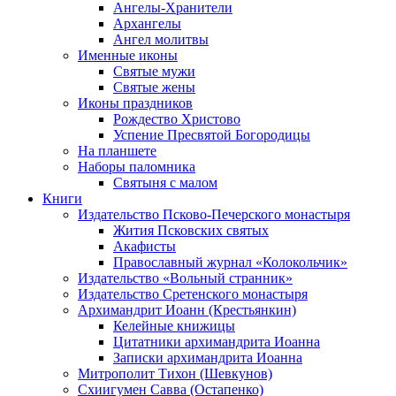
Ангелы-Хранители
Архангелы
Ангел молитвы
Именные иконы
Святые мужи
Святые жены
Иконы праздников
Рождество Христово
Успение Пресвятой Богородицы
На планшете
Наборы паломника
Святыня с малом
Книги
Издательство Псково-Печерского монастыря
Жития Псковских святых
Акафисты
Православный журнал «Колокольчик»
Издательство «Вольный странник»
Издательство Сретенского монастыря
Архимандрит Иоанн (Крестьянкин)
Келейные книжицы
Цитатники архимандрита Иоанна
Записки архимандрита Иоанна
Митрополит Тихон (Шевкунов)
Схиигумен Савва (Остапенко)