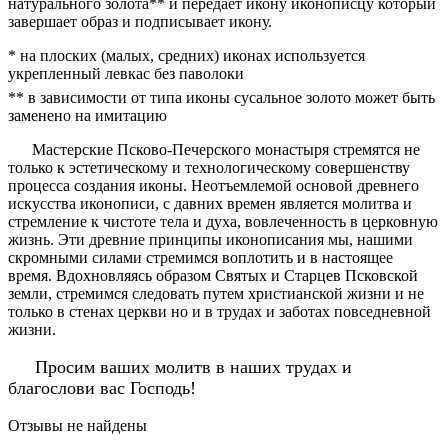
натурального золота** и передает икону иконописцу который
завершает образ и подписывает икону.
* на плоских (малых, средних) иконах используется
укрепленный левкас без паволоки
** в зависимости от типа иконы сусальное золото может быть
заменено на имитацию
Мастерские Псково-Печерского монастыря стремятся не
только к эстетическому и технологическому совершенству
процесса создания иконы. Неотъемлемой основой древнего
искусства иконописи, с давних времен является молитва и
стремление к чистоте тела и духа, вовлеченность в церковную
жизнь. Эти древние принципы иконописания мы, нашими
скромными силами стремимся воплотить и в настоящее
время. Вдохновляясь образом Святых и Старцев Псковской
земли, стремимся следовать путем христианской жизни и не
только в стенах церкви но и в трудах и заботах повседневной
жизни.
Просим ваших молитв в наших трудах и
благослови вас Господь!
Отзывы не найдены