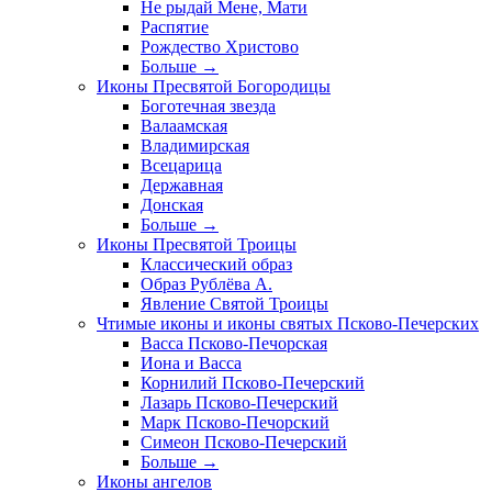
Не рыдай Мене, Мати
Распятие
Рождество Христово
Больше
→
Иконы Пресвятой Богородицы
Боготечная звезда
Валаамская
Владимирская
Всецарица
Державная
Донская
Больше
→
Иконы Пресвятой Троицы
Классический образ
Образ Рублёва А.
Явление Святой Троицы
Чтимые иконы и иконы святых Псково-Печерских
Васса Псково-Печорская
Иона и Васса
Корнилий Псково-Печерский
Лазарь Псково-Печерский
Марк Псково-Печорский
Симеон Псково-Печерский
Больше
→
Иконы ангелов