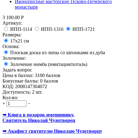
Иконописные мастерские Псково-Печерского
монастыря
3 100.00
Р
Артикул:
ИПП-1114
ИПП-1316
ИПП-1721
Размеры:
17х21 см
Основа:
Плоская доска из липы со шпонками из дуба
Золочение:
Золочение нимба (имитация/поталь)
Задать вопрос
Цена в баллах:
3100 баллов
Бонусные баллы:
0 баллов
КОД:
2008147304072
Доступность:
2 шт.
Кол-во:
+
−
➥ Книга в подарок имениннику.
Святитель Николай Чудотворец
➥ Акафист святителю Николаю Чудотворцу