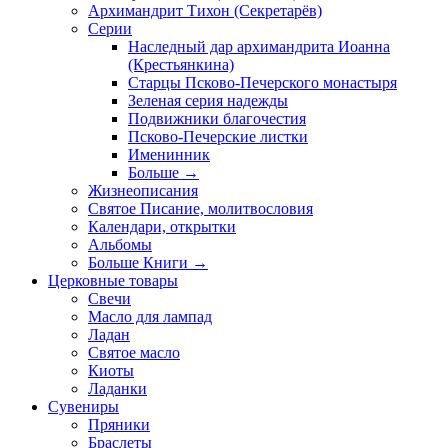
Архимандрит Тихон (Секретарёв)
Серии
Наследный дар архимандрита Иоанна
(Крестьянкина)
Старцы Псково-Печерского монастыря
Зеленая серия надежды
Подвижники благочестия
Псково-Печерские листки
Именинник
Больше
→
Жизнеописания
Святое Писание, молитвословия
Календари, открытки
Альбомы
Больше Книги
→
Церковные товары
Свечи
Масло для лампад
Ладан
Святое масло
Киоты
Ладанки
Сувениры
Пряники
Браслеты