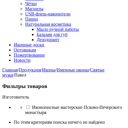
Чётки
Магниты
USB-флеш-накопители
Панно
Натуральная косметика
Мыло ручной работы
Бальзам для губ
Дезодорант
Иконные доски
Оптовикам
Пожертвование
Новости
Главная
/
Продукция
/
Иконы
/
Именные иконы
/
Святые
мужи
/
Павел
Фильтры товаров
Изготовитель
Иконописные мастерские Псково-Печерского
монастыря
По этим критериям поиска ничего не найдено