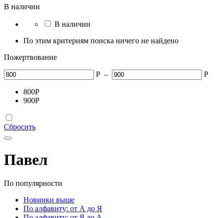
В наличии
В наличии
По этим критериям поиска ничего не найдено
Пожертвование
Р
–
Р
800
Р
900
Р
Сбросить
Павел
По популярности
Новинки выше
По алфавиту: от А до Я
По алфавиту: от Я до А