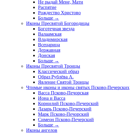
Не рыдай Мене, Мати
Распятие
Рождество Христово
Больше
→
Иконы Пресвятой Богородицы
Боготечная звезда
Валаамская
Владимирская
Всецарица
Державная
Донская
Больше
→
Иконы Пресвятой Троицы
Классический образ
Образ Рублёва А.
Явление Святой Троицы
Чтимые иконы и иконы святых Псково-Печерских
Васса Псково-Печорская
Иона и Васса
Корнилий Псково-Печерский
Лазарь Псково-Печерский
Марк Псково-Печорский
Симеон Псково-Печерский
Больше
→
Иконы ангелов