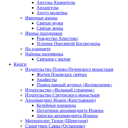
Ангелы-Хранители
Архангелы
Ангел молитвы
Именные иконы
Святые мужи
Святые жены
Иконы праздников
Рождество Христово
Успение Пресвятой Богородицы
На планшете
Наборы паломника
Святыня с малом
Книги
Издательство Псково-Печерского монастыря
Жития Псковских святых
Акафисты
Православный журнал «Колокольчик»
Издательство «Вольный странник»
Издательство Сретенского монастыря
Архимандрит Иоанн (Крестьянкин)
Келейные книжицы
Цитатники архимандрита Иоанна
Записки архимандрита Иоанна
Митрополит Тихон (Шевкунов)
Схиигумен Савва (Остапенко)