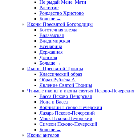
Не рыдай Мене, Мати
Распятие
Рождество Христово
Больше
→
Иконы Пресвятой Богородицы
Боготечная звезда
Валаамская
Владимирская
Всецарица
Державная
Донская
Больше
→
Иконы Пресвятой Троицы
Классический образ
Образ Рублёва А.
Явление Святой Троицы
Чтимые иконы и иконы святых Псково-Печерских
Васса Псково-Печорская
Иона и Васса
Корнилий Псково-Печерский
Лазарь Псково-Печерский
Марк Псково-Печорский
Симеон Псково-Печерский
Больше
→
Иконы ангелов