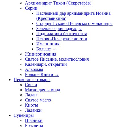
Архимандрит Тихон (Секретарёв)
Серии
Наследный дар архимандрита Иоанна
(Крестьянкина)
Старцы Псково-Печерского монастыря
Зеленая серия надежды
Подвижники благочестия
Псково-Печерские листки
Именинник
Больше
→
Жизнеописания
Святое Писание, молитвословия
Календари, открытки
Альбомы
Больше Книги
→
Церковные товары
Свечи
Масло для лампад
Ладан
Святое масло
Киоты
Ладанки
Сувениры
Пряники
Браслеты