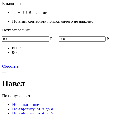
В наличии
В наличии
По этим критериям поиска ничего не найдено
Пожертвование
Р
–
Р
800
Р
900
Р
Сбросить
Павел
По популярности
Новинки выше
По алфавиту: от А до Я
По алфавиту: от Я до А