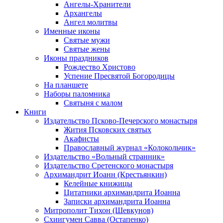
Ангелы-Хранители
Архангелы
Ангел молитвы
Именные иконы
Святые мужи
Святые жены
Иконы праздников
Рождество Христово
Успение Пресвятой Богородицы
На планшете
Наборы паломника
Святыня с малом
Книги
Издательство Псково-Печерского монастыря
Жития Псковских святых
Акафисты
Православный журнал «Колокольчик»
Издательство «Вольный странник»
Издательство Сретенского монастыря
Архимандрит Иоанн (Крестьянкин)
Келейные книжицы
Цитатники архимандрита Иоанна
Записки архимандрита Иоанна
Митрополит Тихон (Шевкунов)
Схиигумен Савва (Остапенко)