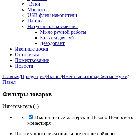
Чётки
Магниты
USB-флеш-накопители
Панно
Натуральная косметика
Мыло ручной работы
Бальзам для губ
Дезодорант
Иконные доски
Оптовикам
Пожертвование
Новости
Главная
/
Продукция
/
Иконы
/
Именные иконы
/
Святые мужи
/
Павел
Фильтры товаров
Изготовитель (1)
Иконописные мастерские Псково-Печерского
монастыря
По этим критериям поиска ничего не найдено