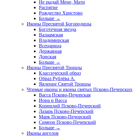
Не рыдай Мене, Мати
Распятие
Рождество Христово
Больше
→
Иконы Пресвятой Богородицы
Боготечная звезда
Валаамская
Владимирская
Всецарица
Державная
Донская
Больше
→
Иконы Пресвятой Троицы
Классический образ
Образ Рублёва А.
Явление Святой Троицы
Чтимые иконы и иконы святых Псково-Печерских
Васса Псково-Печорская
Иона и Васса
Корнилий Псково-Печерский
Лазарь Псково-Печерский
Марк Псково-Печорский
Симеон Псково-Печерский
Больше
→
Иконы ангелов