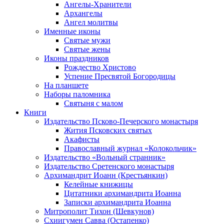
Ангелы-Хранители
Архангелы
Ангел молитвы
Именные иконы
Святые мужи
Святые жены
Иконы праздников
Рождество Христово
Успение Пресвятой Богородицы
На планшете
Наборы паломника
Святыня с малом
Книги
Издательство Псково-Печерского монастыря
Жития Псковских святых
Акафисты
Православный журнал «Колокольчик»
Издательство «Вольный странник»
Издательство Сретенского монастыря
Архимандрит Иоанн (Крестьянкин)
Келейные книжицы
Цитатники архимандрита Иоанна
Записки архимандрита Иоанна
Митрополит Тихон (Шевкунов)
Схиигумен Савва (Остапенко)