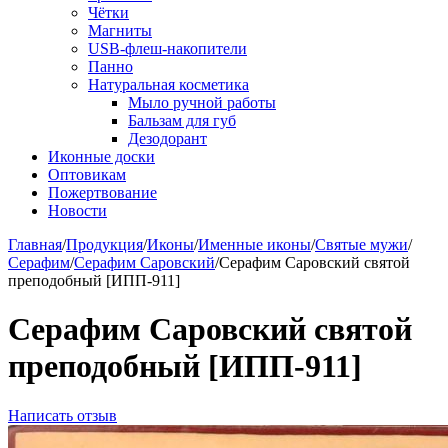
Чётки
Магниты
USB-флеш-накопители
Панно
Натуральная косметика
Мыло ручной работы
Бальзам для губ
Дезодорант
Иконные доски
Оптовикам
Пожертвование
Новости
Главная
/
Продукция
/
Иконы
/
Именные иконы
/
Святые мужи
/
Серафим
/
Серафим Саровский
/
Серафим Саровский святой
преподобный [ИПП-911]
Серафим Саровский святой
преподобный [ИПП-911]
Написать отзыв