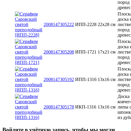
пород
древе
Плоск
доска 
2008147305222
ИПП-2228
22х28 см
листв
пород
древе
Плоск
доска 
2008147305208
ИПП-1721
17х21 см
листв
пород
древе
Плоск
доска 
2008147305192
ИПП-1316
13x16 см
листв
пород
древе
Доска 
ковчег
2008147305178
ИКП-1316
13x16 см
липы 
шпонк
из дуб
Войдите в учётную запись, чтобы мы могли