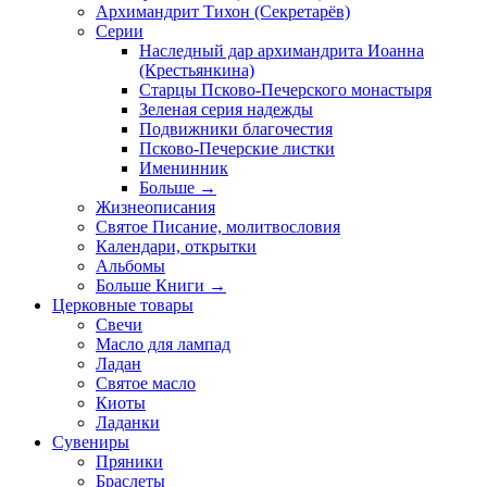
Архимандрит Тихон (Секретарёв)
Серии
Наследный дар архимандрита Иоанна
(Крестьянкина)
Старцы Псково-Печерского монастыря
Зеленая серия надежды
Подвижники благочестия
Псково-Печерские листки
Именинник
Больше
→
Жизнеописания
Святое Писание, молитвословия
Календари, открытки
Альбомы
Больше Книги
→
Церковные товары
Свечи
Масло для лампад
Ладан
Святое масло
Киоты
Ладанки
Сувениры
Пряники
Браслеты