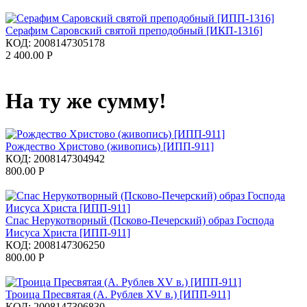
Серафим Саровский святой преподобный [ИКП-1316]
КОД:
2008147305178
2 400.00
Р
На ту же сумму!
Рождество Христово (живопись) [ИПП-911]
КОД:
2008147304942
800.00
Р
Спас Нерукотворный (Псково-Печерский) образ Господа
Иисуса Христа [ИПП-911]
КОД:
2008147306250
800.00
Р
Троица Пресвятая (А. Рублев XV в.) [ИПП-911]
КОД:
2008147306830