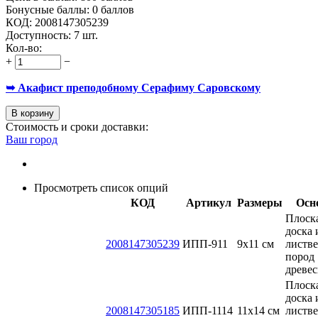
Бонусные баллы:
0 баллов
КОД:
2008147305239
Доступность:
7 шт.
Кол-во:
+
−
➥ Акафист преподобному Серафиму Саровскому
В корзину
Стоимость и сроки доставки:
Ваш город
Просмотреть список опций
КОД
Артикул
Размеры
Осн
Плоск
доска 
2008147305239
ИПП-911
9х11 см
листв
пород
древе
Плоск
доска 
2008147305185
ИПП-1114
11х14 см
листв