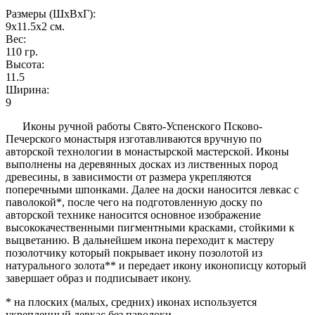
Размеры (ШxВxГ):
9x11.5x2
см.
Вес:
110
гр.
Высота:
11.5
Ширина:
9
Иконы ручной работы Свято-Успенского Псково-
Печерского монастыря изготавливаются вручную по
авторской технологии в монастырской мастерской. Иконы
выполнены на деревянных досках из лиственных пород
древесины, в зависимости от размера укрепляются
поперечными шпонками. Далее на доски наносится левкас с
паволокой*, после чего на подготовленную доску по
авторской технике наносится основное изображение
высококачественными пигментными красками, стойкими к
выцветанию. В дальнейшем икона переходит к мастеру
позолотчику который покрывает икону позолотой из
натурального золота** и передает икону иконописцу который
завершает образ и подписывает икону.
* на плоских (малых, средних) иконах используется
укрепленный левкас без паволоки