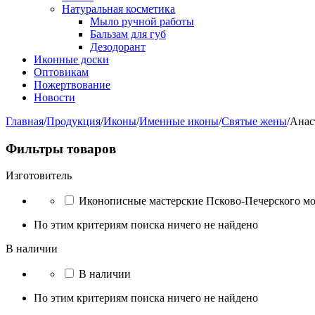
Натуральная косметика
Мыло ручной работы
Бальзам для губ
Дезодорант
Иконные доски
Оптовикам
Пожертвование
Новости
Главная
/
Продукция
/
Иконы
/
Именные иконы
/
Святые жены
/
Анас
Фильтры товаров
Изготовитель
Иконописные мастерские Псково-Печерского м
По этим критериям поиска ничего не найдено
В наличии
В наличии
По этим критериям поиска ничего не найдено