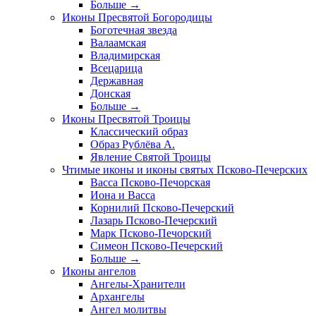
Больше
→
Иконы Пресвятой Богородицы
Боготечная звезда
Валаамская
Владимирская
Всецарица
Державная
Донская
Больше
→
Иконы Пресвятой Троицы
Классический образ
Образ Рублёва А.
Явление Святой Троицы
Чтимые иконы и иконы святых Псково-Печерских
Васса Псково-Печорская
Иона и Васса
Корнилий Псково-Печерский
Лазарь Псково-Печерский
Марк Псково-Печорский
Симеон Псково-Печерский
Больше
→
Иконы ангелов
Ангелы-Хранители
Архангелы
Ангел молитвы