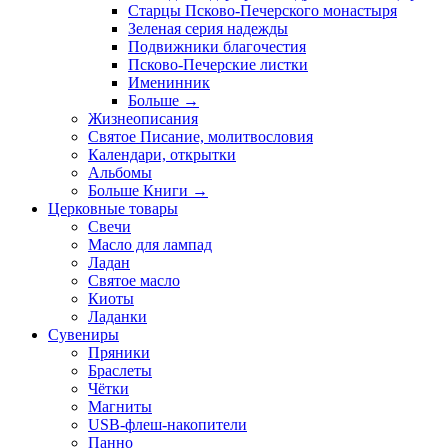
Старцы Псково-Печерского монастыря
Зеленая серия надежды
Подвижники благочестия
Псково-Печерские листки
Именинник
Больше
→
Жизнеописания
Святое Писание, молитвословия
Календари, открытки
Альбомы
Больше Книги
→
Церковные товары
Свечи
Масло для лампад
Ладан
Святое масло
Киоты
Ладанки
Сувениры
Пряники
Браслеты
Чётки
Магниты
USB-флеш-накопители
Панно