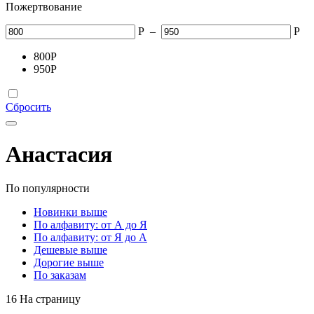
Пожертвование
Р
–
Р
800
Р
950
Р
Сбросить
Анастасия
По популярности
Новинки выше
По алфавиту: от А до Я
По алфавиту: от Я до А
Дешевые выше
Дорогие выше
По заказам
16 На страницу