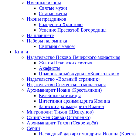
Именные иконы
Святые мужи
Святые жены
Иконы праздников
Рождество Христово
Успение Пресвятой Богородицы
На планшете
Наборы паломника
Святыня с малом
Книги
Издательство Псково-Печерского монастыря
Жития Псковских святых
Акафисты
Православный журнал «Колокольчик»
Издательство «Вольный странник»
Издательство Сретенского монастыря
Архимандрит Иоанн (Крестьянкин)
Келейные книжицы
Цитатники архимандрита Иоанна
Записки архимандрита Иоанна
Митрополит Тихон (Шевкунов)
Схиигумен Савва (Остапенко)
Архимандрит Тихон (Секретарёв)
Серии
Наследный дар архимандрита Иоанна (Кресть