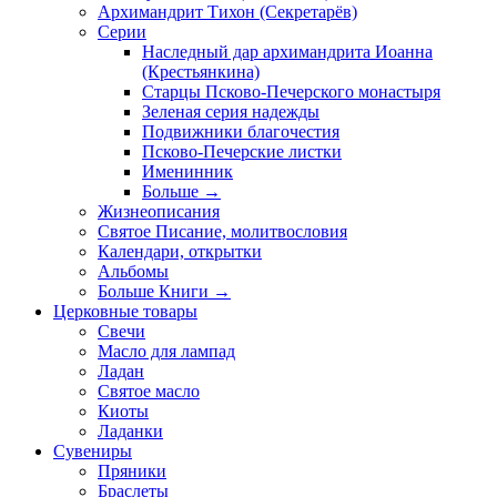
Архимандрит Тихон (Секретарёв)
Серии
Наследный дар архимандрита Иоанна
(Крестьянкина)
Старцы Псково-Печерского монастыря
Зеленая серия надежды
Подвижники благочестия
Псково-Печерские листки
Именинник
Больше
→
Жизнеописания
Святое Писание, молитвословия
Календари, открытки
Альбомы
Больше Книги
→
Церковные товары
Свечи
Масло для лампад
Ладан
Святое масло
Киоты
Ладанки
Сувениры
Пряники
Браслеты