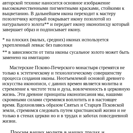
авторской технике наносится основное изображение
высококачественными пигментными красками, стойкими к
выцветанию. В дальнейшем икона переходит к мастеру
позолотчику который покрывает икону позолотой из
натурального золота** и передает икону иконописцу который
завершает образ и подписывает икону.
* на плоских (малых, средних) иконах используется
укрепленный левкас без паволоки
** в зависимости от типа иконы сусальное золото может быть
заменено на имитацию
Мастерские Псково-Печерского монастыря стремятся не
только к эстетическому и технологическому совершенству
процесса создания иконы. Неотъемлемой основой древнего
искусства иконописи, с давних времен является молитва и
стремление к чистоте тела и духа, вовлеченность в церковную
жизнь. Эти древние принципы иконописания мы, нашими
скромными силами стремимся воплотить и в настоящее
время. Вдохновляясь образом Святых и Старцев Псковской
земли, стремимся следовать путем христианской жизни и не
только в стенах церкви но и в трудах и заботах повседневной
жизни.
Просим ваших молитв в наших трудах и