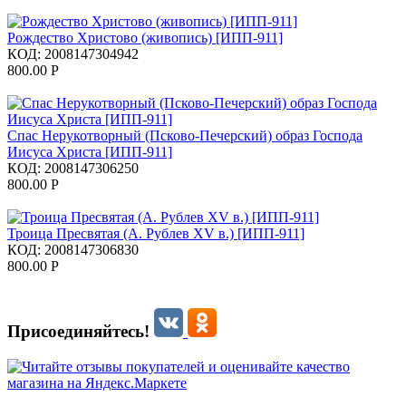
Рождество Христово (живопись) [ИПП-911]
КОД:
2008147304942
800.00
Р
Спас Нерукотворный (Псково-Печерский) образ Господа
Иисуса Христа [ИПП-911]
КОД:
2008147306250
800.00
Р
Троица Пресвятая (А. Рублев XV в.) [ИПП-911]
КОД:
2008147306830
800.00
Р
Присоединяйтесь!