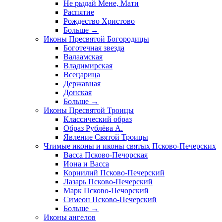
Не рыдай Мене, Мати
Распятие
Рождество Христово
Больше
→
Иконы Пресвятой Богородицы
Боготечная звезда
Валаамская
Владимирская
Всецарица
Державная
Донская
Больше
→
Иконы Пресвятой Троицы
Классический образ
Образ Рублёва А.
Явление Святой Троицы
Чтимые иконы и иконы святых Псково-Печерских
Васса Псково-Печорская
Иона и Васса
Корнилий Псково-Печерский
Лазарь Псково-Печерский
Марк Псково-Печорский
Симеон Псково-Печерский
Больше
→
Иконы ангелов