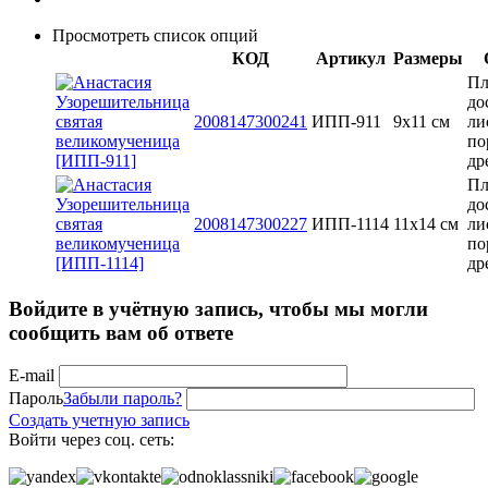
Просмотреть список опций
КОД
Артикул
Размеры
Пл
до
2008147300241
ИПП-911
9х11 см
ли
по
др
Пл
до
2008147300227
ИПП-1114
11х14 см
ли
по
др
Войдите в учётную запись, чтобы мы могли
сообщить вам об ответе
E-mail
Пароль
Забыли пароль?
Создать учетную запись
Войти через соц. сеть: