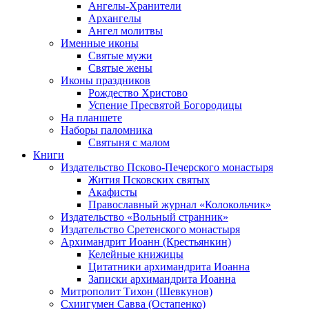
Ангелы-Хранители
Архангелы
Ангел молитвы
Именные иконы
Святые мужи
Святые жены
Иконы праздников
Рождество Христово
Успение Пресвятой Богородицы
На планшете
Наборы паломника
Святыня с малом
Книги
Издательство Псково-Печерского монастыря
Жития Псковских святых
Акафисты
Православный журнал «Колокольчик»
Издательство «Вольный странник»
Издательство Сретенского монастыря
Архимандрит Иоанн (Крестьянкин)
Келейные книжицы
Цитатники архимандрита Иоанна
Записки архимандрита Иоанна
Митрополит Тихон (Шевкунов)
Схиигумен Савва (Остапенко)