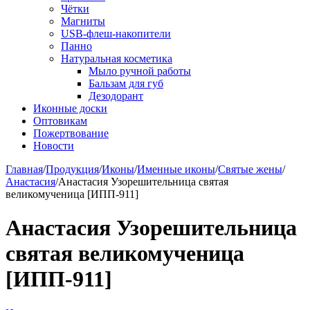
Чётки
Магниты
USB-флеш-накопители
Панно
Натуральная косметика
Мыло ручной работы
Бальзам для губ
Дезодорант
Иконные доски
Оптовикам
Пожертвование
Новости
Главная
/
Продукция
/
Иконы
/
Именные иконы
/
Святые жены
/
Анастасия
/
Анастасия Узорешительница святая
великомученица [ИПП-911]
Анастасия Узорешительница
святая великомученица
[ИПП-911]