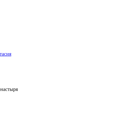
тасия
онастыря