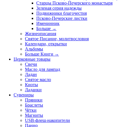
Старцы Псково-Печерского монастыря
Зеленая серия надежды
Подвижники благочестия
Псково-Печерские листки
Именинник
Больше
→
Жизнеописания
Святое Писание, молитвословия
Календари, открытки
Альбомы
Больше Книги
→
Церковные товары
Свечи
Масло для лампад
Ладан
Святое масло
Киоты
Ладанки
Сувениры
Пряники
Браслеты
Чётки
Магниты
USB-флеш-накопители
Панно