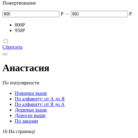
Пожертвование
Р
–
Р
800
Р
950
Р
Сбросить
Анастасия
По популярности
Новинки выше
По алфавиту: от А до Я
По алфавиту: от Я до А
Дешевые выше
Дорогие выше
По заказам
16 На страницу