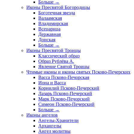
Больше
→
Иконы Пресвятой Богородицы
Боготечная звезда
Валаамская
Владимирская
Всецарица
Державная
Донская
Больше
→
Иконы Пресвятой Троицы
Классический образ
Образ Рублёва А.
Явление Святой Троицы
Чтимые иконы и иконы святых Псково-Печерских
Васса Псково-Печорская
Иона и Васса
Корнилий Псково-Печерский
Лазарь Псково-Печерский
Марк Псково-Печорский
Симеон Псково-Печерский
Больше
→
Иконы ангелов
Ангелы-Хранители
Архангелы
Ангел молитвы