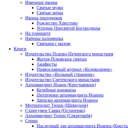
Именные иконы
Святые мужи
Святые жены
Иконы праздников
Рождество Христово
Успение Пресвятой Богородицы
На планшете
Наборы паломника
Святыня с малом
Книги
Издательство Псково-Печерского монастыря
Жития Псковских святых
Акафисты
Православный журнал «Колокольчик»
Издательство «Вольный странник»
Издательство Сретенского монастыря
Архимандрит Иоанн (Крестьянкин)
Келейные книжицы
Цитатники архимандрита Иоанна
Записки архимандрита Иоанна
Митрополит Тихон (Шевкунов)
Схиигумен Савва (Остапенко)
Архимандрит Тихон (Секретарёв)
Серии
Наследный дар архимандрита Иоанна (Кресть