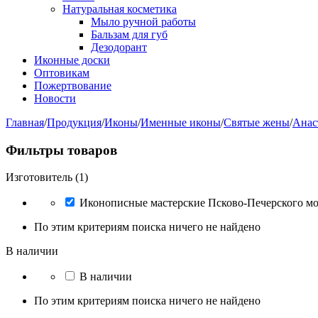
Натуральная косметика
Мыло ручной работы
Бальзам для губ
Дезодорант
Иконные доски
Оптовикам
Пожертвование
Новости
Главная
/
Продукция
/
Иконы
/
Именные иконы
/
Святые жены
/
Анас
Фильтры товаров
Изготовитель (1)
Иконописные мастерские Псково-Печерского м
По этим критериям поиска ничего не найдено
В наличии
В наличии
По этим критериям поиска ничего не найдено